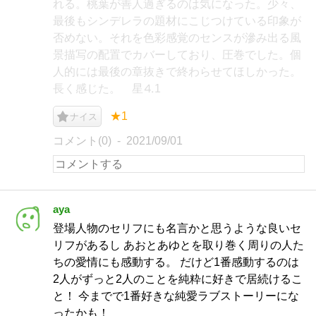
れる。桃葉が善人過ぎるのは気になった。少々、
最後もシンデレラの題材にこじつけている印象が
否めない。それを色彩感覚のセンスが滲み出る風
景描写の配置でカバーしており、圧巻でした。個
人的には最後の章抜きで終わらせてほしかった。
長く感じた。 星⒋1
★1
ナイス
コメント(0)
2021/09/01
aya
登場人物のセリフにも名言かと思うような良いセ
リフがあるし あおとあゆとを取り巻く周りの人た
ちの愛情にも感動する。 だけど1番感動するのは
2人がずっと2人のことを純粋に好きで居続けるこ
と！ 今までで1番好きな純愛ラブストーリーにな
ったかも！