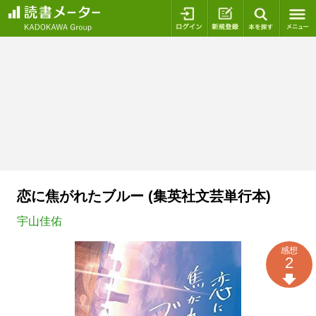
ログイン
新規登録
本を探
恋に焦がれたブルー (集英社文芸単行本)
宇山佳佑
感想
2