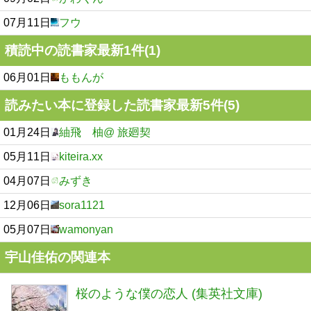
07月11日
フウ
積読中の読書家最新1件(1)
06月01日
ももんが
読みたい本に登録した読書家最新5件(5)
01月24日
紬飛 柚@ 旅廻契
05月11日
kiteira.xx
04月07日
みずき
12月06日
sora1121
05月07日
wamonyan
宇山佳佑の関連本
桜のような僕の恋人 (集英社文庫)