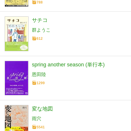
788
サチコ
群ようこ
612
spring another season (単行本)
恩田陸
1299
変な地図
雨穴
5541