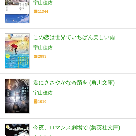
宇山佳佑
11344
この恋は世界でいちばん美しい雨
宇山佳佑
2893
君にささやかな奇蹟を (角川文庫)
宇山佳佑
1010
今夜、ロマンス劇場で (集英社文庫)