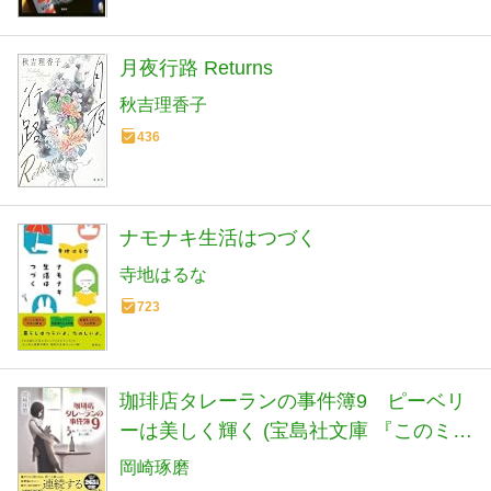
月夜行路 Returns
秋吉理香子
436
ナモナキ生活はつづく
寺地はるな
723
珈琲店タレーランの事件簿9 ピーベリ
ーは美しく輝く (宝島社文庫 『このミ
ス』大賞シリーズ)
岡崎琢磨