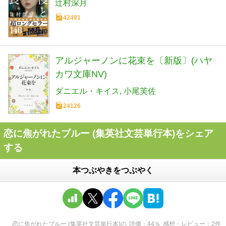
辻村深月
42491
アルジャーノンに花束を〔新版〕(ハヤ
カワ文庫NV)
ダニエル・キイス
小尾芙佐
24126
恋に焦がれたブルー (集英社文芸単行本)をシェア
する
本つぶやきをつぶやく
恋に焦がれたブルー (集英社文芸単行本)
の
評価
44
％
感想・レビュー
2
件