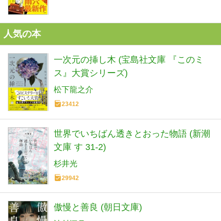
人気の本
一次元の挿し木 (宝島社文庫 『このミ
ス』大賞シリーズ)
松下龍之介
23412
世界でいちばん透きとおった物語 (新潮
文庫 す 31-2)
杉井光
29942
傲慢と善良 (朝日文庫)