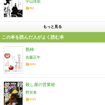
宇山佳佑
982
もっと見る
この本を読んだ人がよく読む本
熟柿
佐藤正午
9083
殺し屋の営業術
野宮有
9323