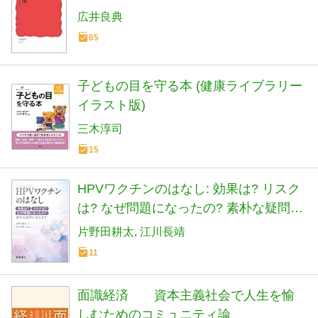
広井良典
65
子どもの目を守る本 (健康ライブラリー
イラスト版)
三木淳司
15
HPVワクチンのはなし: 効果は? リスク
は? なぜ問題になったの? 素朴な疑問に
答えます
片野田耕太
江川長靖
11
面識経済 資本主義社会で人生を愉
しむためのコミュニティ論