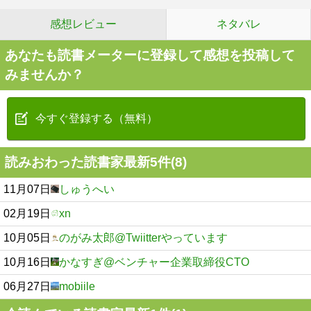
感想レビュー
ネタバレ
あなたも読書メーターに登録して感想を投稿して
みませんか？
今すぐ登録する（無料）
読みおわった読書家最新5件(8)
11月07日
しゅうへい
02月19日
xn
10月05日
のがみ太郎@Twiitterやっています
10月16日
かなすぎ@ベンチャー企業取締役CTO
06月27日
mobiile