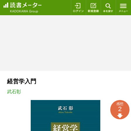
ログイン
新規登録
本を探
経営学入門
武石彰
感想
2