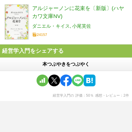
アルジャーノンに花束を〔新版〕(ハヤ
カワ文庫NV)
ダニエル・キイス
小尾芙佐
24157
経営学入門をシェアする
本つぶやきをつぶやく
経営学入門
の
評価
50
％
感想・レビュー
2
件