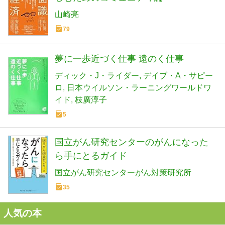
山崎亮
79
夢に一歩近づく仕事 遠のく仕事
ディック・J・ライダー
デイブ・A・サピー
ロ
日本ウイルソン・ラーニングワールドワ
イド
枝廣淳子
5
国立がん研究センターのがんになった
ら手にとるガイド
国立がん研究センターがん対策研究所
35
人気の本