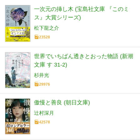
一次元の挿し木 (宝島社文庫 『このミ
ス』大賞シリーズ)
松下龍之介
23528
世界でいちばん透きとおった物語 (新潮
文庫 す 31-2)
杉井光
29976
傲慢と善良 (朝日文庫)
辻村深月
42578