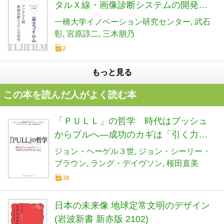
タルＸ線・画像診断システムの開発』
―一橋ビジネスレビューe新書No.2
一橋大学イノベーション研究センター
武石
彰
宮原諄二
三木朋乃
2
もっと見る
この本を読んだ人がよく読む本
「ＰＵＬＬ」の哲学 時代はプッシュ
からプルへ―成功のカギは「引く力」
にある
ジョン・ヘーゲル３世
ジョン・シーリー・
ブラウン
ラング・デイヴソン
桜田直美
38
日本の未来像 地球定常文明のデザイン
(岩波新書 新赤版 2102)