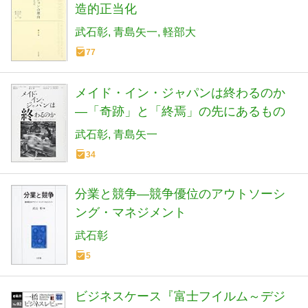
造的正当化
武石彰
青島矢一
軽部大
77
メイド・イン・ジャパンは終わるのか
―「奇跡」と「終焉」の先にあるもの
武石彰
青島矢一
34
分業と競争―競争優位のアウトソーシ
ング・マネジメント
武石彰
5
ビジネスケース『富士フイルム～デジ