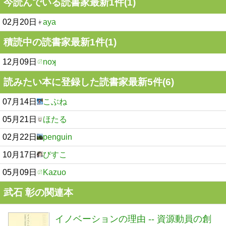
今読んでいる読書家最新1件(1)
02月20日
aya
積読中の読書家最新1件(1)
12月09日
noʞ
読みたい本に登録した読書家最新5件(6)
07月14日
こぶね
05月21日
ほたる
02月22日
penguin
10月17日
びすこ
05月09日
Kazuo
武石 彰の関連本
イノベーションの理由 -- 資源動員の創