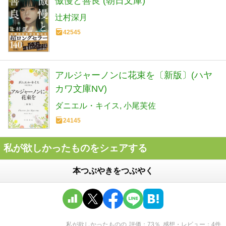
傲慢と善良 (朝日文庫)
辻村深月
42545
アルジャーノンに花束を〔新版〕(ハヤ
カワ文庫NV)
ダニエル・キイス
小尾芙佐
24145
私が欲しかったものをシェアする
本つぶやきをつぶやく
私が欲しかったもの
の
評価
73
％
感想・レビュー
4
件