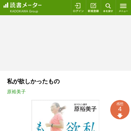
ログイン
新規登録
本を探
私が欲しかったもの
原裕美子
感想
4