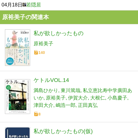
04月18日
若隠居
原裕美子の関連本
私が欲しかったもの
原裕美子
140
ケトルVOL.14
満島ひかり
東川篤哉
私立恵比寿中学廣田あ
いか
原裕美子
伊賀大介
大根仁
小島慶子
津田大介
嶋浩一郎
正田真弘
8
私が欲しかったもの(仮)