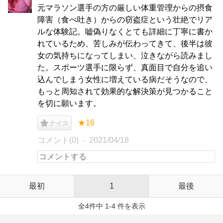
元マラソン選手の方の厳しい体重管理からの摂食
障害（食べ吐き）からの窃盗症という壮絶でリア
ルな体験記。嘘偽りなくとても詳細に丁寧に書か
れているため、苦しみが伝わってきて、後半は彼
女の気持ちになってしまい、泣きながら読みまし
た。スポーツ選手に限らず、真面目で自分を追い
込んでしまう女性に増えている病だそうなので、
もっと周知されて効果的な解決策が見つかること
を切に願います。
★16
ナイス
コメント(0)
2021/04/18
最初
1
最後
全4件中 1-4 件を表示