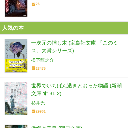
26
人気の本
一次元の挿し木 (宝島社文庫 『このミ
ス』大賞シリーズ)
松下龍之介
23475
世界でいちばん透きとおった物語 (新潮
文庫 す 31-2)
杉井光
29961