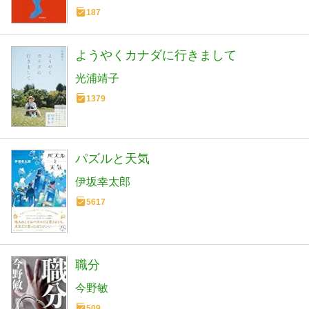
187
ようやくカナダに行きまして
光浦靖子
1379
パズルと天気
伊坂幸太郎
5617
職分
今野敏
509