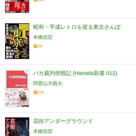
昭和・平成レトロを巡る東京さんぽ
本橋信宏
18
バカ裁判傍聴記 (Hanada新書 012)
阿曽山大噴火
114
花街アンダーグラウンド
本橋信宏