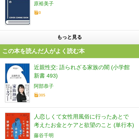
原裕美子
0
もっと見る
この本を読んだ人がよく読む本
近親性交: 語られざる家族の闇 (小学館
新書 493)
阿部恭子
305
人恋しくて女性用風俗に行ったあとで
考えたお金とケアと欲望のこと (単行本)
藤谷千明