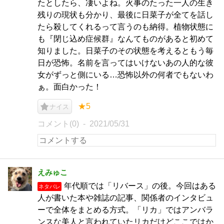
たとしたら、凄いよね。火事のたった一人の生き
残りの現状も分かり、最後に日菜子が全てを話し
たら殺してくれるって言うのも納得。植物状態に
も『閉じ込め症候群』なんてものがあると初めて
知りました。日菜子のその状態を考えるともう毎
日が恐怖。名前を言ってはいけないあの人的な彼
女がずっと側にいる…恐怖以外の何者でもないわ
ぁ。面白かった！
★5
ナイス
コメント(0)
2021/05/31
えみゅこ
年代順では「リバース」の後。今回はある
ネタバレ
人が書いた本や雑誌の記事、関係者のインタビュ
ーで全体をまとめる方式。「リカ」ではアンバラ
ンスな美人と言われていたリカだけどここではか