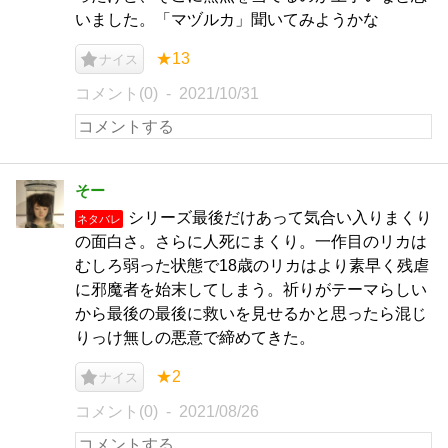
いました。「マヅルカ」聞いてみようかな
★13
ナイス
コメント(0)
2021/10/31
そー
シリーズ最後だけあって気合い入りまくり
ネタバレ
の面白さ。さらに人死にまくり。一作目のリカは
むしろ弱った状態で18歳のリカはより素早く残虐
に邪魔者を始末してしまう。祈りがテーマらしい
から最後の最後に救いを見せるかと思ったら混じ
りっけ無しの悪意で締めてきた。
★2
ナイス
コメント(0)
2021/08/26