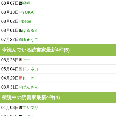
08月07日
福福
08月18日
YUKA
08月02日
bebe
08月01日
はるるん
07月22日
ゆ★うこ
今読んでいる読書家最新4件(5)
08月26日
そー
05月04日
ドレネコ
04月29日
もーき
03月31日
げんさん
積読中の読書家最新4件(4)
01月03日
マサマサ