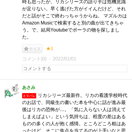
時も思ったが、リカシリーズの語り手は危機意識
が足りない。早く逃げた方がイイんだけど、それ
だと話がそこで終わっちゃうからね。 マズルカは
Amazon Musicで検索すると別の曲が出てきちゃ
う。で、結局Youtubeでポーラの物を探しまし
た。
★1
ナイス
コメント(0)
2022/01/01
あさみ
リカシリーズ最新作。リカの看護学校時代
ネタバレ
のお話で、同級生の書いた本を中心に話が進み最
後はリカの恐怖が…。「気に入らない人は消えて
しまえばよい」という気持ちは、程度の差はある
ものの多くの人が抱く感情。ところどころ粗はあ
ったけど、そこに焦点を当てるのが上手いなと思