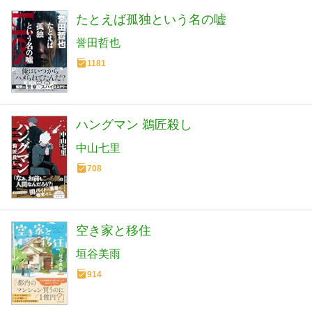
たとえば孤独という名の嘘
誉田哲也
1181
ハングマン 鵜匠殺し
中山七里
708
空き家と移住
垣谷美雨
914