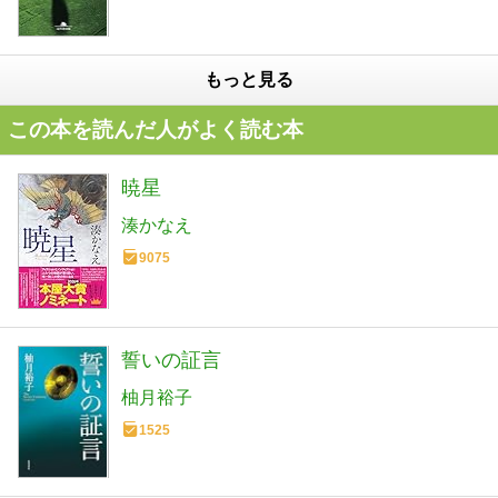
もっと見る
この本を読んだ人がよく読む本
暁星
湊かなえ
9075
誓いの証言
柚月裕子
1525