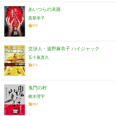
あいつらの末路
真梨幸子
675
交渉人・遠野麻衣子 ハイジャック
五十嵐貴久
271
鬼門の村
櫛木理宇
962