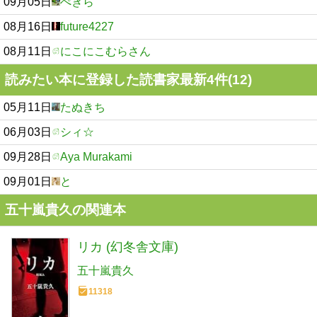
09月05日
ぺぎら
08月16日
future4227
08月11日
にこにこむらさん
読みたい本に登録した読書家最新4件(12)
05月11日
たぬきち
06月03日
シィ☆
09月28日
Aya Murakami
09月01日
と
五十嵐貴久の関連本
リカ (幻冬舎文庫)
五十嵐貴久
11318