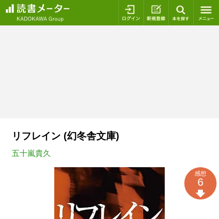
ログイン
新規登録
本を探
リフレイン (幻冬舎文庫)
五十嵐貴久
感想
6