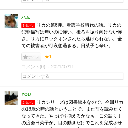
ハム
リカの第6弾。看護学校時代の話。リカの
ネタバレ
犯罪描写は無いのに怖い。後ろを振り向けない怖
さ。リカにロックオンされたら逃げられない。全
ての被害者が可哀想過ぎる。日菜子も辛い。
★1
ナイス
コメント(0)
2021/07/11
YOU
リカシリーズは図書館本なので、今回リカ
ネタバレ
の18歳の時の話ということで、また前を読みたく
なってきた。やっぱり揃えるかなぁ。この語り手
の度会日菜子が、目の動きだけでこれを完成させ