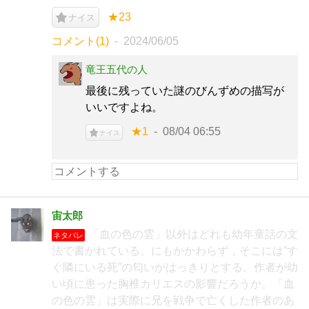
★23
ナイス
コメント(1)
2024/06/05
竜王五代の人
最後に残っていた謎のびんずめの描写が
いいですよね。
★1
08/04 06:55
ナイス
宙太郎
「血の色の雲」以外はどれも幼年童話の文
ネタバレ
法で書かれている。にもかかわらず，そこには”す
ぐ隣にいる死”の匂いがはっきりとする。作者が幼
い頃に患った胸椎カリエスの影響だろうか。「血
の色の雲」は実際に兄を戦争で亡くした作者のあ