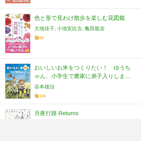
色と形で見わけ散歩を楽しむ花図鑑
大地佳子
小池安比古
亀田龍吉
69
おいしいお米をつくりたい！ ゆうち
ゃん、小学生で農家に弟子入りしまし
た
谷本雄治
144
月夜行路 Returns
秋吉理香子
436