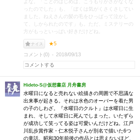
よな。「ことのはじめは、こうもりがさがなくな
ったのでした」も、「ぼくは気がくさくさしてい
ました。ねえさんの髪の毛をひっぱって泣かし
て、しかられたのです」も。ただ、ミステリーの
方がもっといっぱい好きだけどね。
★5
ナイス
コメント(0)
2018/09/13
Hideto-S@仮想書店 月舟書房
水曜日になると売れない絵描きの周囲で不思議な
出来事が起きる。それは水色のオーバーを着た男
の子のしわざ。『水曜日のクルト』は水曜日に生
まれ、そして水曜日に死んでしまった。いたずら
が成功して笑ってる姿は可愛いんだけどね。江戸
川乱歩賞作家・仁木悦子さんが別名で描いた6つ
の童話。昭和30年前後の作品とは思えないほど、