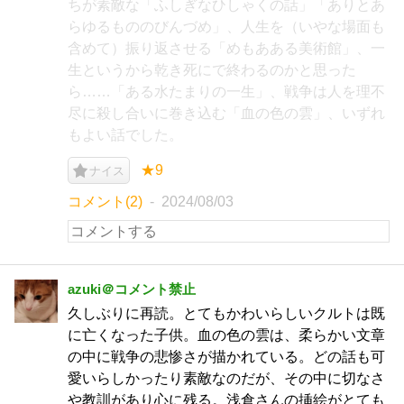
ちが素敵な「ふしぎなひしゃくの話」「ありとあ
らゆるもののびんづめ」、人生を（いやな場面も
含めて）振り返させる「めもあある美術館」、一
生というから乾き死にで終わるのかと思った
ら……「ある水たまりの一生」、戦争は人を理不
尽に殺し合いに巻き込む「血の色の雲」、いずれ
もよい話でした。
★9
ナイス
コメント(2)
2024/08/03
azuki＠コメント禁止
久しぶりに再読。とてもかわいらしいクルトは既
に亡くなった子供。血の色の雲は、柔らかい文章
の中に戦争の悲惨さが描かれている。どの話も可
愛いらしかったり素敵なのだが、その中に切なさ
や教訓があり心に残る。浅倉さんの挿絵がとても