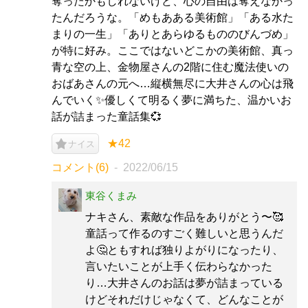
奪ったかもしれないけど、心の自由は奪えなかっ
たんだろうな。「めもあある美術館」「ある水た
まりの一生」「ありとあらゆるもののびんづめ」
が特に好み。ここではないどこかの美術館、真っ
青な空の上、金物屋さんの2階に住む魔法使いの
おばあさんの元へ…縦横無尽に大井さんの心は飛
んでいく✨優しくて明るく夢に満ちた、温かいお
話が詰まった童話集💞
★42
ナイス
コメント(6)
2022/06/15
東谷くまみ
ナキさん、素敵な作品をありがとう〜🥰
童話って作るのすごく難しいと思うんだ
よ🤔ともすれば独りよがりになったり、
言いたいことが上手く伝わらなかった
り…大井さんのお話は夢が詰まっている
けどそれだけじゃなくて、どんなことが