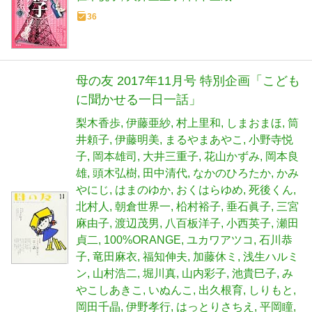
36
母の友 2017年11月号 特別企画「こども
に聞かせる一日一話」
梨木香歩
伊藤亜紗
村上里和
しまおまほ
筒
井頼子
伊藤明美
まるやまあやこ
小野寺悦
子
岡本雄司
大井三重子
花山かずみ
岡本良
雄
頭木弘樹
田中清代
なかのひろたか
かみ
やにじ
はまのゆか
おくはらゆめ
死後くん
北村人
朝倉世界一
柗村裕子
垂石眞子
三宮
麻由子
渡辺茂男
八百板洋子
小西英子
瀬田
貞二
100%ORANGE
ユカワアツコ
石川恭
子
竜田麻衣
福知伸夫
加藤休ミ
浅生ハルミ
ン
山村浩二
堀川真
山内彩子
池貴巳子
み
やこしあきこ
いぬんこ
出久根育
しりもと
岡田千晶
伊野孝行
はっとりさちえ
平岡瞳