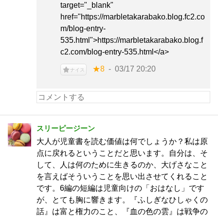
target="_blank"
href="https://marbletakarabako.blog.fc2.co
m/blog-entry-
535.html">https://marbletakarabako.blog.f
c2.com/blog-entry-535.html</a>
★8
03/17 20:20
ナイス
スリーピージーン
大人が児童書を読む価値は何でしょうか？私は原
点に戻れるということだと思います。自分は、そ
して、人は何のために生きるのか、大げさなこと
を言えばそういうことを思い出させてくれること
です。6編の短編は児童向けの「おはなし」です
が、とても胸に響きます。『ふしぎなひしゃくの
話』は富と権力のこと、『血の色の雲』は戦争の