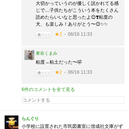
大切かっていうのが優しく説かれてる感
じで…子供たちがこういう本をたくさん
読めたらいいなと思ったよ😊❣️粘度の
犬、も楽しみ！ありがとう〜😊✨✨
★2
06/16 11:33
ナイス
東谷くまみ
粘度→粘土だった〜🤣
★2
06/16 11:33
ナイス
6件のコメントを全て見る
らんぐり
小学校に設置された市民図書室に偕成社文庫がず