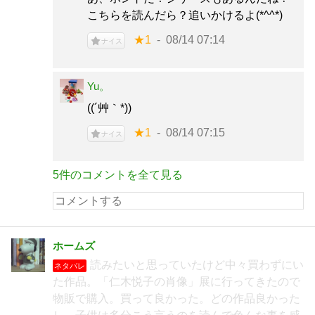
こちらを読んだら？追いかけるよ(*^^*)
★1
08/14 07:14
ナイス
Yu。
((´艸｀*))
★1
08/14 07:15
ナイス
5件のコメントを全て見る
ホームズ
読みたいと思っていたけど中々買わずにい
ネタバレ
た作品。「仁木悦子の肖像」展に行ってきたので
物販で購入。買って良かった。どの作品良かった