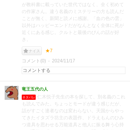
が教科書に載っていた世代ではなく、全く初めて
の作家さん。違う名義のミステリーの方も読んだ
ことが無く、新聞と読メに感謝。「血の色の雲」
以外はハッピーエンドだがなんとなく全体に死が
近くにある感じ。クルトと最後のびんの話が好
き。
★7
ナイス
コメント(0)
2024/11/17
竜王五代の人
仁木悦子先生の本を探して、別名義のこれ
ネタバレ
も読んでみた。ちょっとモードが違う感じだが、
話がすごく達者なのは変わらない。天国からやっ
てきたイタズラ坊主の表題作、ドラえもんのひみ
つ道具を思わせる万能道具と他人に振る舞う心持