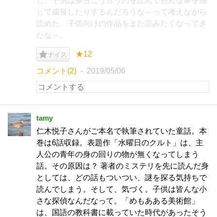
し、子供は多分こう言うのを読んで色んな事を感
じて成長したりするんだろうな～って考えながら
読めた。子供向けの作品をまた読みたくなってき
たな～。
★12
ナイス
コメント(2)
2019/05/06
tamy
仁木悦子さんがご本名で執筆されていた童話。本
巻は6話収録。表題作「水曜日のクルト」は、主
人公の青年の身の回りの物が無くなってしまう
話。その原因は？ 著者のミステリを先に読んだ身
としては、どの話もついつい、謎を探る気持ちで
読んでしまう。そして、気づく。子供は皆んな小
さな探偵なんだなって。「めもあある美術館」
は、国語の教科書に載っていた時代があったそう