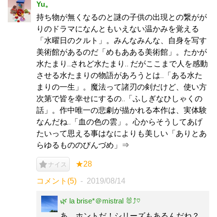
Yu。
持ち物が無くなるのと謎の子供の出現との繋がが
りのドラマになんともいえない温かみを覚える
「水曜日のクルト」。みんなみんな、自身を写す
美術館があるのだ「めもあある美術館」。たかが
水たまり‥されど水たまり‥ だがここまで人を感動
させる水たまりの物語があろうとは‥「ある水た
まりの一生」。魔法って諸刃の剣だけど、使い方
次第で皆を幸せにするの‥「ふしぎなひしゃくの
話」。作中唯一の悲劇が描かれる本作は、実体験
なんだね‥「血の色の雲」。心からそうしてあげ
たいって思える事はなによりも美しい「ありとあ
らゆるもののびんづめ」⇒
★28
ナイス
コメント(5)
2019/08/14
🌿 la brise*＠mistral 🐰⤴︎♡
あ、ホントだ！シリーズもあるんだね？