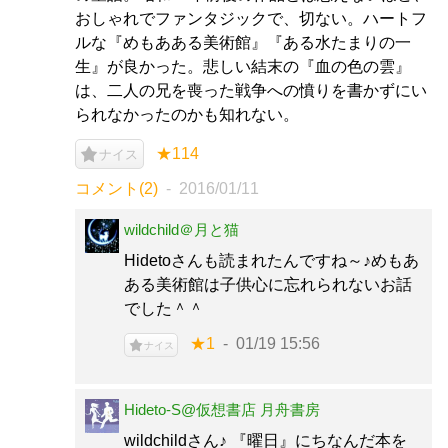
おしゃれでファンタジックで、切ない。ハートフ
ルな『めもあある美術館』『ある水たまりの一
生』が良かった。悲しい結末の『血の色の雲』
は、二人の兄を喪った戦争への憤りを書かずにい
られなかったのかも知れない。
★114
ナイス
コメント(2)
2016/01/11
wildchild＠月と猫
Hidetoさんも読まれたんですね～♪めもあ
ある美術館は子供心に忘れられないお話
でした＾＾
★1
01/19 15:56
ナイス
Hideto-S@仮想書店 月舟書房
wildchildさん♪ 『曜日』にちなんだ本を