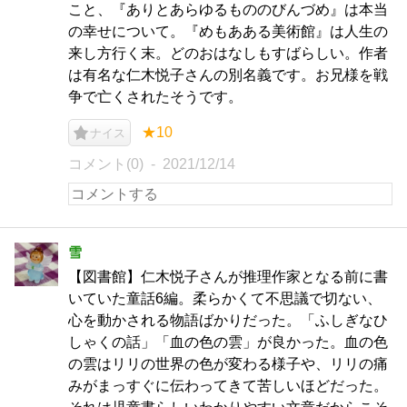
こと、『ありとあらゆるもののびんづめ』は本当
の幸せについて。『めもあある美術館』は人生の
来し方行く末。どのおはなしもすばらしい。作者
は有名な仁木悦子さんの別名義です。お兄様を戦
争で亡くされたそうです。
★10
ナイス
コメント(0)
2021/12/14
雪
【図書館】仁木悦子さんが推理作家となる前に書
いていた童話6編。柔らかくて不思議で切ない、
心を動かされる物語ばかりだった。「ふしぎなひ
しゃくの話」「血の色の雲」が良かった。血の色
の雲はリリの世界の色が変わる様子や、リリの痛
みがまっすぐに伝わってきて苦しいほどだった。