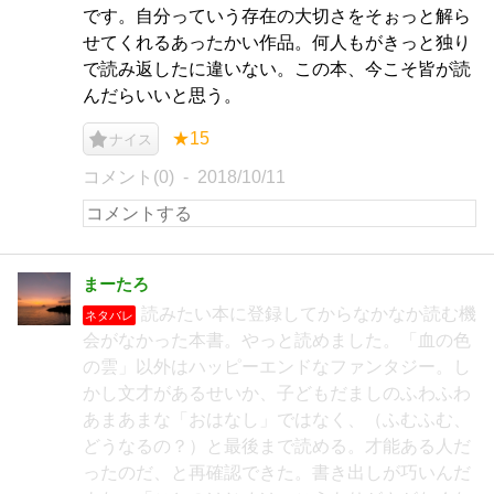
です。自分っていう存在の大切さをそぉっと解ら
せてくれるあったかい作品。何人もがきっと独り
で読み返したに違いない。この本、今こそ皆が読
んだらいいと思う。
★15
ナイス
コメント(0)
2018/10/11
まーたろ
読みたい本に登録してからなかなか読む機
ネタバレ
会がなかった本書。やっと読めました。「血の色
の雲」以外はハッピーエンドなファンタジー。し
かし文才があるせいか、子どもだましのふわふわ
あまあまな「おはなし」ではなく、（ふむふむ、
どうなるの？）と最後まで読める。才能ある人だ
ったのだ、と再確認できた。書き出しが巧いんだ