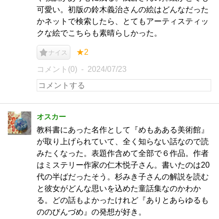
可愛い。初版の鈴木義治さんの絵はどんなだった
かネットで検索したら、とてもアーティスティッ
クな絵でこちらも素晴らしかった。
★2
ナイス
コメント(0)
2024/07/23
オスカー
教科書にあった名作として『めもあある美術館』
が取り上げられていて、全く知らない話なので読
みたくなった。表題作含めて全部で６作品。作者
はミステリー作家の仁木悦子さん。書いたのは20
代の半ばだったそう。杉みき子さんの解説を読む
と彼女がどんな思いを込めた童話集なのかわか
る。どの話もよかったけれど『ありとあらゆるも
ののびんづめ』の発想が好き。