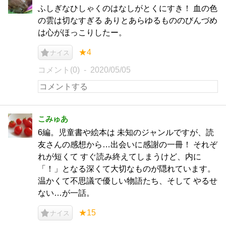
ふしぎなひしゃくのはなしがとくにすき！ 血の色
の雲は切なすぎる ありとあらゆるもののびんづめ
は心がほっこりしたー。
★4
ナイス
コメント(0)
2020/05/05
こみゅあ
6編。児童書や絵本は 未知のジャンルですが、読
友さんの感想から…出会いに感謝の一冊！ それぞ
れが短くて すぐ読み終えてしまうけど、内に
「！」となる深くて大切なものが隠れています。
温かくて不思議で優しい物語たち、そして やるせ
ない…が一話。
★15
ナイス