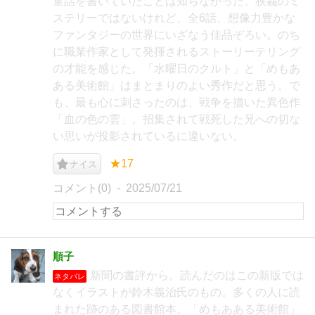
童話を書いていたことは知らなかった。狭義のミ
ステリーではないけれど、全6話、想像力豊かな
ファンタジーの世界にいざなう佳品ぞろい。のち
に職業作家として発揮されるストーリーテリング
の才能を感じた。「水曜日のクルト」と「めもあ
ある美術館」はまとまりのよい秀作だと思う。で
も、最も心に刺さったのは、戦争を描いた異色作
「血の色の雲」。招集されて戦死した兄への切な
い思いが投影されているに違いない。
★17
ナイス
コメント(0)
2025/07/21
順子
新聞の書評から。読んだのはこの新版では
ネタバレ
なくイラストが鈴木義治氏のもの。多くの人に読
まれた跡のある図書館本。「めもあある美術館」