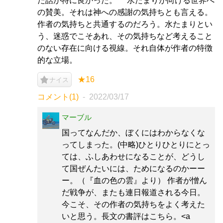
た話が特に良かった。 水たまりが向ける世界へ
の賛美。それは神への感謝の気持ちとも言える。
作者の気持ちと共通するのだろう。水たまりとい
う、迷惑でこそあれ、その気持ちなど考えること
のない存在に向ける視線。それ自体が作者の特徴
的な立場。
★16
ナイス
コメント(1)
2022/03/17
マーブル
国ってなんだか、ぼくにはわからなくな
ってしまった。(中略)ひとりひとりにとっ
ては、ふしあわせになることが、どうし
て国ぜんたいには、ためになるのかーー
ー。（『血の色の雲』より） 作者が憎ん
だ戦争が、またも連日報道される今日。
今こそ、その作者の気持ちをよく考えた
いと思う。長文の書評はこちら。<a