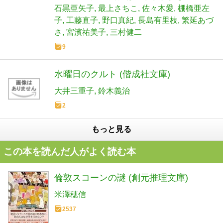
石黒亜矢子
最上さちこ
佐々木愛
棚橋亜左
子
工藤直子
野口真紀
長島有里枝
繁延あづ
さ
宮濱祐美子
三村健二
9
水曜日のクルト (偕成社文庫)
大井三重子
鈴木義治
2
もっと見る
この本を読んだ人がよく読む本
倫敦スコーンの謎 (創元推理文庫)
米澤穂信
2537