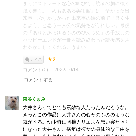
まりにストレートな心の叫びで，読者の胸に強く
強く響く。「めもあある美術館」は，辛かった出
来事，恥ずかしかった出来事の絵の前で「良く生
きよう」と思う主人公の気持ちがうれしい。最後
の「ありとあらゆるもののびんづめ」の手放しの
ハッピーエンドが一冊を読み終わった読後感をさ
わやかにしてくれる。うまい。
★3
ナイス
コメント(0)
2022/10/14
東谷くまみ
大井さんってとても素敵な人だったんだろうな。
きっとこの作品は大井さんの心そのもののような
気がする。幼少時に胸椎カリエスを患い寝たきり
になった大井さん。病気は彼女の身体的な自由を