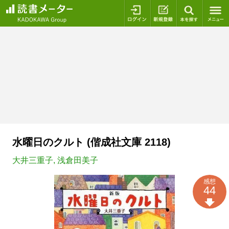
ログイン
新規登録
本を探
水曜日のクルト (偕成社文庫 2118)
大井三重子
,
浅倉田美子
感想
44