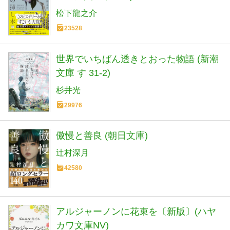
松下龍之介
23528
世界でいちばん透きとおった物語 (新潮
文庫 す 31-2)
杉井光
29976
傲慢と善良 (朝日文庫)
辻村深月
42580
アルジャーノンに花束を〔新版〕(ハヤ
カワ文庫NV)