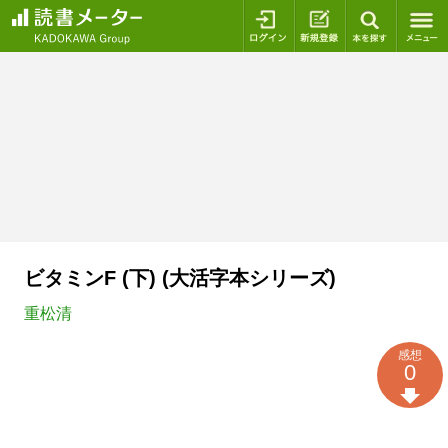
ログイン
新規登録
本を探
ビタミンF (下) (大活字本シリーズ)
重松清
感想
0