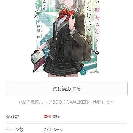
試し読みする
※電子書籍ストアBOOK☆WALKERへ移動します
登録数
326
登録
ページ数
278
ページ