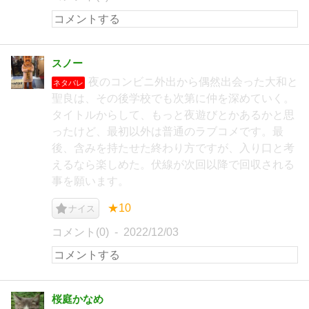
スノー
夜のコンビニ外出から偶然出会った大和と
ネタバレ
聖良は、その後学校でも次第に仲を深めていく。
タイトルからして、もっと夜遊びとかあるかと思
ったけど、最初以外は普通のラブコメです。最
後、含みを持たせた終わり方ですが、入り口と考
えるなら楽しめた。伏線が次回以降で回収される
事を願います。
★10
ナイス
コメント(0)
2022/12/03
桜庭かなめ