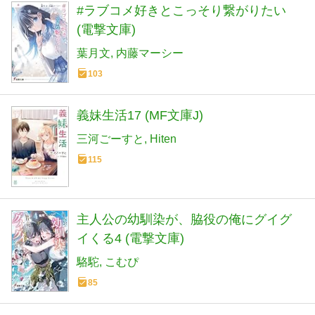
#ラブコメ好きとこっそり繋がりたい
(電撃文庫)
葉月文
内藤マーシー
103
義妹生活17 (MF文庫J)
三河ごーすと
Hiten
115
主人公の幼馴染が、脇役の俺にグイグ
イくる4 (電撃文庫)
駱駝
こむぴ
85