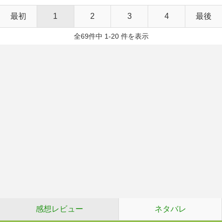
最初
1
2
3
4
最後
全69件中 1-20 件を表示
感想レビュー
ネタバレ