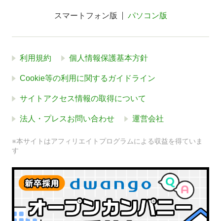
スマートフォン版
パソコン版
利用規約
個人情報保護基本方針
Cookie等の利用に関するガイドライン
サイトアクセス情報の取得について
法人・プレスお問い合わせ
運営会社
※本サイトはアフィリエイトプログラムによる収益を得ていま
す