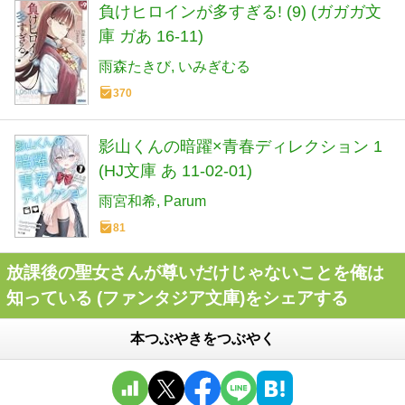
負けヒロインが多すぎる! (9) (ガガガ文
庫 ガあ 16-11)
雨森たきび
いみぎむる
370
影山くんの暗躍×青春ディレクション 1
(HJ文庫 あ 11-02-01)
雨宮和希
Parum
81
放課後の聖女さんが尊いだけじゃないことを俺は
知っている (ファンタジア文庫)をシェアする
本つぶやきをつぶやく