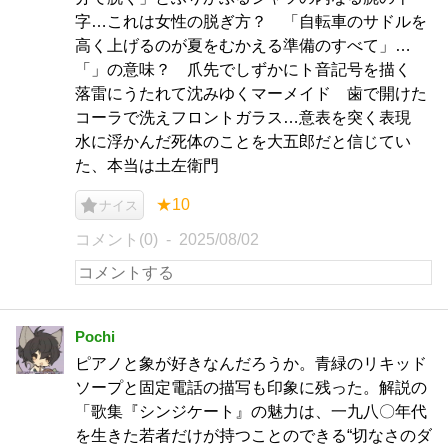
字…これは女性の脱ぎ方？ 「自転車のサドルを
高く上げるのが夏をむかえる準備のすべて」…
「」の意味？ 爪先でしずかにト音記号を描く
落雷にうたれて沈みゆくマーメイド 歯で開けた
コーラで洗えフロントガラス…意表を突く表現
水に浮かんだ死体のことを大五郎だと信じてい
た、本当は土左衛門
★10
ナイス
コメント(0)
2025/08/02
Pochi
ピアノと象が好きなんだろうか。青緑のリキッド
ソープと固定電話の描写も印象に残った。解説の
「歌集『シンジケート』の魅力は、一九八〇年代
を生きた若者だけが持つことのできる“切なさのダ