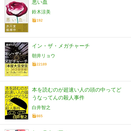
悪い血
鈴木涼美
192
イン・ザ・メガチャーチ
朝井リョウ
22189
本を読むのが超速い人の頭の中ってど
うなってんの殺人事件
白井智之
865