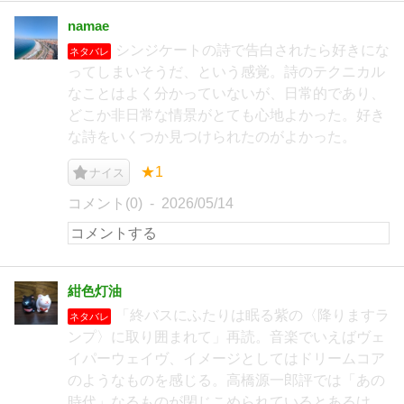
namae
シンジケートの詩で告白されたら好きにな
ネタバレ
ってしまいそうだ、という感覚。詩のテクニカル
なことはよく分かっていないが、日常的であり、
どこか非日常な情景がとても心地よかった。好き
な詩をいくつか見つけられたのがよかった。
★1
ナイス
コメント(0)
2026/05/14
紺色灯油
「終バスにふたりは眠る紫の〈降りますラ
ネタバレ
ンプ〉に取り囲まれて」再読。音楽でいえばヴェ
イパーウェイヴ、イメージとしてはドリームコア
のようなものを感じる。高橋源一郎評では「あの
時代」なるものが閉じこめられているとあるけ