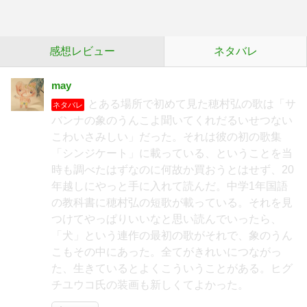
感想レビュー
ネタバレ
may
とある場所で初めて見た穂村弘の歌は「サ
ネタバレ
バンナの象のうんこよ聞いてくれだるいせつない
こわいさみしい」だった。それは彼の初の歌集
「シンジケート」に載っている、ということを当
時も調べたはずなのに何故か買おうとはせず、20
年越しにやっと手に入れて読んだ。中学1年国語
の教科書に穂村弘の短歌が載っている。それを見
つけてやっぱりいいなと思い読んでいったら、
「犬」という連作の最初の歌がそれで、象のうん
こもその中にあった。全てがきれいにつながっ
た、生きているとよくこういうことがある。ヒグ
チユウコ氏の装画も新しくてよかった。