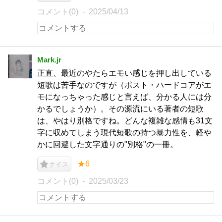
コメント(0)
2025/04/13
Mark.jr
正直、最近のやたらエモい感じを押し出している
短歌は苦手なのですが（ポスト・ハードコアがエ
モになっちゃった感じと言えば、分かる人には分
かるでしょうか）。その源流にいる著者の短歌
は、やはり別格ですね。どんな複雑な感情も31文
字に収めてしまう現代短歌の持つ暴力性を、軽や
かに回避した文字通りの"別格"の一冊。
★6
ナイス
コメント(0)
2025/03/23