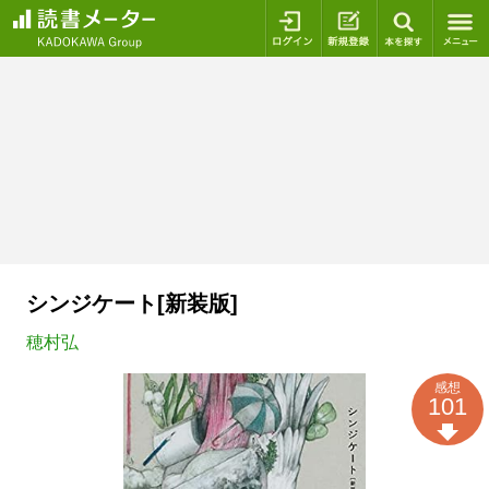
ログイン
新規登録
本を探
シンジケート[新装版]
穂村弘
感想
101