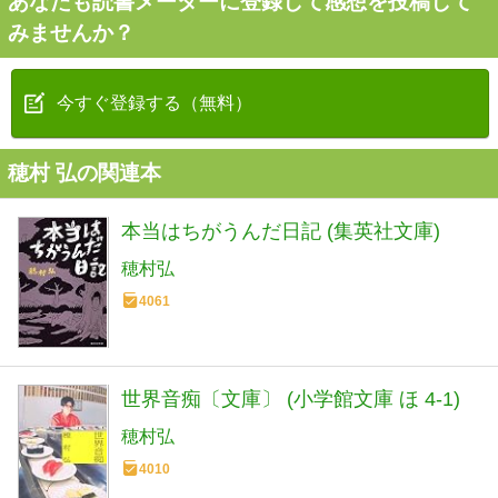
あなたも読書メーターに登録して感想を投稿して
みませんか？
今すぐ登録する（無料）
穂村 弘の関連本
本当はちがうんだ日記 (集英社文庫)
穂村弘
4061
世界音痴〔文庫〕 (小学館文庫 ほ 4-1)
穂村弘
4010