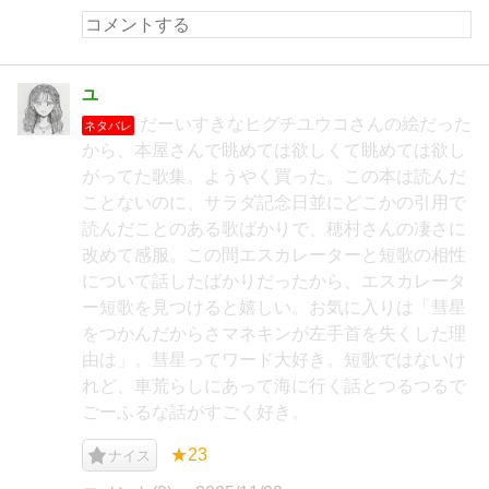
ユ
だーいすきなヒグチユウコさんの絵だった
ネタバレ
から、本屋さんで眺めては欲しくて眺めては欲し
がってた歌集。ようやく買った。この本は読んだ
ことないのに、サラダ記念日並にどこかの引用で
読んだことのある歌ばかりで、穂村さんの凄さに
改めて感服。この間エスカレーターと短歌の相性
について話したばかりだったから、エスカレータ
ー短歌を見つけると嬉しい。お気に入りは「彗星
をつかんだからさマネキンが左手首を失くした理
由は」。彗星ってワード大好き。短歌ではないけ
れど、車荒らしにあって海に行く話とつるつるで
ごーふるな話がすごく好き。
★23
ナイス