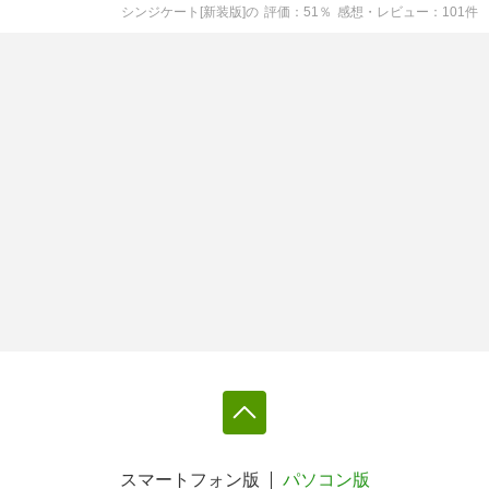
シンジケート[新装版]
の
評価
51
％
感想・レビュー
101
件
スマートフォン版
パソコン版