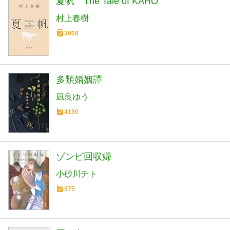
夏帆 The Tale of KAHO
村上春樹
3008
多類婚姻譚
凪良ゆう
4190
ゾンビ回収婦
小砂川チト
975