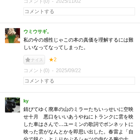
コメント(0)
2025/11/02
ウミウサギ。
私の今の感性じゃこの本の真価を理解するには難
しいなってなってしまった。
★2
ナイス
コメント(0)
2025/09/22
ky
錆びてゆく廃車の山のミラーたちいっせいに空映
せ十月 悪口をいいあうやねにトランクに雲を映
した車はさんで…ユーミンの歌詞でボンネットに
映った雲がなんとかを即思い出した。春雷よ「自
分で脱ぐ」とふりかぶるシャツの内なる腕の十