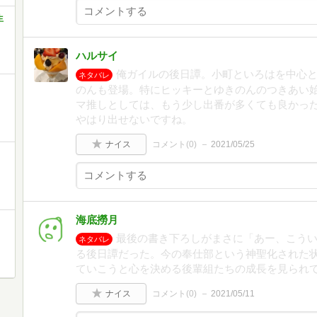
生
ハルサイ
俺ガイルの後日譚。小町といろはを中心
ネタバレ
のんも登場。特にヒッキーとゆきのんのつきあい
マ推しとしては、もう少し出番が多くても良かっ
やはり出せないですね。
ナイス
コメント(
0
)
2021/05/25
海底撈月
最後の書き下ろしがまさに「あー、こう
ネタバレ
る後日譚だった。今の奉仕部という神聖化された
ていこうと心を決める後輩組たちの成長を見られ
ナイス
コメント(
0
)
2021/05/11