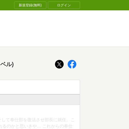
新規登録(無料)
ログイン
ベル)
そして奉仕部を復活させ部長に就任。こ
れるのかと思いきや… これからの奉仕