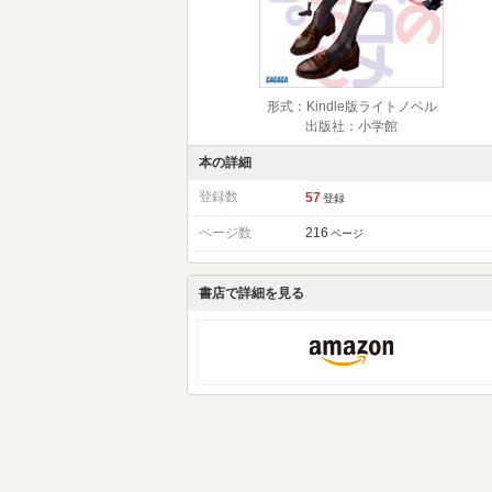
形式：Kindle版ライトノベル
出版社：小学館
本の詳細
登録数
57
登録
ページ数
216
ページ
書店で詳細を見る