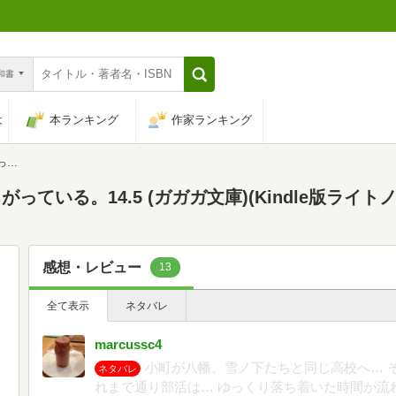
n和書
は
本ランキング
作家ランキング
庫)
ている。14.5 (ガガガ文庫)(Kindle版ライトノ
感想・レビュー
13
全て表示
ネタバレ
marcussc4
小町が八幡、雪ノ下たちと同じ高校へ… 
ネタバレ
れまで通り部活は… ゆっくり落ち着いた時間が流