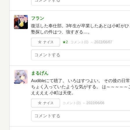
フラン
復活した奉仕部。3年生が卒業したあとは小町がひ
塾探しの件はつ、強すぎる…。
ナイス
★2
コメント(
0
)
2022/06/07
まるげん
Audibleにて聴了。 いろはすつよい。 その後の
ちょく入っていたような気がする。 は～～～～～
ええええ 小町は天使。
ナイス
コメント(
0
)
2022/06/06