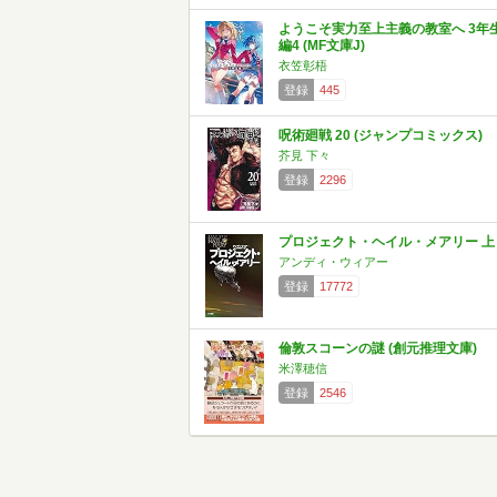
ようこそ実力至上主義の教室へ 3年
編4 (MF文庫J)
衣笠彰梧
登録
445
呪術廻戦 20 (ジャンプコミックス)
芥見 下々
登録
2296
プロジェクト・ヘイル・メアリー 上
アンディ・ウィアー
登録
17772
倫敦スコーンの謎 (創元推理文庫)
米澤穂信
登録
2546