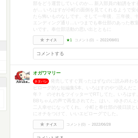
部をどう運営していくのか… 新入部員の勧誘をす
が… いろはすが小町の面倒を見てくれるようで安
たら怖いものなしです。そして一年後、三年後、十
エンディング通り…いつまでも奉仕部のあった教
いです。奉仕部活動の思い出とともに
ナイス
★1
コメント(
0
)
2022/08/01
オガワマリー
発売してすぐ買ったはずなのに読み終わる
ネタバレ
ピローグ的な短編集5本。いろはすのやつ読んだこ
年？ のそれをツイッターでRTしてた。いろはす
BBちゃんの声で再生されてた。はい。 ゆきのん
二人幸せになってくれ。 小町と奉仕部の後日談と
にオチをつけて、いいエピローグでした。
ナイス
コメント(
0
)
2022/06/28