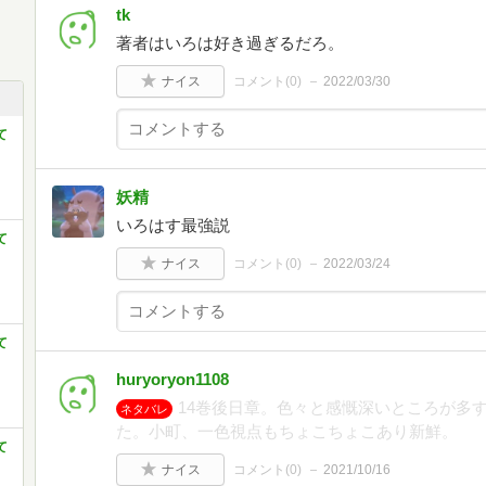
tk
著者はいろは好き過ぎるだろ。
ナイス
コメント(
0
)
2022/03/30
て
妖精
いろはす最強説
て
ナイス
コメント(
0
)
2022/03/24
て
huryoryon1108
14巻後日章。色々と感慨深いところが多
ネタバレ
た。小町、一色視点もちょこちょこあり新鮮。
て
ナイス
コメント(
0
)
2021/10/16