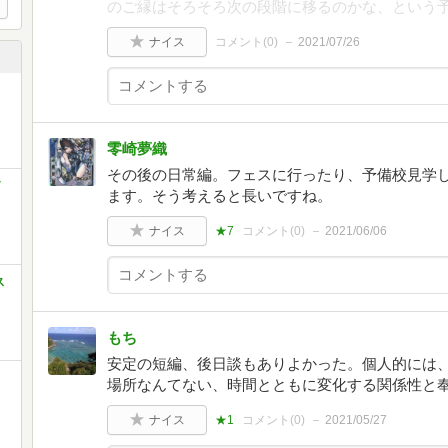
のご縁はそろそろ次の段階に移るのかな、という
ナイス
コメント(
0
)
2021/07/26
零崎夢織
その後の日常編。フェスに行ったり、予備校見学し
ます。そう考えると長いですね。
ナイス
★7
コメント(
0
)
2021/06/06
ス
もち
安定の短編、後日談もありよかった。個人的には
場所なんてない、時間とともに変化する関係性と奉
ナイス
★1
コメント(
0
)
2021/05/27