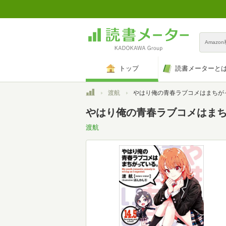
Amazo
トップ
読書メーターと
トップ
渡航
やはり俺の青春ラブコメはまちがっている。14.5 (ガガガ文
やはり俺の青春ラブコメはまちがっ
渡航