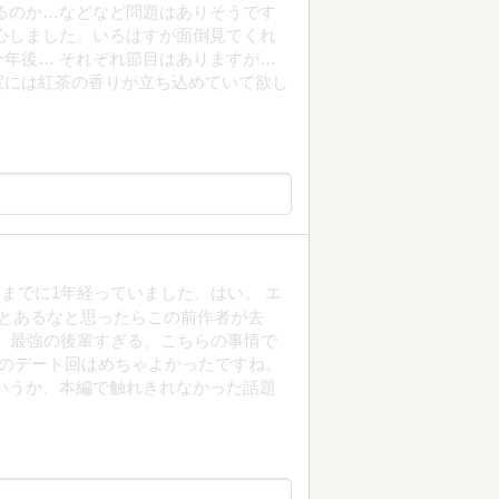
るのか…などなど問題はありそうです
心しました。いろはすが面倒見てくれ
年後… それぞれ節目はありますが…
室には紅茶の香りが立ち込めていて欲し
までに1年経っていました、はい。 エ
とあるなと思ったらこの前作者が去
、最強の後輩すぎる。こちらの事情で
とのデート回はめちゃよかったですね。
いうか、本編で触れきれなかった話題