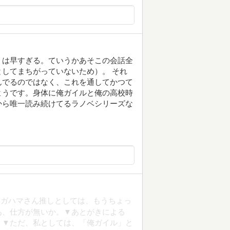
」は早すぎる。ていうかあそこの会話全
してまちがっていないため）。 それ
んでるのではなく、これを通してかつて
ようです。身体に俺ガイルと俺の高校時
から唯一読み続けてるラノベシリーズな
▼ガハマさん推しとしては、もうちょっ
あ、仕方が無いか。▼あとがきによる
。▼ただ、私としては、「俺ガイル」と