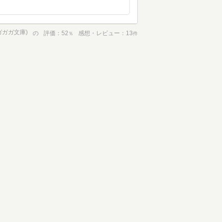
ガガガ文庫)
の
評価
52
感想・レビュー
13
％
件