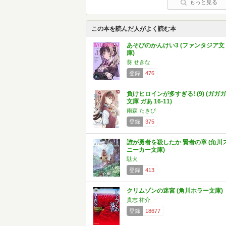
もっと見る
この本を読んだ人がよく読む本
あそびのかんけい3 (ファンタジア文
庫)
葵 せきな
登録
476
負けヒロインが多すぎる! (9) (ガガガ
文庫 ガあ 16-11)
雨森 たきび
登録
375
誰が勇者を殺したか 賢者の章 (角川
ニーカー文庫)
駄犬
登録
413
クリムゾンの迷宮 (角川ホラー文庫)
貴志 祐介
登録
18677