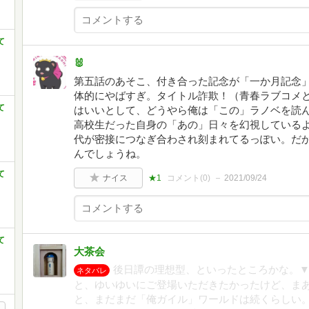
て
🐰
第五話のあそこ、付き合った記念が「一か月記念
体的にやばすぎ。タイトル詐欺！（青春ラブコメと
て
はいいとして、どうやら俺は「この」ラノベを読
高校生だった自身の「あの」日々を幻視している
代が密接につなぎ合わされ刻まれてるっぽい。だ
んでしょうね。
て
ナイス
★1
コメント(
0
)
2021/09/24
て
大茶会
後日譚の理想型、といったところかな。
ネタバレ
と、ゆいゆいにご登場いただきたかったけど、ま
と、まだまだ「俺ガイル」ワールドは続くらしい