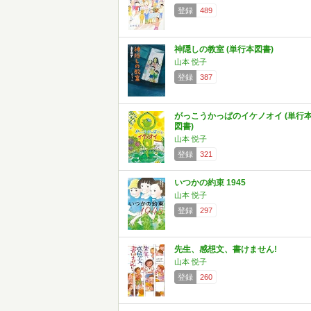
登録
489
神隠しの教室 (単行本図書)
山本 悦子
登録
387
がっこうかっぱのイケノオイ (単行
図書)
山本 悦子
登録
321
いつかの約束 1945
山本 悦子
登録
297
先生、感想文、書けません!
山本 悦子
登録
260