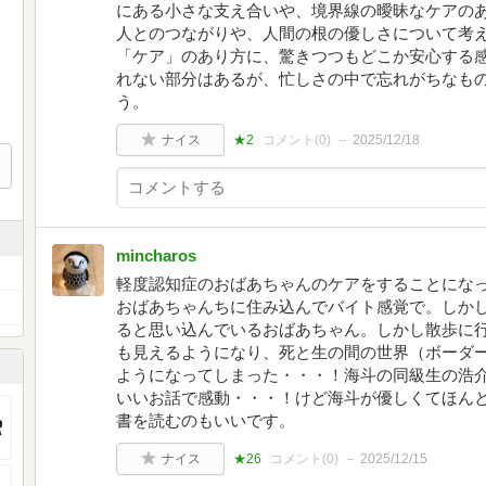
にある小さな支え合いや、境界線の曖昧なケアのあ
人とのつながりや、人間の根の優しさについて考
「ケア」のあり方に、驚きつつもどこか安心する
れない部分はあるが、忙しさの中で忘れがちなも
う。
ナイス
★2
コメント(
0
)
2025/12/18
mincharos
軽度認知症のおばあちゃんのケアをすることにな
おばあちゃんちに住み込んでバイト感覚で。しか
ると思い込んでいるおばあちゃん。しかし散歩に
も見えるようになり、死と生の間の世界（ボーダ
ようになってしまった・・・！海斗の同級生の浩
いいお話で感動・・・！けど海斗が優しくてほん
書を読むのもいいです。
ナイス
★26
コメント(
0
)
2025/12/15