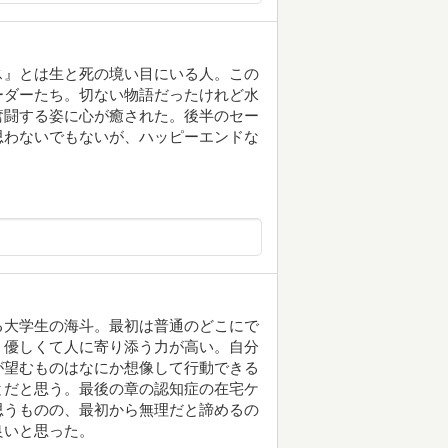
ス』とは生と死の境い目にいる人。この
ーダーたち。切ない物語だったけれど水
奮闘する姿に心が癒された。後半のセー
思わないでもないが、ハッピーエンドな
る大学生の海斗。最初は普通のどこにで
く優しくて人に寄り添う力が高い。自分
が望むものはなにか想像して行動できる
とだと思う。最後の章の認知症の在宅ケ
思うものの、最初から無理だと諦めるの
良いと思った。