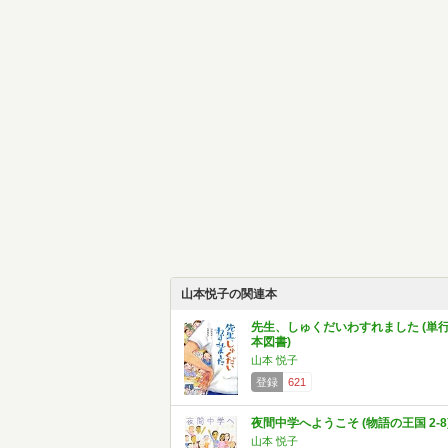
山本悦子の関連本
先生、しゅくだいわすれました (単
本図書)
山本 悦子
登録
621
夜間中学へようこそ (物語の王国 2-8
山本 悦子