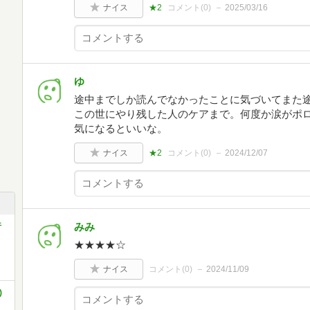
ナイス
★2
コメント(
0
)
2025/03/16
ゆ
途中までしか読んでなかったことに気づいてまた途
この世にやり残した人のケアまで。何度か涙がポ
気になるといいな。
ナイス
★2
コメント(
0
)
2024/12/07
みみ
行
★★★★☆
ナイス
コメント(
0
)
2024/11/09
)