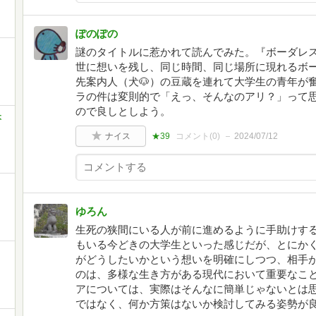
ぽのぽの
謎のタイトルに惹かれて読んでみた。『ボーダレ
世に想いを残し、同じ時間、同じ場所に現れるボ
先案内人（犬🐶）の豆蔵を連れて大学生の青年が
ラの件は変則的で「えっ、そんなのアリ？」って
ので良しとしよう。
本
ナイス
★39
コメント(
0
)
2024/07/12
ゆろん
生死の狭間にいる人が前に進めるように手助けす
もいる今どきの大学生といった感じだが、とにか
がどうしたいかという想いを明確にしつつ、相手
のは、多様な生き方がある現代において重要なこ
アについては、実際はそんなに簡単じゃないとは
ではなく、何か方策はないか検討してみる姿勢が