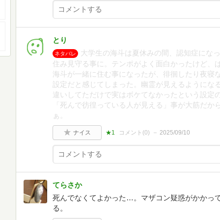
とり
大学生の海斗は夏休みの間、認知症にな
ネタバレ
住み見守る事に。テンポがよく面白かったけど、
海斗が一緒に住む事になったが、徘徊したり夜寝
設定だと感じてしまった。幽霊が見えるようにな
違いしてただけで実はボケてなかったという設定
「死んで彷徨っている人が見える」事が大筋だか
ぁ。
ナイス
★1
コメント(
0
)
2025/09/10
てらさか
死んでなくてよかった…。マザコン疑惑がかかっ
る。