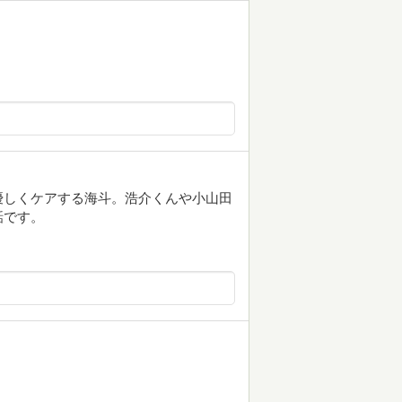
優しくケアする海斗。浩介くんや小山田
話です。
。