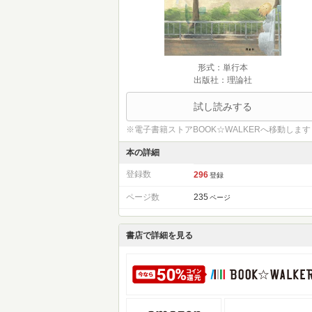
形式：単行本
出版社：理論社
試し読みする
※電子書籍ストアBOOK☆WALKERへ移動します
本の詳細
登録数
296
登録
ページ数
235
ページ
書店で詳細を見る