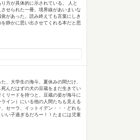
り方が具体的に示されている。 人と
えさせられた一冊。境界線があいまいな
感覚があった。読み終えても言葉にしき
のを静かに思い出させてくれる本だと思
った、大学生の海斗。夏休みの間だけ、
し死んだはずの犬の豆蔵をまだ生きてい
行くリードを持つと、豆蔵の姿が海斗に
ーライン）にいる他の人間たちも見える
介、セーラ、イットイデン・・・どれも
といい子過ぎるだろー！！たまには児童