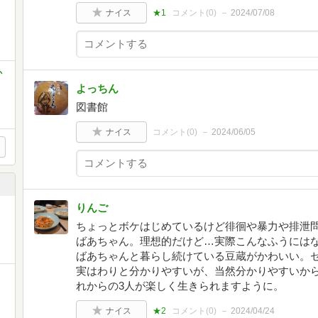
ナイス
★1
コメント(
0
)
2024/07/08
か
よっちん
図書館
ナイス
コメント(
0
)
2024/06/05
りんご
ちょっとボケはじめているけど徘徊や暴力や排泄
ばあちゃん。理想的だけど…実際こんなふうには
ばあちゃんと暮らし続けている豆蔵がかわいい。
実はわりと分かりやすいが、当然分かりやすいか
れからの3人が楽しく生きられますように。
ナイス
★2
コメント(
0
)
2024/04/24