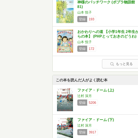
神様のパッチワーク (ポプラ物語館
81)
山本 悦子
登録
193
おかわりへの道 【小学1年生 2年生
らの本】 (PHPとっておきのどうわ)
山本 悦子
登録
172
もっと見る
この本を読んだ人がよく読む本
ファイア・ドーム (上)
辻村 深月
登録
5206
ファイア・ドーム (下)
辻村 深月
登録
3917