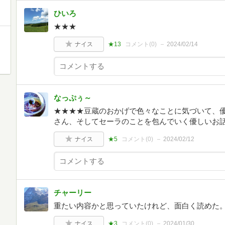
ひいろ
★★★
ナイス
★13
コメント(
0
)
2024/02/14
なっぷぅ～
★★★★豆蔵のおかげで色々なことに気づいて、
さん、そしてセーラのことを包んでいく優しいお
ナイス
★5
コメント(
0
)
2024/02/12
チャーリー
重たい内容かと思っていたけれど、面白く読めた
ナイス
★3
コメント(
0
)
2024/01/30