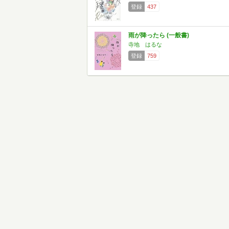
登録
437
雨が降ったら (一般書)
寺地 はるな
登録
759