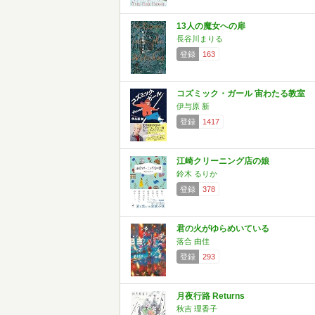
13人の魔女への扉
長谷川まりる
登録
163
コズミック・ガール 宙わたる教室
伊与原 新
登録
1417
江崎クリーニング店の娘
鈴木 るりか
登録
378
君の火がゆらめいている
落合 由佳
登録
293
月夜行路 Returns
秋吉 理香子