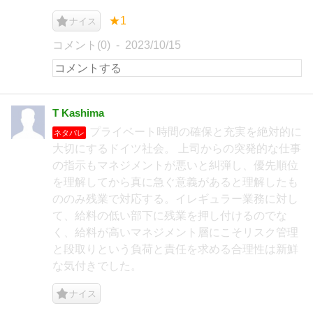
★1
ナイス
コメント(0)
2023/10/15
T Kashima
プライベート時間の確保と充実を絶対的に
ネタバレ
大切にするドイツ社会。 上司からの突発的な仕事
の指示もマネジメントが悪いと糾弾し、優先順位
を理解してから真に急ぐ意義があると理解したも
ののみ残業で対応する。イレギュラー業務に対し
て、給料の低い部下に残業を押し付けるのでな
く、給料が高いマネジメント層にこそリスク管理
と段取りという負荷と責任を求める合理性は新鮮
な気付きでした。
ナイス