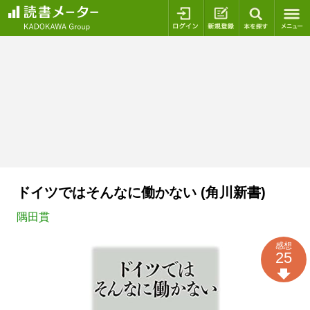
ログイン
新規登録
本を探
ドイツではそんなに働かない (角川新書)
隅田貫
感想
25