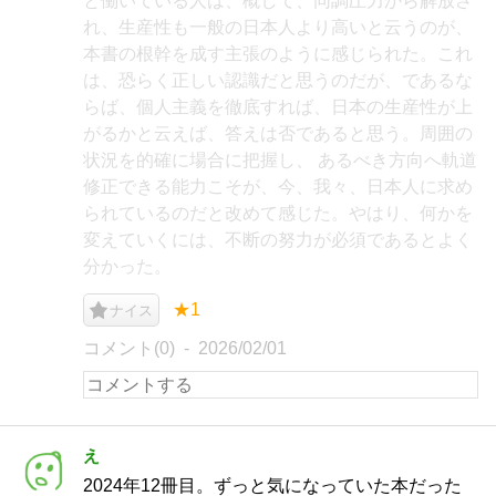
と働いている人は、概して、同調圧力から解放さ
れ、生産性も一般の日本人より高いと云うのが、
本書の根幹を成す主張のように感じられた。これ
は、恐らく正しい認識だと思うのだが、であるな
らば、個人主義を徹底すれば、日本の生産性が上
がるかと云えば、答えは否であると思う。周囲の
状況を的確に場合に把握し、 あるべき方向へ軌道
修正できる能力こそが、今、我々、日本人に求め
られているのだと改めて感じた。やはり、何かを
変えていくには、不断の努力が必須であるとよく
分かった。
★1
ナイス
コメント(0)
2026/02/01
え
2024年12冊目。ずっと気になっていた本だった