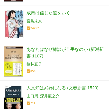
成瀬は信じた道をいく
宮島未奈
24757
あなたはなぜ雑談が苦手なのか (新潮新
書 1107)
桜林直子
850
人文知は武器になる (文春新書 1529)
山口周
深井龍之介
711