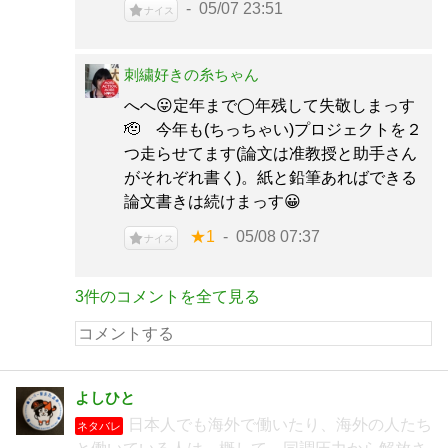
05/07 23:51
ナイス
刺繍好きの糸ちゃん
へへ😛定年まで◯年残して失敬しまっす
🫡 今年も(ちっちゃい)プロジェクトを２
つ走らせてます(論文は准教授と助手さん
がそれぞれ書く)。紙と鉛筆あればできる
論文書きは続けまっす😀
★1
05/08 07:37
ナイス
3件のコメントを全て見る
よしひと
日本人でも海外で働いたり、海外の人たち
ネタバレ