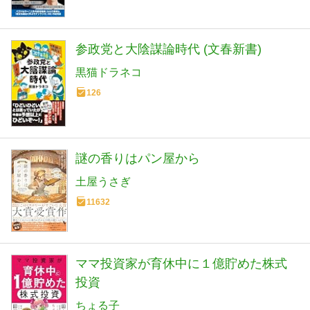
参政党と大陰謀論時代 (文春新書)
黒猫ドラネコ
126
謎の香りはパン屋から
土屋うさぎ
11632
ママ投資家が育休中に１億貯めた株式
投資
ちょる子