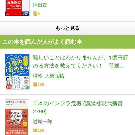
隅田貫
8
もっと見る
この本を読んだ人がよく読む本
難しいことはわかりませんが、1億円貯
める方法を教えてください！ 普通の
会社員が「億り人」になって自由に生
橘玲
大橋弘祐
きる超現実的ルート
169
日本のインフラ危機 (講談社現代新書
2799)
岩城一郎
180