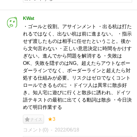
KWat
・ゴールと役割。アサインメント ・出る杭は打た
れるではなく、出ない杭は前に進まない。 ・指示
せず渡したものは相手に任せたということ。後か
ら文句言わない ・正しい意思決定に時間をかけす
ぎない。進んでから問題を解消する ・失敗は
OK、失敗を隠すのはNG。超えたらアウトなボー
ダーラインでなく、ボーダーラインと超えたら対
処する仕組みが必要。リスクはゼロでなくコント
ロールできるものに ・ドイツ人は異常に散歩好
き。知人宅に遊びに行くと散歩に誘われ、ドイツ
語テキストの最初に出てくる動詞は散歩 ・今日決
めて明日作業する
★3
ナイス
コメント(0)
2022/06/18