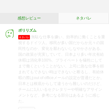
感想レビュー
ネタバレ
ポリリズム
無駄な仕事を嫌い、効率的に働くことを重
ネタバレ
視するドイツ人。移民が多い国だからか元々の国
民性なのか、変化を厭わないしなやかさがある。
国の政策が充実していて、日本より多い年次有給
休暇は消化率100%、プライベートを犠牲にして
まで働くということがない。上司に急な仕事を頼
まれてもできない時はできないと断るし、有給休
暇の際はout of officeメールの設定が普通だとか。
日本とは根底からして違うから難しいのだけど、
チームに1人いるセクレタリーや明確なアサイン
メントなど、参考になる部分はあるように感じ
た。