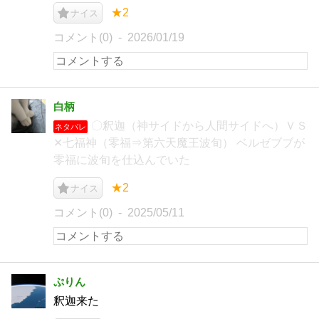
★2
ナイス
コメント(0)
2026/01/19
白柄
〇釈迦（神サイドから人間サイドへ）ＶＳ‪
ネタバレ
✕‬七福神（零福⇒第六天魔王波旬） ベルゼブブが
零福に波旬を仕込んでいた
★2
ナイス
コメント(0)
2025/05/11
ぷりん
釈迦来た