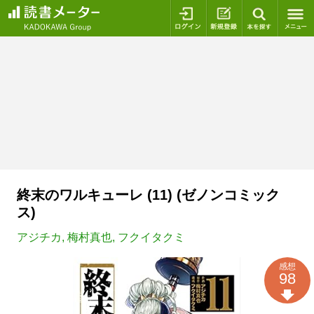
ログイン
新規登録
本を探
終末のワルキューレ (11) (ゼノンコミック
ス)
アジチカ
,
梅村真也
,
フクイタクミ
感想
98