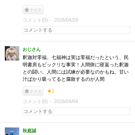
ナイス
コメント(0)
2026/04/29
おじさん
釈迦対零福、七福神は実は零福だったという、民
明書房もビックリな事実！人間側に寝返った釈迦
との闘い。人間には試練が必要なのかもね。甘い
汁ばかり吸ってると腐敗するのが人間
★1
ナイス
コメント(0)
2026/04/04
秋庭誠