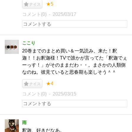
★5
ナイス
コメント(0)
2025/03/17
ここり
20巻までのまとめ買い＆一気読み、来た！釈
迦！！お釈迦様！TVで誰かが言ってた「釈迦でぇ
ーっす！」がそのままだわ・・。まさかの人類側
なのね。彼見ていると思春期も楽しそう＾＾
★4
ナイス
コメント(0)
2025/03/15
雨
釈迦、好きだなあ。