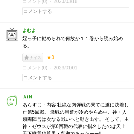
コメント(0)
2023/03/18
よむよ
姪っ子に勧められて何故か１１巻から読み始め
る。
★3
ナイス
コメント(0)
2023/01/01
ＡiＮ
あらすじ・内容 壮絶な肉弾戦の果てに遂に決着し
た第5回戦。 激戦の興奮が冷めやらぬ中、神・人
類両陣営は次なる戦いへと動き出す。 そして、主
神・ゼウスが第6回戦の代表に指名したのは天上
天下唯我独尊男・釈迦であったーー!!