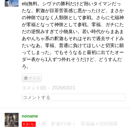
ebj無料。シヴァの勝利だけど熱いタイマンだっ
たな。釈迦が目茶苦茶感じ悪かったけど、まさか
の神側ではなく人類側として参戦。さらに七福神
が零福となって神側として参戦。零福、ガチにた
だの逆恨みすぎて小物臭い。若い時代からまあま
あやんちゃ系の釈迦もそれはそれで過去サイドみ
たいなあ。零福、普通に負けてほしいと切実に願
ってしまった。でもそうなると最初に出てたオー
ダー表から1人ずつ外れそうだけど、どうすんだ
ろ。
ナイス
コメント(0)
2026/03/21
noname
人類 釈迦VS神々 零福編４回戦開幕
ネタバレ