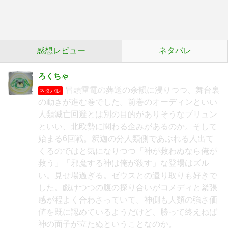
感想レビュー
ネタバレ
ろくちゃ
冒頭雷電の葬送の余韻に浸りつつ、舞台裏
ネタバレ
の動きが進む巻でした。前巻のオーディンといい
人類滅亡回避とは別の目的がありそうなブリュン
といい、北欧勢に関わる企みがあるのか。そして
始まる6回戦。釈迦の分人類側であぶれる人出て
くるのではと気になりつつ「神が救わぬなら俺が
救う」「邪魔する神は俺が殺す」な登場はズル
い。見せ場過ぎる。ゼウスとの遣り取りも好きで
した。戯けつつの腹の探り合いがコメディと緊張
感が程よく合わさっていて。神側も人類の強さ価
値を既に認めているようだけど、勝って終えねば
神の面子が立たぬということなのか。