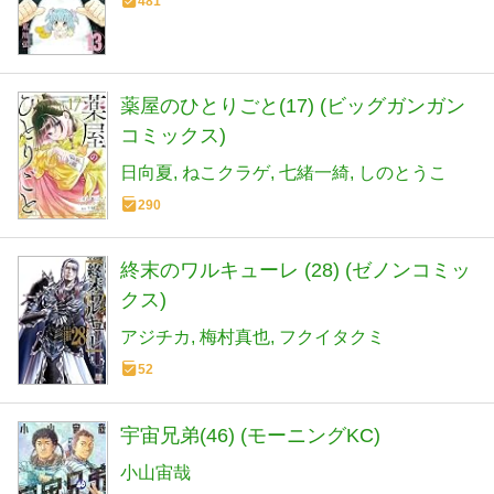
481
薬屋のひとりごと(17) (ビッグガンガン
コミックス)
日向夏
ねこクラゲ
七緒一綺
しのとうこ
290
終末のワルキューレ (28) (ゼノンコミッ
クス)
アジチカ
梅村真也
フクイタクミ
52
宇宙兄弟(46) (モーニングKC)
小山宙哉