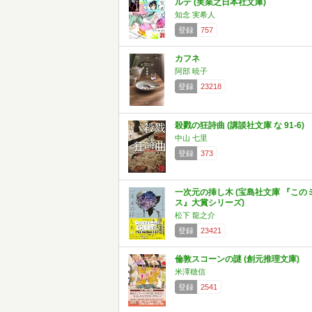
ルテ (実業之日本社文庫)
知念 実希人
登録
757
カフネ
阿部 暁子
登録
23218
殺戮の狂詩曲 (講談社文庫 な 91-6)
中山 七里
登録
373
一次元の挿し木 (宝島社文庫 『この
ス』大賞シリーズ)
松下 龍之介
登録
23421
倫敦スコーンの謎 (創元推理文庫)
米澤穂信
登録
2541