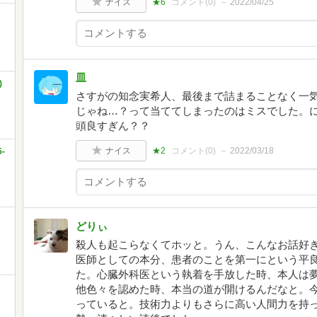
ナイス
★6
コメント(
0
)
2022/04/25
皿
)
さすがの知念実希人、最後まで詰まることなく一
じゃね…？って当ててしまったのはミスでした。
頭良すぎん？？
ナイス
★2
コメント(
0
)
2022/03/18
-
どりぃ
殺人も起こらなくてホッと。うん、こんなお話好
医師としての本分、患者のことを第一にという平
た。心臓外科医という執着を手放した時、本人は
他色々を認めた時、本当の道が開けるんだなと。
っていると。技術力よりもさらに高い人間力を持