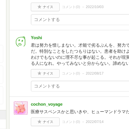
ナイス
コメント(
0
)
2022/10/03
Yoshi
君は努力を惜しまない。才能で劣るぶんを、努力
だ。特別なことをしたつもりはない。患者を助け
わけでもないのに理不尽な事が起こる。それが現
る人になれ。やってみないと分からない。諦めな
ナイス
コメント(
0
)
2022/08/17
cochon_voyage
医療サスペンスかと思いきや、ヒューマンドラマ
ナイス
コメント(
0
)
2022/07/14