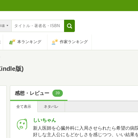
n和書
は
本ランキング
作家ランキング
）
dle版)
感想・レビュー
39
全て表示
ネタバレ
しいちゃん
新人医師を心臓外科に入局させられたら希望の病院
好しな主人公にもどかしさを感じつつ、いい結果