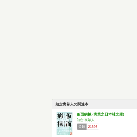
知念実希人の関連本
仮面病棟 (実業之日本社文庫)
知念 実希人
登録
21696