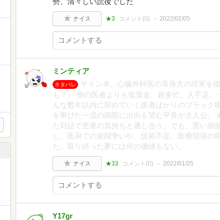
勢、清々しい読後でした
ナイス
★3
コメント(
0
)
2022/02/05
ミンティア
サイン本。心臓外科医の等身大の現実を
ネタバレ
も？） 他の医者よりも低賃金。超多忙。人不足。
んな数年以内に辞めていく医者ばかりのブラック
を帯びた一流の病院に出向を望む平良が主人公。 
た対話で患者の気持ちと通じ合う。でも、悪い側
し、医局での派閥争いや、技術不足。医療現場の
た。取り繕った夢には何の価値もない。
ナイス
★33
コメント(
0
)
2022/01/25
Y17gr