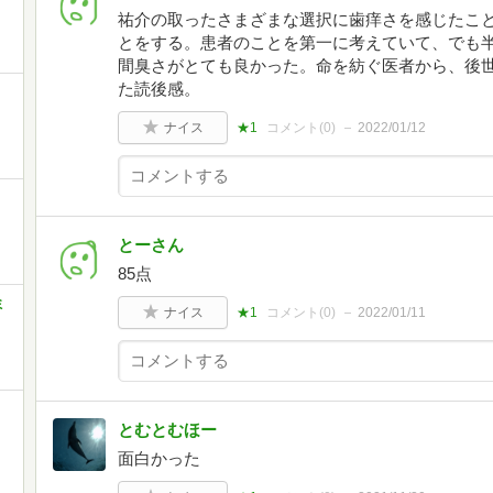
祐介の取ったさまざまな選択に歯痒さを感じたこ
とをする。患者のことを第一に考えていて、でも
間臭さがとても良かった。命を紡ぐ医者から、後
た読後感。
ナイス
★1
コメント(
0
)
2022/01/12
とーさん
85点
ミ
ナイス
★1
コメント(
0
)
2022/01/11
とむとむほー
面白かった