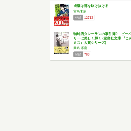
成瀬は都を駆け抜ける
宮島未奈
登録
12713
珈琲店タレーランの事件簿9 ピー
リーは美しく輝く (宝島社文庫 『こ
ミス』大賞シリーズ)
岡崎 琢磨
登録
788