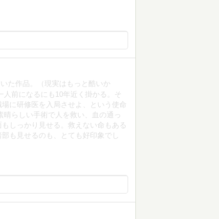
描いた作品。（現実はもっと酷いか
一人前になるにも10年近く掛かる。そ
職場に研修医を入局させよ、という使命
素晴らしい手術で人を救い、血の通っ
面もしっかり見せる。救えない命もある
暗部も見せるのも、とても好印象でし