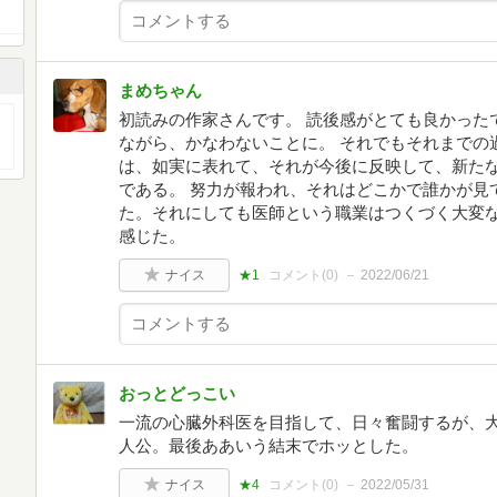
まめちゃん
初読みの作家さんです。 読後感がとても良かった
ながら、かなわないことに。 それでもそれまでの
は、如実に表れて、それが今後に反映して、新た
である。 努力が報われ、それはどこかで誰かが見
た。それにしても医師という職業はつくづく大変
感じた。
ナイス
★1
コメント(
0
)
2022/06/21
おっとどっこい
一流の心臓外科医を目指して、日々奮闘するが、
人公。最後ああいう結末でホッとした。
ナイス
★4
コメント(
0
)
2022/05/31