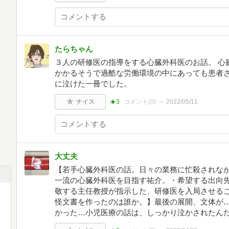
たらちゃん
３人の研修医の指導をする心臓外科医のお話。 心
かかるそうで過酷な労働環境の中にあっても患者さ
に泣けた一冊でした。
ナイス
★3
コメント(
0
)
2022/05/11
大丈夫
【若手心臓外科医の話。日々の業務に忙殺されな
一流の心臓外科医を目指す祐介。・希望する出向
敬する主任教授が指示した、研修医を入局させる
怪文書を作ったのは誰か。】最後の展開、文体が
かった…小児医療の話は、しっかり泣かされたん