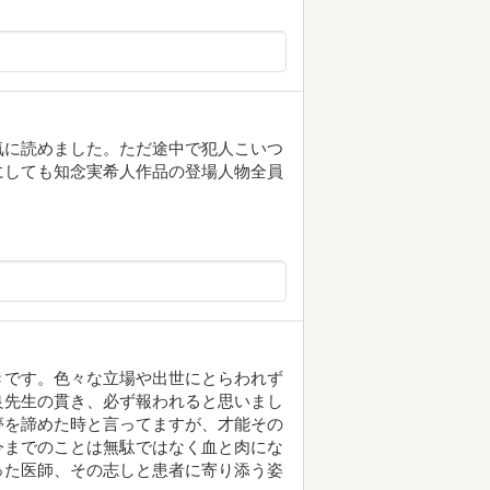
気に読めました。ただ途中で犯人こいつ
にしても知念実希人作品の登場人物全員
きです。色々な立場や出世にとらわれず
良先生の貫き、必ず報われると思いまし
夢を諦めた時と言ってますが、才能その
今までのことは無駄ではなく血と肉にな
った医師、その志しと患者に寄り添う姿