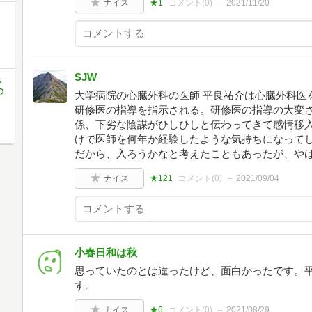
ナイス
★1
コメント(
0
)
2021/11/20
SJW
ベ
の
大学病院の心臓外科の医師 平良祐介は心臓外科医
研修医の指導を指示される。研修医の指導の大変
係、下劣な陰謀がひしひしと伝わってきて感情移
けで医師を何年か経験したような気持ちになって
だから、入ろうかなと考えたこともあったが、や
ナイス
★121
コメント(
0
)
2021/09/04
小春日和は秋
思っていたのとは違ったけど、面白かったです。
す。
ナイス
★6
コメント(
0
)
2021/08/29