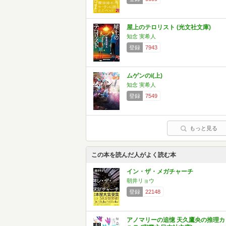
屋上のテロリスト (光文社文庫)
知念 実希人
登録
7943
ムゲンのi(上)
知念 実希人
登録
7549
もっと見る
この本を読んだ人がよく読む本
イン・ザ・メガチャーチ
朝井リョウ
登録
22148
アノマリーの追憶 天久鷹央の推理カ