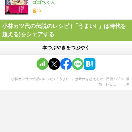
た ２ (ベリーズファンタジーコミック
ゴゴちゃん
ス)
13
小林カツ代の伝説のレシピ (「うまい! 」は時代を
超える)をシェアする
本つぶやきをつぶやく
小林カツ代の伝説のレシピ (「うまい! 」は時代を超える)
の
評価
83
％
感
想・レビュー
5
件