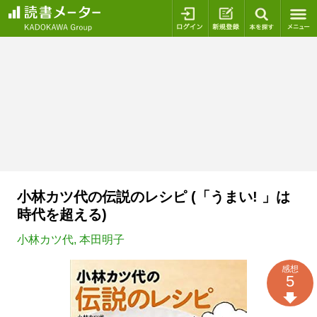
ログイン
新規登録
本を探
小林カツ代の伝説のレシピ (「うまい! 」は
時代を超える)
小林カツ代
,
本田明子
感想
5