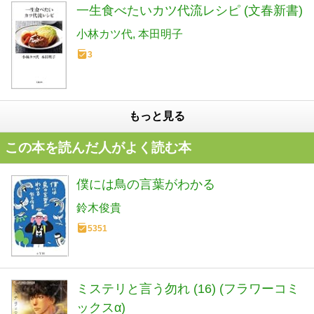
一生食べたいカツ代流レシピ (文春新書)
小林カツ代
本田明子
3
もっと見る
この本を読んだ人がよく読む本
僕には鳥の言葉がわかる
鈴木俊貴
5351
ミステリと言う勿れ (16) (フラワーコミ
ックスα)