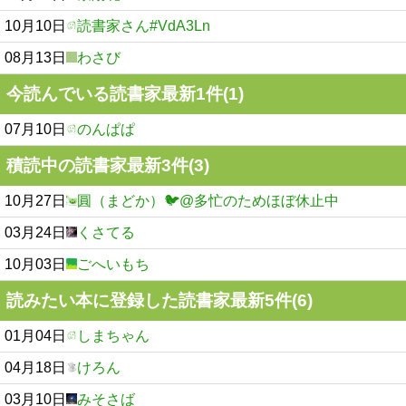
10月10日
読書家さん#VdA3Ln
08月13日
わさび
今読んでいる読書家最新1件(1)
07月10日
のんぱぱ
積読中の読書家最新3件(3)
10月27日
圓（まどか）🐦@多忙のためほぼ休止中
03月24日
くさてる
10月03日
ごへいもち
読みたい本に登録した読書家最新5件(6)
01月04日
しまちゃん
04月18日
けろん
03月10日
みそさば