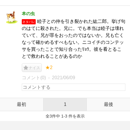
本の虫
睦子との仲を引き裂かれた紘二郎。挙げ句
ネタバレ
のはてに殺された。兄に。でも本当は睦子は壊れ
ていて、兄が罪をおったのではないか。兄も亡く
なって確かめるすべもない。ニコイチのコンテッ
サを買ったことで知り合ったﾘｮｳ。彼を看とるこ
とで救われることがあるのか
★2
ナイス
コメント(0)
2021/06/09
最初
1
最後
全3件中 1-3 件を表示