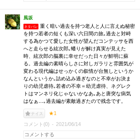
風坂
重く暗い過去を持つ老人と人に言えぬ秘密
ネタバレ
を持つ若者の短くも深い六日間の旅｡過去と対峙
する為かつて愛した女性が望んだコンテッサを西
へと走らせる絃次郎｡蟠りが解け真実が見えた
時、絃次郎の脳裏に幸せだった日々が鮮明に蘇
る。過去編の素晴らしさに対しガラリと雰囲気が
変わる現代編はせっかくの叙情が台無しというか
なんというか｡詰め込み過ぎなのと不幸がお決ま
りの幼児虐待｡若者の不幸＝幼児虐待、ネグレク
トはマンネリ化じゃないかなあ｡あと唐突な病気
はなぁ…｡過去編が素敵過ぎたので残念です。
★1
ナイス
コメント(0)
2021/06/14