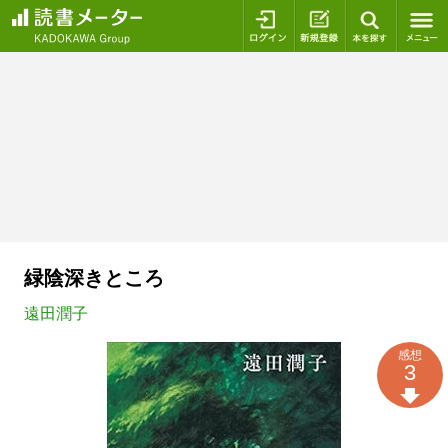
ログイン
新規登録
本を探
緑陰深きところ
遠田潤子
感想
3