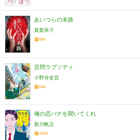
あいつらの末路
真梨幸子
668
言問ラプソディ
小野寺史宜
544
俺の恋バナを聞いてくれ
新川帆立
1050