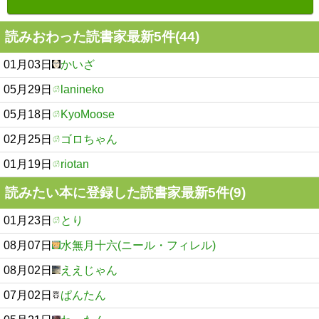
読みおわった読書家最新5件(44)
01月03日
かいざ
05月29日
lanineko
05月18日
KyoMoose
02月25日
ゴロちゃん
01月19日
riotan
読みたい本に登録した読書家最新5件(9)
01月23日
とり
08月07日
水無月十六(ニール・フィレル)
08月02日
ええじゃん
07月02日
ぱんたん