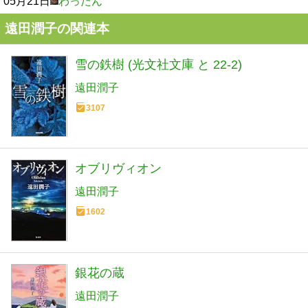
05月21日
わったん
遠田潤子の関連本
雪の鉄樹 (光文社文庫 と 22-2)
遠田潤子
3107
オブリヴィオン
遠田潤子
1602
銀花の蔵
遠田潤子