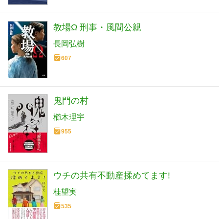
教場Ω 刑事・風間公親
長岡弘樹
607
鬼門の村
櫛木理宇
955
ウチの共有不動産揉めてます!
桂望実
535