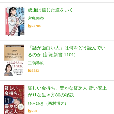
成瀬は信じた道をいく
宮島未奈
24785
「話が面白い人」は何をどう読んでい
るのか (新潮新書 1101)
三宅香帆
3283
貧しい金持ち、豊かな貧乏人 賢い安上
がりな生き方80の秘訣
ひろゆき（西村博之）
205