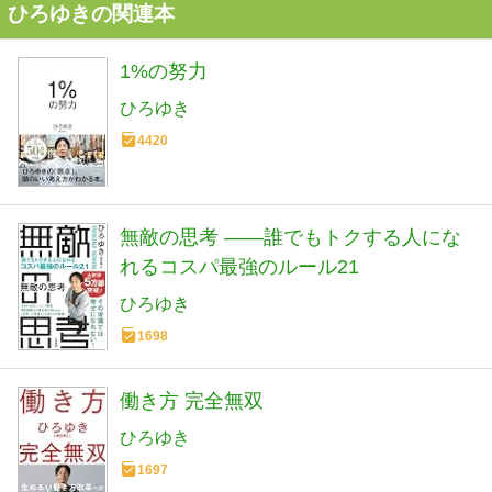
ひろゆきの関連本
1%の努力
ひろゆき
4420
無敵の思考 ――誰でもトクする人にな
れるコスパ最強のルール21
ひろゆき
1698
働き方 完全無双
ひろゆき
1697