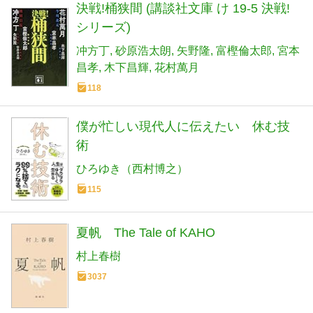
決戦!桶狭間 (講談社文庫 け 19-5 決戦!
シリーズ)
冲方丁
砂原浩太朗
矢野隆
富樫倫太郎
宮本
昌孝
木下昌輝
花村萬月
118
僕が忙しい現代人に伝えたい 休む技
術
ひろゆき（西村博之）
115
夏帆 The Tale of KAHO
村上春樹
3037