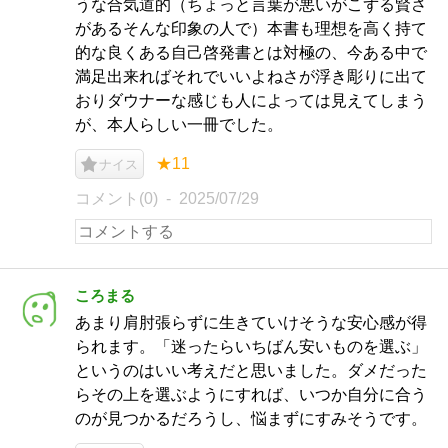
うな合気道的（ちょっと言葉が悪いがこずる賢さ
があるそんな印象の人で）本書も理想を高く持て
的な良くある自己啓発書とは対極の、今ある中で
満足出来ればそれでいいよねさが浮き彫りに出て
おりダウナーな感じも人によっては見えてしまう
が、本人らしい一冊でした。
★11
ナイス
コメント(0)
2025/07/29
ころまる
あまり肩肘張らずに生きていけそうな安心感が得
られます。「迷ったらいちばん安いものを選ぶ」
というのはいい考えだと思いました。ダメだった
らその上を選ぶようにすれば、いつか自分に合う
のが見つかるだろうし、悩まずにすみそうです。