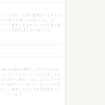
メインの回。 今回の階層はクエストの
のやり取りが多いのが良かった。 ま
ミステリ要素も含まれているのが個人的
ャラとの戦闘も楽しめて良かった。
八番10分無料を解禁してそのまま読み
あらへんようなチートっぷりを手に入れ
、次の巻から面白いとはいえエルフのキ
ノまで並列してしまいそうなんだけどな
配だよ。身体じゃなくて執筆難易度とし
。…でいつまで