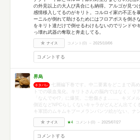
の外見以上の大人び具合にも納得。アルゴが見つ
感情移入してるのがキリト。コルロイ家の不正を
ーニルが倒れて助けるためにはフロアボスを倒さ
をキリト達だけで倒せるわけもないのでリンドや
っ壊れ武器の奪取と奔走してる。
ナイス
コメント(
0
)
2025/10/06
界烏
七層編下巻です。中二要素をどこまで高
ネタバレ
トでの吸血鬼化。キリトさんの脳内ではなく、リ
「なんでや!?」に爆笑。ご愁傷さま……。キズメ
側近などNPCらしくないキャラがどんどん出てく
キ軍団のムキムキブーメランパンツ絵がない、ナ
ナイス
★4
コメント(
0
)
2025/07/27