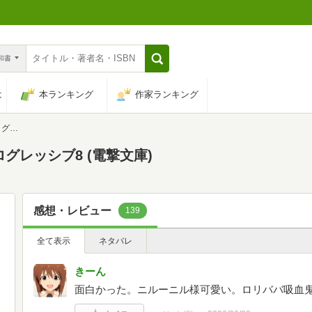
n和書
は
本ランキング
作家ランキング
文庫)
グレッシブ8 (電撃文庫)
感想・レビュー
139
全て表示
ネタバレ
きーん
面白かった。ニルーニル様可愛い。ロリババ吸血