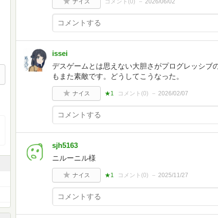
ナイス
コメント(
0
)
2026/06/02
issei
デスゲームとは思えない大胆さがプログレッシブの
もまた素敵です。どうしてこうなった。
ナイス
★1
コメント(
0
)
2026/02/07
sjh5163
ニルーニル様
ナイス
★1
コメント(
0
)
2025/11/27