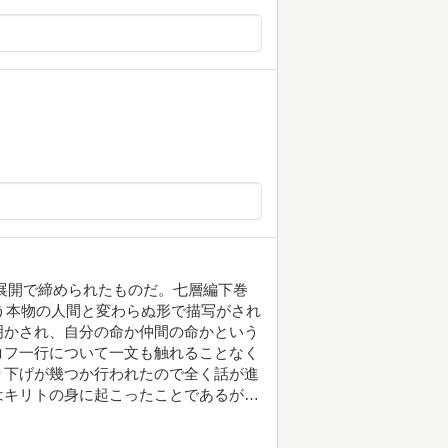
展開で締められたものだ。七層編下巻
う本物の人間と変わらぬ形で描写がされ
明かされ、自分の命か仲間の命かという
コフ一行について一文も触れることなく
り下げが幾つか行われたので全く話が進
はキリトの身に起こったことであるが…