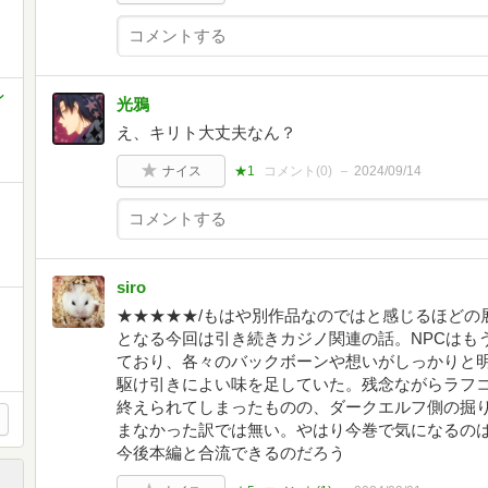
ン
光鴉
え、キリト大丈夫なん？
ナイス
★1
コメント(
0
)
2024/09/14
siro
★★★★★/もはや別作品なのではと感じるほどの
となる今回は引き続きカジノ関連の話。NPCはも
ており、各々のバックボーンや想いがしっかりと
駆け引きによい味を足していた。残念ながらラフ
終えられてしまったものの、ダークエルフ側の掘
まなかった訳では無い。やはり今巻で気になるの
今後本編と合流できるのだろう