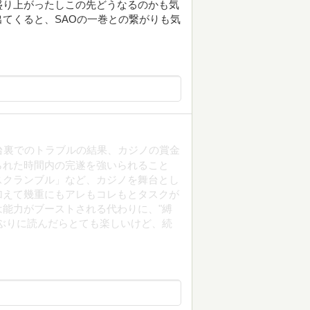
盛り上がったしこの先どうなるのかも気
てくると、SAOの一巻との繋がりも気
台裏でのトラブルの結果、カジノの賞金
られた時間内の完遂を強いられること
スクランブル」など、カジノを舞台とし
加えて幾重にもアレもコレもとタスクが
能力がブーストされる代わりに、"縛
ぶりに読んだらとても楽しいけど、続