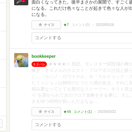
面白くなってきた。後半まさかの展開で、すごく
になる。これだけ色々なことが起きて色々な人が出
になる。
ナイス
★7
コメント(
0
)
2025/05/18
bookkeeper
★★★★☆ 初読。モンスター闘技場の舞
ネタバレ
稼ぎ・キズメルのクエスト・フロアボス討伐と限
に。「カジノ・ロワイヤル」や「マルドゥック・
たミッションは独特のヒリヒリ感がある。それに
積み重なってとても贅沢なストーリー。キリト君は
り"を課せられて次のフロア攻略をする事に。久し
きを待つ時間が長いんだよなぁ…。
ナイス
★48
コメント(
1
)
2025/03/22