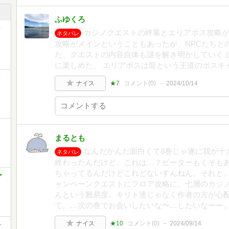
ふゆくろ
ク
カジノクエストの終幕とエリアボス攻略が
ネタバレ
攻略がメインということもあったが、NPCたちと
た、クエストの内容自体も謎を解き明かしていく
に楽しめた。 エリアボスは龍という王道のボスキ
ク
ナイス
★7
コメント(
0
)
2024/10/14
リ
まるとも
なんだかんだ面白くて8巻じゃ遂に我が十
ネタバレ
終わったんだけど、これは…？ビーターもくそも
ちゃってるんだけどこれどないすんねん。それと
ア
ャンペーンクエストにフロア攻略に、七層のカジ
んという難易度。キリト達じゃなく作者の方が心
て。…次の巻でお会いしたいな〜…したいなーー
ナイス
★10
コメント(
0
)
2024/09/14
ァ