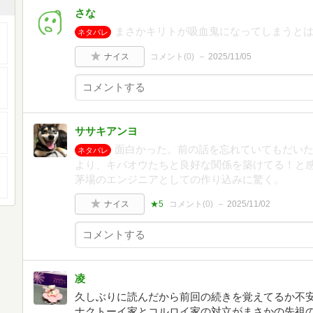
さな
まさかキリトが吸血鬼になってしまうと
ネタバレ
ナイス
コメント(
0
)
2025/11/05
ササキアンヨ
面白かった。前の話を忘れていてもだい
ネタバレ
より、キバオウたちと良好な関係を築けてる！と
茅場のエンジニアとしての作り込みに驚く。
ナイス
★5
コメント(
0
)
2025/11/02
凌
久しぶりに読んだから前回の続きを覚えてるか不
ナクトーイ家とコルロイ家の対立がまさかの先祖