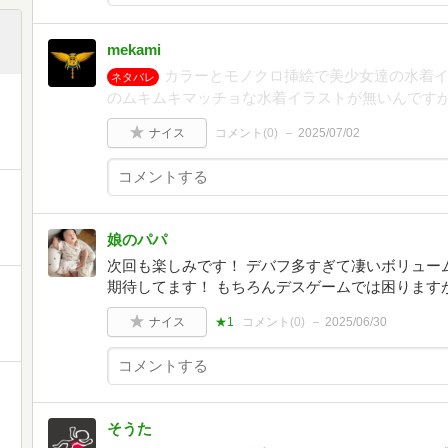
mekami
カラーとモノクロ挿絵で美少女達の水着
ネタバレ
のムキムキマッチョな水着イラストが無いんです
ナイス
コメント(
0
)
2025/07/02
娘のパパ
次回も楽しみです！ デバフ多すぎて凄いボリュー
期待してます！ もちろんデスゲームでは困りますが
ナイス
★1
コメント(
0
)
2025/06/30
そうた