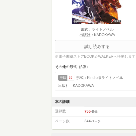
形式：ライトノベル
出版社：KADOKAWA
試し読みする
※電子書籍ストアBOOK☆WALKERへ移動します
その他の形式（β版）
形式：Kindle版ライトノベル
登録
35
出版社：KADOKAWA
本の詳細
登録数
755
登録
ページ数
344
ページ