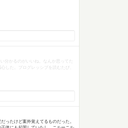
は
たい分かるのがいいね。なんか思ってた
感心した。プログレッシブを読むたび、
安だったけど案外覚えてるものだった。
の正体にも起因していたし、ニルーニル