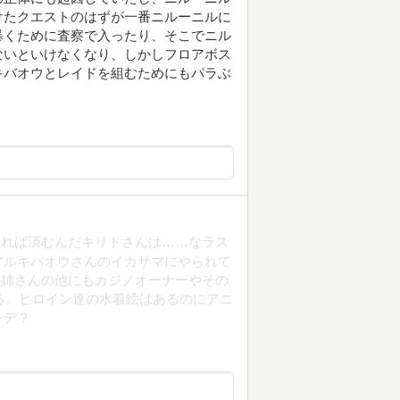
けたクエストのはずが一番ニルーニルに
暴くために査察で入ったり、そこでニル
ないといけなくなり、しかしフロアボス
キバオウとレイドを組むためにもパラぶ
めれば済むんだキリトさんは……なラス
アルキバオウさんのイカサマにやられて
ル姉さんの他にもカジノオーナーやその
る。ヒロイン達の水着絵はあるのにアニ
ンデ？