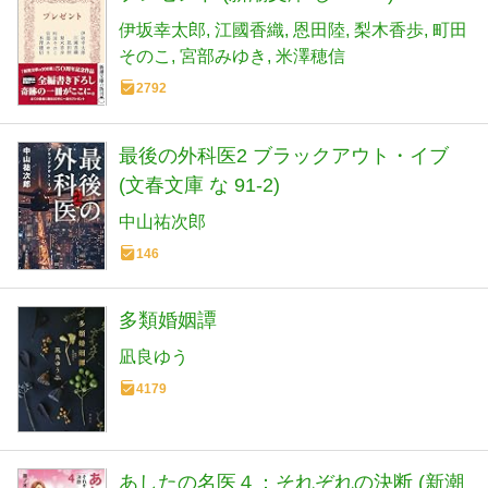
伊坂幸太郎
江國香織
恩田陸
梨木香歩
町田
そのこ
宮部みゆき
米澤穂信
2792
最後の外科医2 ブラックアウト・イブ
(文春文庫 な 91-2)
中山祐次郎
146
多類婚姻譚
凪良ゆう
4179
あしたの名医４：それぞれの決断 (新潮