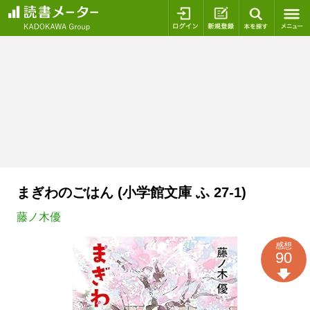
ログイン
新規登録
本を探
まぎわのごはん (小学館文庫 ふ 27-1)
藤ノ木優
感想
90