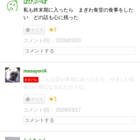
ぱぴぷぺぽ
私も終末期に入ったら まぎわ食堂の食事をした
い どの話も心に残った
★2
ナイス
コメント(0)
2026/03/20
masayoriA
こんな店が本当にあったなら、やさしい社
ネタバレ
会の一助になるんだろうな。
★5
ナイス
コメント(0)
2026/03/17