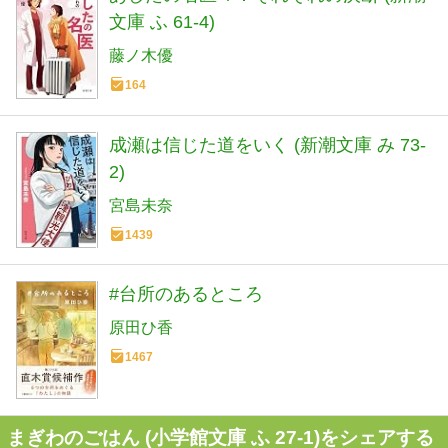
文庫 ふ 61-4)
藤ノ木優
164
成瀬は信じた道をいく (新潮文庫 み 73-
2)
宮島未奈
1439
#台所のあるところ
原田ひ香
1467
まぎわのごはん (小学館文庫 ふ 27-1)をシェアする