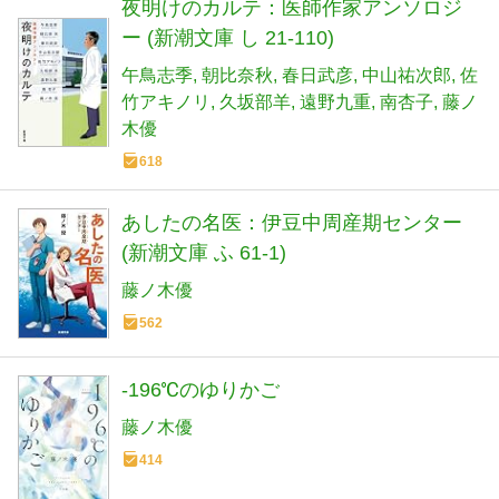
夜明けのカルテ：医師作家アンソロジ
ー (新潮文庫 し 21-110)
午鳥志季
朝比奈秋
春日武彦
中山祐次郎
佐
竹アキノリ
久坂部羊
遠野九重
南杏子
藤ノ
木優
618
あしたの名医：伊豆中周産期センター
(新潮文庫 ふ 61-1)
藤ノ木優
562
-196℃のゆりかご
藤ノ木優
414