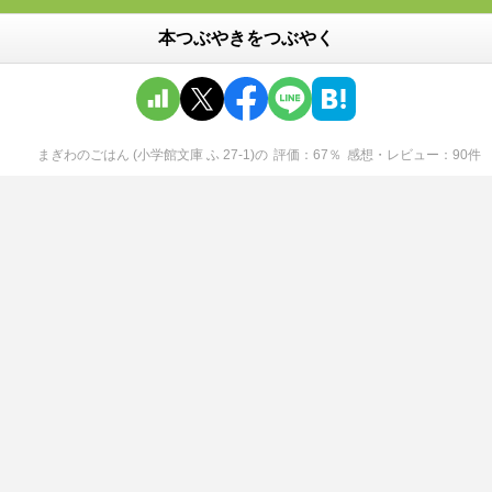
本つぶやきをつぶやく
まぎわのごはん (小学館文庫 ふ 27-1)
の
評価
67
％
感想・レビュー
90
件