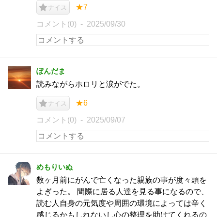
★7
ナイス
コメント(0)
2025/09/30
ぽんだま
読みながらホロリと涙がでた。
★6
ナイス
コメント(0)
2025/09/07
めもりいぬ
数ヶ月前にがんで亡くなった親族の事が度々頭を
よぎった。 間際に居る人達を見る事になるので、
読む人自身の元気度や周囲の環境によっては辛く
感じるかもしれないし心の整理を助けてくれるの