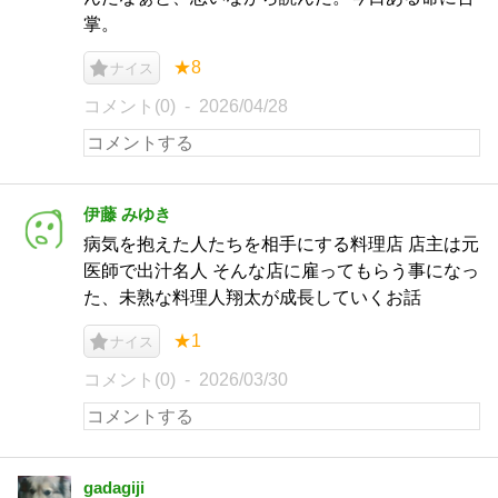
掌。
★8
ナイス
コメント(0)
2026/04/28
伊藤 みゆき
病気を抱えた人たちを相手にする料理店 店主は元
医師で出汁名人 そんな店に雇ってもらう事になっ
た、未熟な料理人翔太が成長していくお話
★1
ナイス
コメント(0)
2026/03/30
gadagiji