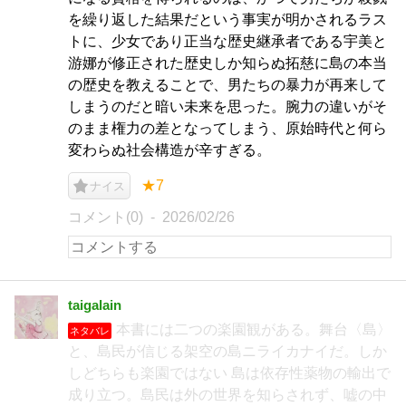
を繰り返した結果だという事実が明かされるラス
トに、少女であり正当な歴史継承者である宇美と
游娜が修正された歴史しか知らぬ拓慈に島の本当
の歴史を教えることで、男たちの暴力が再来して
しまうのだと暗い未来を思った。腕力の違いがそ
のまま権力の差となってしまう、原始時代と何ら
変わらぬ社会構造が辛すぎる。
★7
ナイス
コメント(0)
2026/02/26
taigalain
本書には二つの楽園観がある。舞台〈島〉
ネタバレ
と、島民が信じる架空の島ニライカナイだ。しか
しどちらも楽園ではない 島は依存性薬物の輸出で
成り立つ。島民は外の世界を知らされず、嘘の中