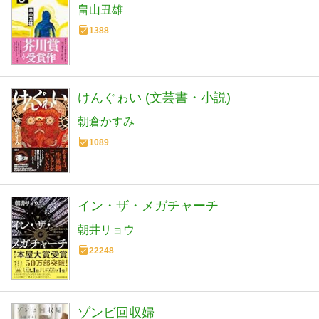
畠山丑雄
1388
けんぐゎい (文芸書・小説)
朝倉かすみ
1089
イン・ザ・メガチャーチ
朝井リョウ
22248
ゾンビ回収婦