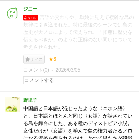
ジニー
言語の交わりや、単純に見えて複雑な島の
ネタバレ
規律に引き込まれた。特に最後のシーンでは島の
歴史が大ノロによって伝えられ、「拓慈に歴史を
伝えるべきか」のような正解のない問いについて
考えさせられた。
★6
ナイス
コメント(0)
2026/03/05
野里子
中国語と日本語が混じったような〈ニホン語〉
と、日本語とほとんど同じ〈女語〉が話されてい
る島を舞台にした、ある種のディストピア小説。
女性だけが〈女語〉を学んで島の権力者たるノロ
になる資格を得られるのは、かつて男たちが殺戮