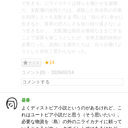
で生きる。ニライカナイは彼らを働かせる虚構
だ。支配層の女性たちは、虐殺した先住民の宗教
を利用し人々を支配する 問いは「知らずに幸せに
生きるか、世界の恐ろしさを知り繰り返さないよ
う生きるか」。支配層は島民を無垢なままにする
ことで楽園を築こうとしたが、全体主義的統制が
必要だった。皮肉にも彼女たちは、自らが避けよ
うとした存在と変わらなかった。
★14
ナイス
コメント(0)
2026/02/14
昼香
よくディストピア小説というのがあるけれど、こ
れはユートピア小説だと思う（そう思いたい）。
必要な物資を〈島〉の外のニライカナイに頼って