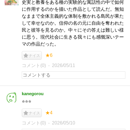
史実と教養をある種の実験的な寓話性の中で如何
に作用するのかを描いた作品として読んだ。無知
なままで全体主義的な体制を敷かれる島民が果た
して幸せなのか。信仰の名の元に自由を奪われた
民と彼等を見るのか。中々にその答えは難しい様
に思う。現代社会に生きる我々にも感慨深いテー
マの作品だった。
★6
ナイス
コメント(0)
2026/05/11
kanegorou
⭐️⭐️⭐️
★4
ナイス
コメント(0)
2026/05/10