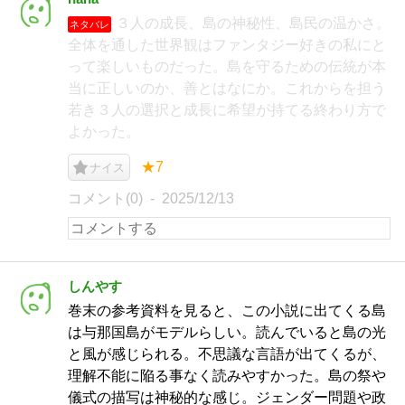
３人の成長、島の神秘性、島民の温かさ。
ネタバレ
全体を通した世界観はファンタジー好きの私にと
って楽しいものだった。島を守るための伝統が本
当に正しいのか、善とはなにか。これからを担う
若き３人の選択と成長に希望が持てる終わり方で
よかった。
★7
ナイス
コメント(0)
2025/12/13
しんやす
巻末の参考資料を見ると、この小説に出てくる島
は与那国島がモデルらしい。読んでいると島の光
と風が感じられる。不思議な言語が出てくるが、
理解不能に陥る事なく読みやすかった。島の祭や
儀式の描写は神秘的な感じ。ジェンダー問題や政