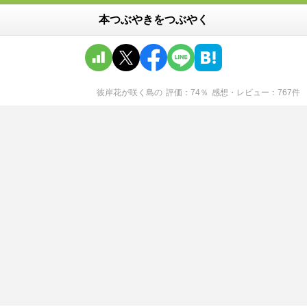
本つぶやきをつぶやく
彼岸花が咲く島
の
評価
74
％
感想・レビュー
767
件