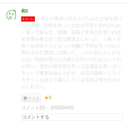
和3
＜島＞の海岸に打ち上げられた少女を見つ
ネタバレ
けた游娜。記憶を失った少女は宇実と名付けられ
＜島＞で暮らす。游娜、拓慈と宇実がお互いの話
す言葉を教え合う姿は微笑ましかった。＜島＞を
取り仕切るノロとなった游娜と宇実が大ノロから
聞かされた歴史には驚いた。ノロが女たちしかな
れない理由が男たちの愚かな行いのためというの
が辛い。歴史や彼岸花を売って必需品を買ってい
るという事実を知らされず、伝説の楽園＜ニライ
カナイ＞を信じて暮らしている住民は幸せなのか
もしれない。
★9
ナイス
コメント(0)
2026/04/26