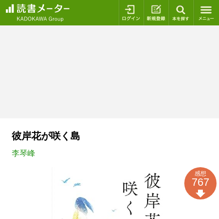
ログイン
新規登録
本を探
彼岸花が咲く島
李琴峰
感想
767