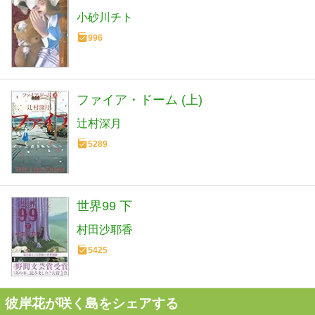
小砂川チト
996
ファイア・ドーム (上)
辻村深月
5289
世界99 下
村田沙耶香
5425
彼岸花が咲く島をシェアする