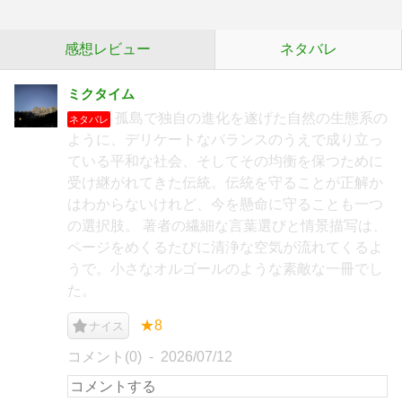
感想レビュー
ネタバレ
ミクタイム
孤島で独自の進化を遂げた自然の生態系の
ネタバレ
ように、デリケートなバランスのうえで成り立っ
ている平和な社会、そしてその均衡を保つために
受け継がれてきた伝統。伝統を守ることが正解か
はわからないけれど、今を懸命に守ることも一つ
の選択肢。 著者の繊細な言葉選びと情景描写は、
ページをめくるたびに清浄な空気が流れてくるよ
うで。小さなオルゴールのような素敵な一冊でし
た。
★8
ナイス
コメント(0)
2026/07/12