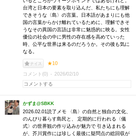
いるところがウィークポイントではあるけれど。
台湾と日本の要素を取り込んだ、私たちにも理解
できそうな〈島〉の言葉。日本語があまりにも他
国の言葉からかけ離れているために、理解できそ
うなその異国の言語は非常に魅惑的に映る。女性
優位の社会の中に男性の存在感を高めていった
時、公平な世界は来るのだろうか。その後も気に
なる。
★10
ナイス
コメント(0)
2026/02/10
かずま@SBKK
2026.02.01読了メモ 〈島〉の自然と独自の文化、
のんびり暮らす島民と、 定期的に行われる〈儀
式〉の世界観の作り込みが魅力で 引き込まれる
が、芥川賞作には珍しく最後に疑問点の総回収が