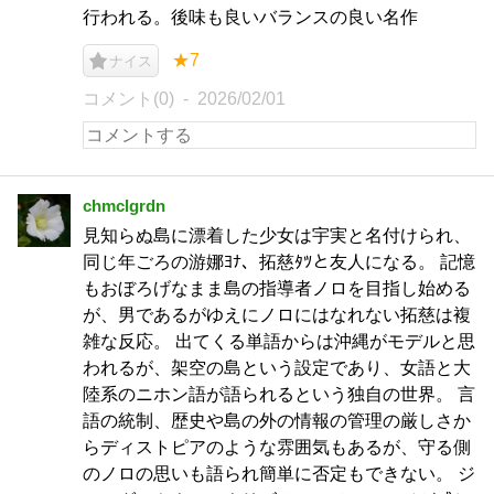
行われる。後味も良いバランスの良い名作
★7
ナイス
コメント(0)
2026/02/01
chmclgrdn
見知らぬ島に漂着した少女は宇実と名付けられ、
同じ年ごろの游娜ﾖﾅ、拓慈ﾀﾂと友人になる。 記憶
もおぼろげなまま島の指導者ノロを目指し始める
が、男であるがゆえにノロにはなれない拓慈は複
雑な反応。 出てくる単語からは沖縄がモデルと思
われるが、架空の島という設定であり、女語と大
陸系のニホン語が語られるという独自の世界。 言
語の統制、歴史や島の外の情報の管理の厳しさか
らディストピアのような雰囲気もあるが、守る側
のノロの思いも語られ簡単に否定もできない。 ジ