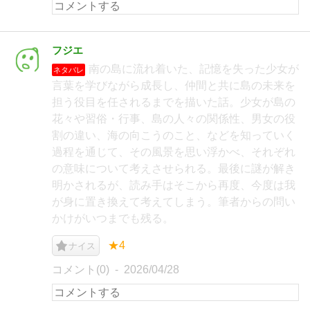
フジエ
南の島に流れ着いた、記憶を失った少女が
ネタバレ
言葉を学びながら成長し、仲間と共に島の未来を
担う役目を任されるまでを描いた話。少女が島の
花々や習俗・行事、島の人々の関係性、男女の役
割の違い、海の向こうのこと、などを知っていく
過程を通じて、その風景を思い浮かべ、それぞれ
の意味について考えさせられる。最後に謎が解き
明かされるが、読み手はそこから再度、今度は我
が身に置き換えて考えてしまう。筆者からの問い
かけがいつまでも残る。
★4
ナイス
コメント(0)
2026/04/28