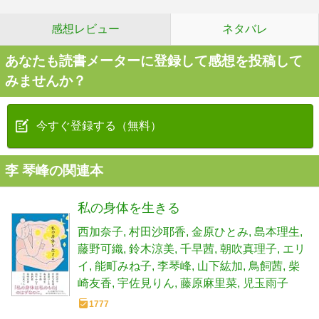
感想レビュー
ネタバレ
あなたも読書メーターに登録して感想を投稿して
みませんか？
今すぐ登録する（無料）
李 琴峰の関連本
私の身体を生きる
西加奈子
村田沙耶香
金原ひとみ
島本理生
藤野可織
鈴木涼美
千早茜
朝吹真理子
エリ
イ
能町みね子
李琴峰
山下紘加
鳥飼茜
柴
崎友香
宇佐見りん
藤原麻里菜
児玉雨子
1777