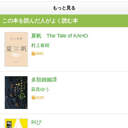
もっと見る
この本を読んだ人がよく読む本
夏帆 The Tale of KAHO
村上春樹
3061
多類婚姻譚
凪良ゆう
4229
叫び