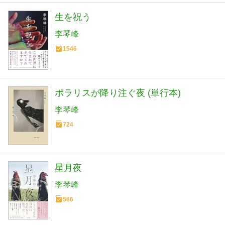
生を祝う
李琴峰
1546
ポラリスが降り注ぐ夜 (単行本)
李琴峰
724
星月夜
李琴峰
566