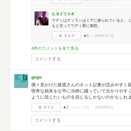
ヒヨドリスキ
ウディはディランはミアに操られていると。
もと言ってウディ更に激怒。
ナイス
★1
04/06 01:25
4件のコメントを全て見る
gogo
偶々見かけた猿渡さんのネット記事が読みやすく面
怪奇な顛末を公平に冷静に綴っていて分かりやすく
ように信じたいものを信じるしかないのかもしれ
ナイス
★2
コメント(
0
)
2025/03/11