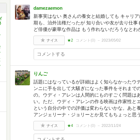
damezaemon
新事実はない 奥さんの養女と結婚しても キャリアに
イ
期も、治外法権だったが 知り合いや友が去り仕事
秘
ど俳優が豪華な作品は もう作れないだろうなとわ
,
ナイス
★2
コメント(
0
)
2023/05/02
セ
,
直
,
りんご
話題にはなっているが詳細はよく知らなかったウ
ンニに手を出して大騒ぎになった事件をそれまで
の。ウディ・アレンは人間的にものすごく問題は
い。ただ、ウディ・アレンの作る映画は作家性と
という自分の中での評価は変わらないかな。あと
アンジェリーナ・ジョリーとか見てもちょっと思
ナイス
★4
コメント(
0
)
2022/11/24