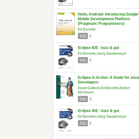
Hello, Android: Introducing Google
Mobile Development Platform
(Pragmatic Programmers)
Ed Burnette
登録
0
Eclipse IDE - kurz & gut
Ed Burnette,Joerg Staudemeyer
登録
0
Eclipse in Action: A Guide for Java
Developers
David Gallardo,Ed Burnette,Robert
McGovern
登録
0
Eclipse IDE - kurz & gut
Ed Burnette,Joerg Staudemeyer
登録
0