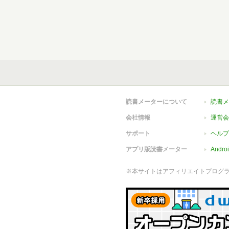
読書メーターについて
読書メ
会社情報
運営会
サポート
ヘルプ
アプリ版読書メーター
Andr
※本サイトはアフィリエイトプログ