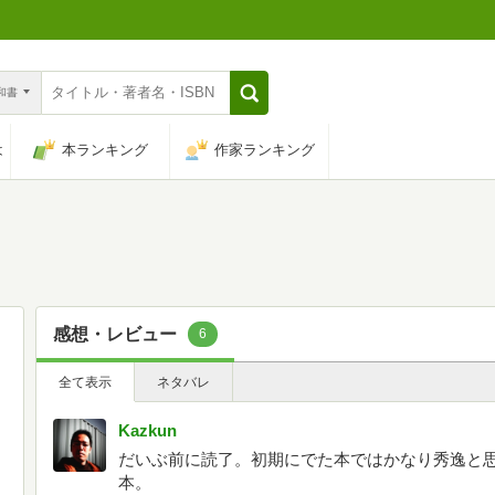
n和書
は
本ランキング
作家ランキング
感想・レビュー
6
全て表示
ネタバレ
Kazkun
だいぶ前に読了。初期にでた本ではかなり秀逸と
本。