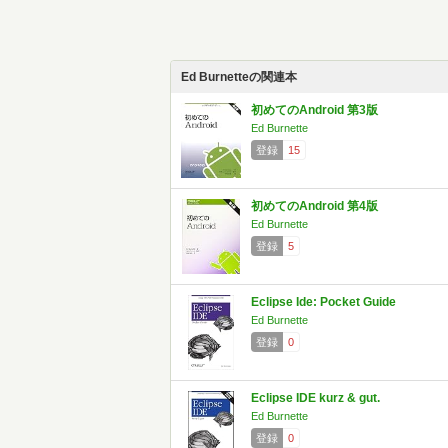
Ed Burnetteの関連本
初めてのAndroid 第3版
Ed Burnette
登録
15
初めてのAndroid 第4版
Ed Burnette
登録
5
Eclipse Ide: Pocket Guide
Ed Burnette
登録
0
Eclipse IDE kurz & gut.
Ed Burnette
登録
0