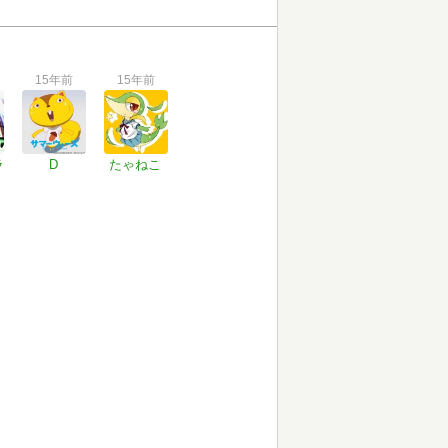
15年前
15年前
ラ
D
たゃねこ