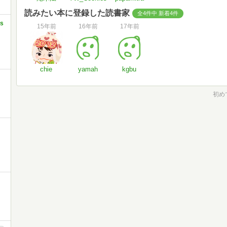
読みたい本に登録した読書家
全4件中 新着4件
's
15年前
16年前
17年前
chie
yamah
kgbu
初めて