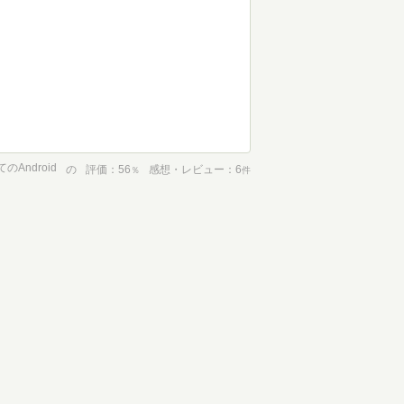
のAndroid
の
評価
56
感想・レビュー
6
％
件