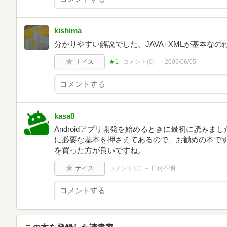
kishima
分かりやすい解説でした。JAVA+XMLが基本なの
ナイス
★1
コメント(
0
)
2009/06/05
kasa0
Androidアプリ開発を始めるときに最初に読みました
に必要な基本を押さえてあるので、お勧めの本です
を買った方が良いですね。
ナイス
コメント(
0
)
日付不明