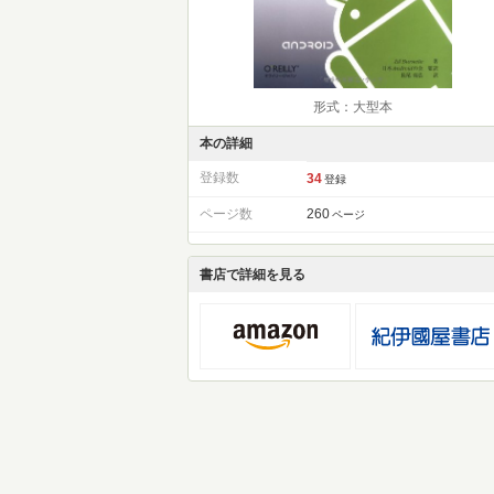
形式：大型本
本の詳細
登録数
34
登録
ページ数
260
ページ
書店で詳細を見る