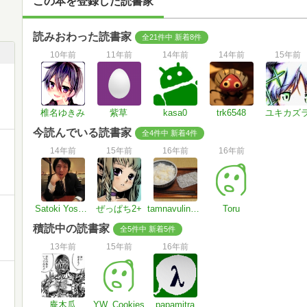
この本を登録した読書家
読みおわった読書家
全21件中 新着8件
10年前
11年前
14年前
14年前
15年前
椎名ゆきみ
紫草
kasa0
trk6548
ユキカズ
今読んでいる読書家
全4件中 新着4件
14年前
15年前
16年前
16年前
Satoki Yoshino
ぜっぱち2+
tamnavulin_1968
Toru
積読中の読書家
全5件中 新着5件
13年前
15年前
16年前
庵木瓜
YW_Cookies
papamitra