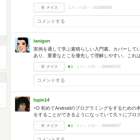
ナイス
コメント(
0
)
2010/05/01
tanigon
実例を通して学ぶ素晴らしい入門書。カバーして
あり、重要なとこを優先して理解しやすい。これ
ナイス
★1
コメント(
0
)
2009/07/31
lupin14
=D 初めてAndroidのプログラミングをするた
をすることができるようになっていて久々にプロ
ナイス
★1
コメント(
0
)
2009/06/27