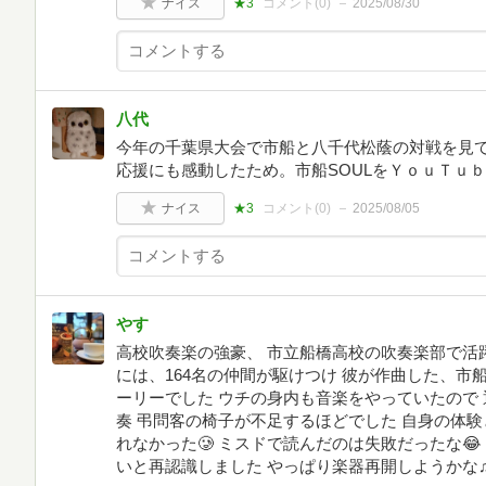
ナイス
★3
コメント(
0
)
2025/08/30
八代
今年の千葉県大会で市船と八千代松蔭の対戦を見
応援にも感動したため。市船SOULをＹｏｕＴｕ
ナイス
★3
コメント(
0
)
2025/08/05
やす
高校吹奏楽の強豪、 市立船橋高校の吹奏楽部で活躍
には、164名の仲間が駆けつけ 彼が作曲した、市
ーリーでした ウチの身内も音楽をやっていたので
奏 弔問客の椅子が不足するほどでした 自身の体
れなかった🥲 ミスドで読んだのは失敗だったな😂
いと再認識しました やっぱり楽器再開しようかな