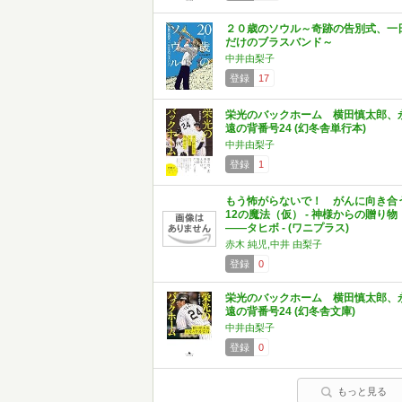
２０歳のソウル～奇跡の告別式、一
だけのブラスバンド～
中井由梨子
登録
17
栄光のバックホーム 横田慎太郎、
遠の背番号24 (幻冬舎単行本)
中井由梨子
登録
1
もう怖がらないで！ がんに向き合
12の魔法（仮） - 神様からの贈り物
——タヒボ - (ワニプラス)
赤木 純児,中井 由梨子
登録
0
栄光のバックホーム 横田慎太郎、
遠の背番号24 (幻冬舎文庫)
中井由梨子
登録
0
もっと見る