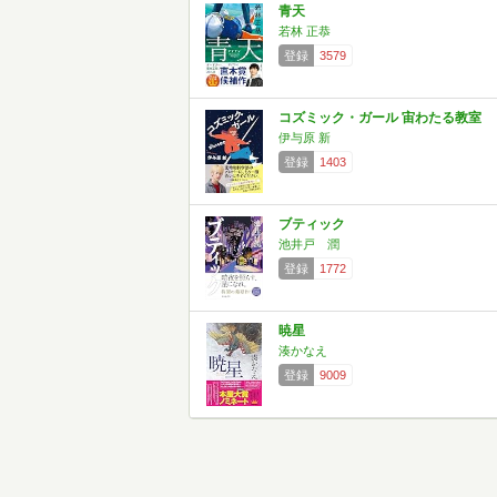
青天
若林 正恭
登録
3579
コズミック・ガール 宙わたる教室
伊与原 新
登録
1403
ブティック
池井戸 潤
登録
1772
暁星
湊かなえ
登録
9009