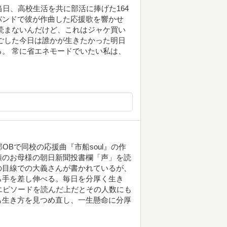
日、高校生活を共に部活に捧げた164
バンドで彼が作曲した応援歌を響かせ
読まないんだけど、これはジャケ買い
ごした今日は誰かが生きたかった明日
。 常に省エネモードでいたい私は、
OBで同校の応援曲『市船soul』の作
頭のお母様の朝日新聞投書欄「声」を読
の目線での大義さんが書かれているが、
ら手を差し伸べる。毎日を分厚く生き
。エピソードを読んだ上だとその人数にも
も生き方を見つめ直し、一生懸命に分厚