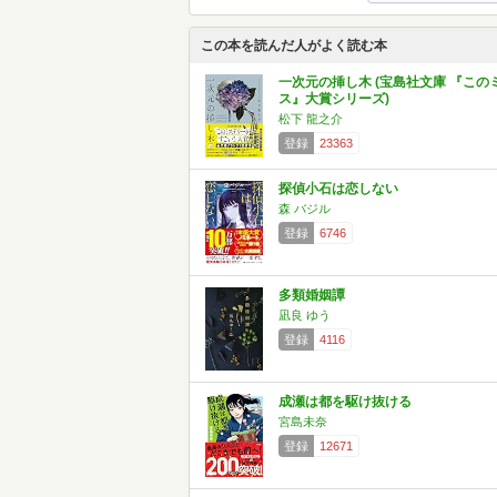
この本を読んだ人がよく読む本
一次元の挿し木 (宝島社文庫 『この
ス』大賞シリーズ)
松下 龍之介
登録
23363
探偵小石は恋しない
森 バジル
登録
6746
多類婚姻譚
凪良 ゆう
登録
4116
成瀬は都を駆け抜ける
宮島未奈
登録
12671