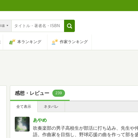
n和書
は
本ランキング
作家ランキング
感想・レビュー
239
全て表示
ネタバレ
あやめ
吹奏楽部の男子高校生が部活に打ち込み、先生や
語。作曲家を目指し、野球応援の曲を作って部を