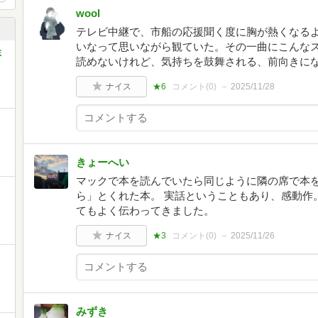
wool
テレビ中継で、市船の応援聞く度に胸が熱くなる
いなって思いながら観ていた。その一曲にこんな
ミ
読めないけれど、気持ちを鼓舞される、前向きに
ナイス
★6
コメント(
0
)
2025/11/28
きょーへい
マックで本を読んでいたら同じように隣の席で本
ら」とくれた本。 実話ということもあり、感動作
てもよく伝わってきました。
ナイス
★3
コメント(
0
)
2025/11/26
みずき