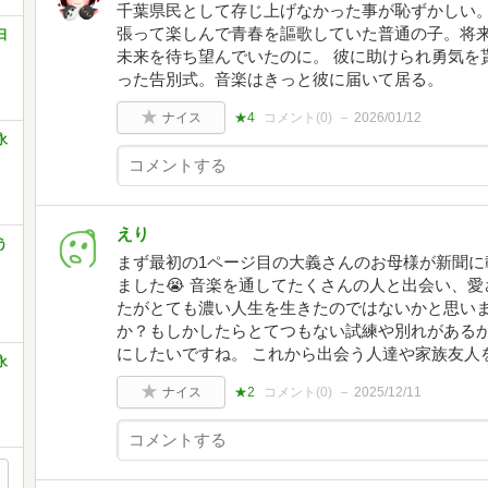
千葉県民として存じ上げなかった事が恥ずかしい。
張って楽しんで青春を謳歌していた普通の子。将
日
未来を待ち望んでいたのに。 彼に助けられ勇気を
った告別式。音楽はきっと彼に届いて居る。
ナイス
★4
コメント(
0
)
2026/01/12
永
えり
う
まず最初の1ページ目の大義さんのお母様が新聞に
ました😭 音楽を通してたくさんの人と出会い、
たがとても濃い人生を生きたのではないかと思いま
か？もしかしたらとてつもない試練や別れがあるか
にしたいですね。 これから出会う人達や家族友人
永
ナイス
★2
コメント(
0
)
2025/12/11