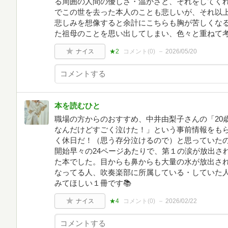
る周囲の人間の優しさ・温かさと、それをしてく
でこの世を去った本人のことも悲しいが、それ以
悲しみを想像すると余計にこちらも胸が苦しくな
た祖母のことを思い出してしまい、色々と重ねて
ナイス
★2
コメント(
0
)
2026/05/20
本を読むひと
職場の方からのおすすめ、中井由梨子さんの「20
なんだけどすごく泣けた！」という事前情報をも
く休日だ！（思う存分泣けるので）と思っていたの
開始早々の24ページあたりで、第１の涙が放出さ
た本でした。目からも鼻からも大量の水が放出され
なってる人、吹奏楽部に所属している・していた
みてほしい１冊です📚
ナイス
★4
コメント(
0
)
2026/02/22