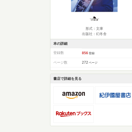
形式：文庫
出版社：幻冬舎
本の詳細
登録数
856
登録
ページ数
272
ページ
書店で詳細を見る