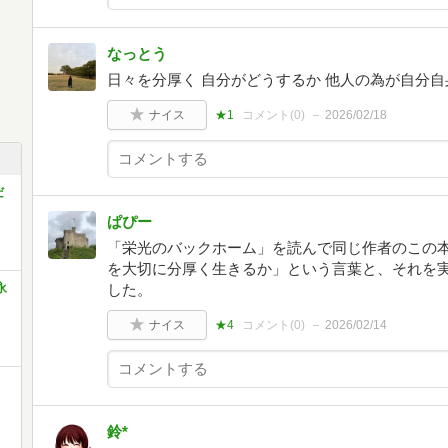
なっとう
日々を分厚く 自分がどうするか 他人の為が自分自
ナイス
★1
コメント(
0
)
2026/02/18
だ
ぱぴー
「栄光のバックホーム」を読んで同じ作者のこの
を大切に分厚く生きるか」という言葉と、それを
永
した。
ナイス
★4
コメント(
0
)
2026/02/14
鈴*