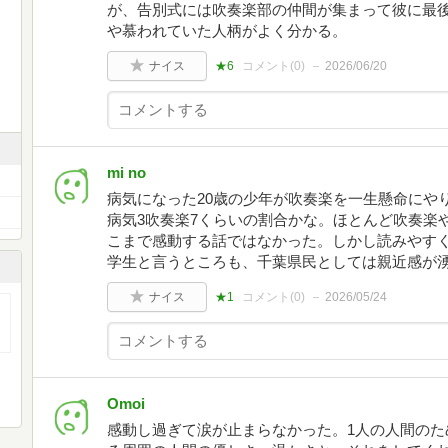
が、告別式には吹奏楽部の仲間が集まって彼に最
や慕われていた人柄がよく分かる。
ナイス
★6
コメント(
0
)
2026/06/20
mi no
病気になった20歳の少年が吹奏楽を一生懸命にや
病気3吹奏楽7くらいの割合かな。ほとんど吹奏楽
こまで感動する話ではなかった。しかし読みやすく
学生と言うところも、千葉県民としては親近感が
ナイス
★1
コメント(
0
)
2026/05/24
Omoi
感動し過ぎて涙が止まらなかった。1人の人間のた