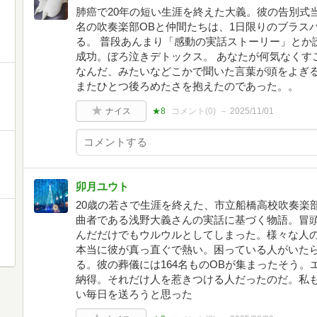
肺癌で20年の短い生涯を終えた大義。彼の告別式当
名の吹奏楽部OBと仲間たちは、1日限りのブラス
る。 普段あんまり「感動の実話ストーリー」とか
成功。ぼろ泣きデトックス。 あなたが何気なくす
なんだ、みたいなどこかで聞いた言葉が頭をよぎる
またひとつ後ろめたさを抱えたのであった。。
ナイス
★8
コメント(
0
)
2025/11/01
卯月ユウト
20歳の若さで生涯を終えた、市立船橋高校吹奏楽部
曲者である浅野大義さんの実話に基づく物語。冒
んだだけでもウルウルとしてしまった。様々な人
本当に彼が真っ直ぐで熱い。困っている人がいた
る。彼の葬儀には164名ものOBが集まったそう
納得。それだけ人を惹きつける人だったのだ。私
い毎日を送ろうと思った