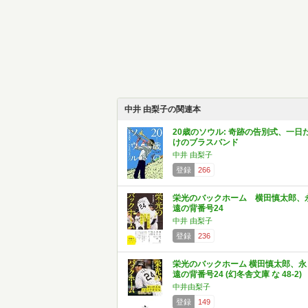
中井 由梨子の関連本
20歳のソウル: 奇跡の告別式、一日
けのブラスバンド
中井 由梨子
登録
266
栄光のバックホーム 横田慎太郎、
遠の背番号24
中井 由梨子
登録
236
栄光のバックホーム 横田慎太郎、永
遠の背番号24 (幻冬舎文庫 な 48-2)
中井由梨子
登録
149