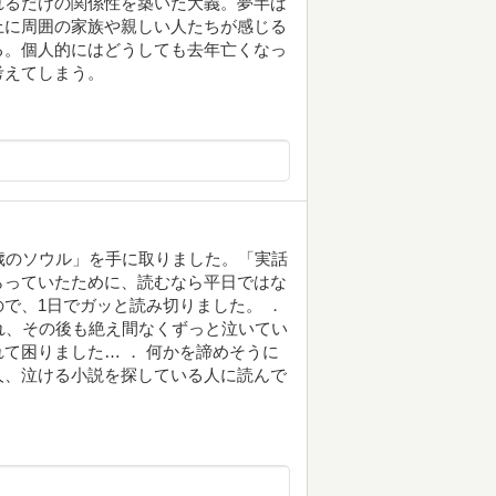
れるだけの関係性を築いた大義。夢半ば
上に周囲の家族や親しい人たちが感じる
る。個人的にはどうしても去年亡くなっ
考えてしまう。
歳のソウル」を手に取りました。「実話
らっていたために、読むなら平日ではな
で、1日でガッと読み切りました。 ．
れ、その後も絶え間なくずっと泣いてい
て困りました… ． 何かを諦めそうに
人、泣ける小説を探している人に読んで