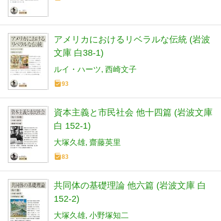
アメリカにおけるリベラルな伝統 (岩波
文庫 白38-1)
ルイ・ハーツ
西崎文子
93
資本主義と市民社会 他十四篇 (岩波文庫
白 152-1)
大塚久雄
齋藤英里
83
共同体の基礎理論 他六篇 (岩波文庫 白
152-2)
大塚久雄
小野塚知二