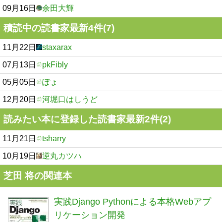
09月16日
余田大輝
積読中の読書家最新4件(7)
11月22日
staxarax
07月13日
pkFibly
05月05日
ぽょ
12月20日
河堀口はしうど
読みたい本に登録した読書家最新2件(2)
11月21日
tsharry
10月19日
逆丸カツハ
芝田 将の関連本
実践Django Pythonによる本格Webアプ
リケーション開発