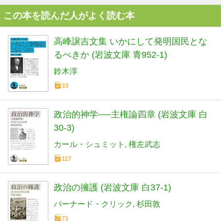
この本を読んだ人がよく読む本
高峰譲吉文集 いかにして発明国民とな
るべきか (岩波文庫 青952-1)
鈴木淳
33
政治的神学──主権論四章 (岩波文庫 白
30-3)
カール・シュミット
権左武志
117
政治の擁護 (岩波文庫 白37-1)
バーナード・クリック
杉田敦
71