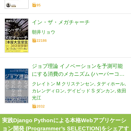
95
イン・ザ・メガチャーチ
朝井リョウ
22186
ジョブ理論 イノベーションを予測可能
にする消費のメカニズム (ハーパーコリ
ンズ・ノンフィクション)
クレイトン M クリステンセン
タディホール
カレンディロン
デイビッド S ダンカン
依田
光江
2032
実践Django Pythonによる本格Webアプリケーシ
ョン開発 (Programmer’s SELECTION)をシェアす