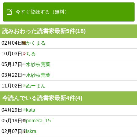
今すぐ登録する（無料）
読みおわった読書家最新5件(18)
02月04日
かくまる
10月03日
ちる
05月17日
水紗枝荒葉
03月22日
水紗枝荒葉
11月02日
ぬーまん
今読んでいる読書家最新4件(4)
04月29日
kata
05月19日
pomera_15
02月07日
iskra