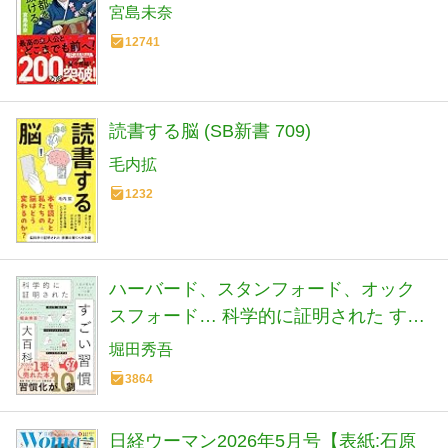
宮島未奈
12741
読書する脳 (SB新書 709)
毛内拡
1232
ハーバード、スタンフォード、オック
スフォード… 科学的に証明された すご
い習慣大百科 人生が変わるテクニック
堀田秀吾
112個集めました
3864
日経ウーマン2026年5月号【表紙:石原