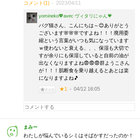
コメント(1)
2023/04/11
yomineko💖avec ヴィタリにゃん💗
パグ猫さん、こんにちは～😊ありがとう
ございます🌸🌸🌸ですよね！！！廃用委
縮という言葉がいつも気になっています
ｗ使わないと衰える、、、保湿も大切で
すが余りにも保湿していると自前の油が
出なくなりますよね😨😨😨群ようこさん
が！！！肌断食を乗り越えるとあとは楽
になりますよね🎵
★1
04/12 16:05
ナイス
まみー
わたしが悩んでいるシミはそばかすだったのか！