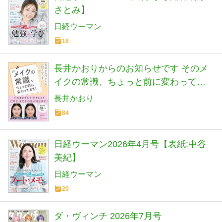
さとみ】
日経ウーマン
18
長井かおりからのお知らせです そのメ
イクの常識、ちょっと前に変わってま
す!
長井かおり
84
日経ウーマン2026年4月号【表紙:中谷
美紀】
日経ウーマン
20
ダ・ヴィンチ 2026年7月号