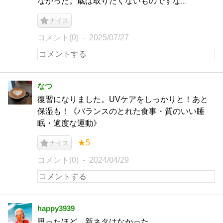
なかった。歳は取りたくないものですな‥‥
ナイス
コメント(0)
2025/07/27
なつ
復習になりました。UVケアをしっかりと！あと
保湿も！《バランスのとれた食事・質のいい睡
眠・適度な運動》
★5
ナイス
コメント(0)
2024/04/29
happy3939
思ったほど、新ネタはなかった。