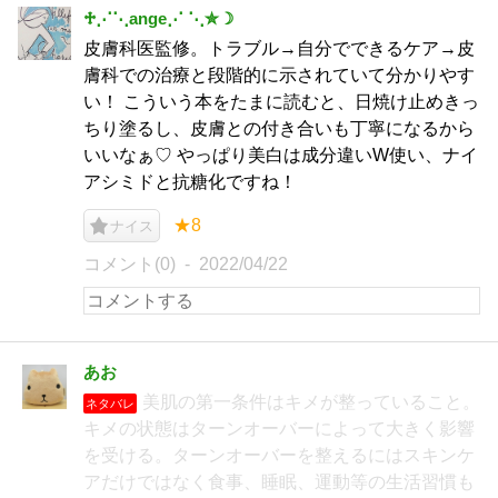
♱⋰⋱ange⋰ ⋱✮☽
皮膚科医監修。トラブル→自分でできるケア→皮
膚科での治療と段階的に示されていて分かりやす
い！ こういう本をたまに読むと、日焼け止めきっ
ちり塗るし、皮膚との付き合いも丁寧になるから
いいなぁ♡ やっぱり美白は成分違いW使い、ナイ
アシミドと抗糖化ですね！
★8
ナイス
コメント(0)
2022/04/22
あお
美肌の第一条件はキメが整っていること。
ネタバレ
キメの状態はターンオーバーによって大きく影響
を受ける。ターンオーバーを整えるにはスキンケ
アだけではなく食事、睡眠、運動等の生活習慣も