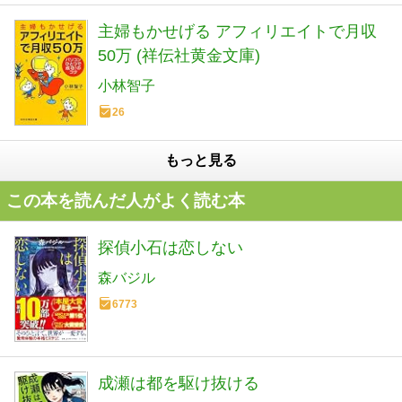
主婦もかせげる アフィリエイトで月収
50万 (祥伝社黄金文庫)
小林智子
26
もっと見る
この本を読んだ人がよく読む本
探偵小石は恋しない
森バジル
6773
成瀬は都を駆け抜ける