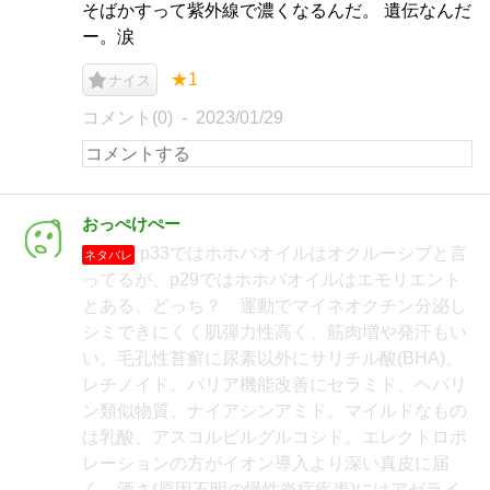
そばかすって紫外線で濃くなるんだ。 遺伝なんだ
ー。涙
★1
ナイス
コメント(0)
2023/01/29
おっぺけぺー
p33ではホホバオイルはオクルーシブと言
ネタバレ
ってるが、p29ではホホバオイルはエモリエント
とある、どっち？ 運動でマイネオクチン分泌し
シミできにくく肌弾力性高く、筋肉増や発汗もい
い。毛孔性苔癬に尿素以外にサリチル酸(BHA)、
レチノイド。バリア機能改善にセラミド、ヘパリ
ン類似物質、ナイアシンアミド。マイルドなもの
は乳酸、アスコルビルグルコシド。エレクトロポ
レーションの方がイオン導入より深い真皮に届
く。酒さ(原因不明の慢性炎症疾患)にはアゼライ