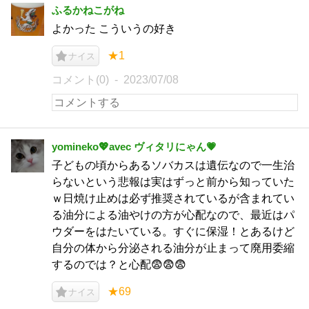
ふるかねこがね
よかった こういうの好き
★1
ナイス
コメント(0)
2023/07/08
yomineko💖avec ヴィタリにゃん💗
子どもの頃からあるソバカスは遺伝なので一生治
らないという悲報は実はずっと前から知っていた
ｗ日焼け止めは必ず推奨されているが含まれてい
る油分による油やけの方が心配なので、最近はパ
ウダーをはたいている。すぐに保湿！とあるけど
自分の体から分泌される油分が止まって廃用委縮
するのでは？と心配😨😨😨
★69
ナイス