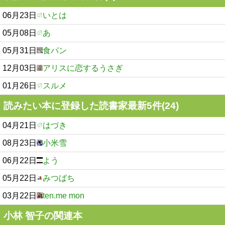
06月23日
いとは
05月08日
あ
05月31日
食パン
12月03日
アリスに恋するうさぎ
01月26日
スルメ
読みたい本に登録した読書家最新5件(24)
04月21日
はづき
08月23日
小米雪
06月22日
よう
05月22日
みつばち
03月22日
ten.me mon
小林 智子の関連本