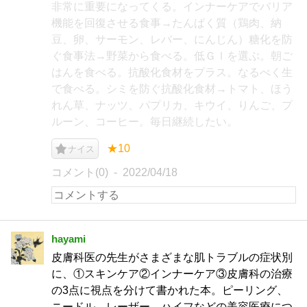
非常に重要になってくる。インナーケアでバリア
機能を回復させる食事→たんぱく質（鶏肉、納
豆、卵、サーモン、レバー、にんじん）糖化を防
ぐ食事法→野菜から食べる。低ＧＩを選ぶ。朝ご
はんを食べる。抗酸化食材をプラス。なるべく生
で食べる。シミを防ぐ抗酸化食材→トマト、ほう
れん草、ナッツ、パプリカ、キウイ、りんご、プ
ルーン、コーヒー。毎日継続したい。
★10
ナイス
コメント(0)
2022/04/18
hayami
皮膚科医の先生がさまざまな肌トラブルの症状別
に、①スキンケア②インナーケア③皮膚科の治療
の3点に視点を分けて書かれた本。ピーリング、
ニードル、レーザー、ハイフなどの美容医療につ