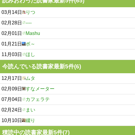
読みおわった読書家最新5件(65)
03月14日
りつ
02月28日
----
02月01日
Mashu
01月21日
ボ～
11月03日
ほし
今読んでいる読書家最新5件(6)
12月17日
ムタ
02月09日
すなメーター
07月04日
カフェラテ
02月24日
まい
10月10日
綴り
積読中の読書家最新5件(7)