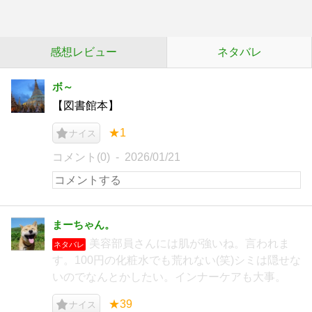
感想レビュー
ネタバレ
ボ～
【図書館本】
★1
ナイス
コメント(0)
2026/01/21
まーちゃん。
美容部員さんには肌が強いね。言われま
ネタバレ
す。100円の化粧水でも荒れない(笑)シミは隠せな
いのでなんとかしたい。インナーケアも大事。
★39
ナイス