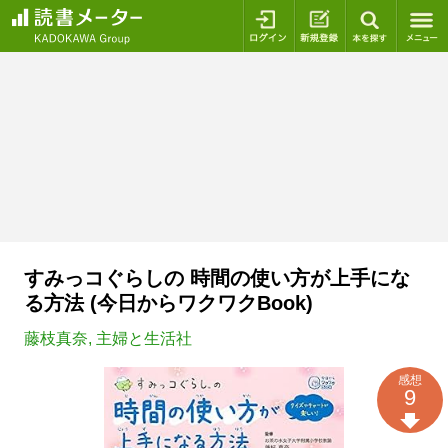
ログイン
新規登録
本を探
すみっコぐらしの 時間の使い方が上手にな
る方法 (今日からワクワクBook)
藤枝真奈
,
主婦と生活社
感想
9