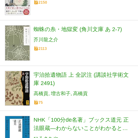
2150
蜘蛛の糸・地獄変 (角川文庫 あ 2-7)
芥川龍之介
2113
宇治拾遺物語 上 全訳注 (講談社学術文
庫 2491)
高橋貢
増古和子
高橋貢
75
NHK「100分de名著」ブックス道元 正
法眼蔵―わからないことがわかるとい
うことが悟り