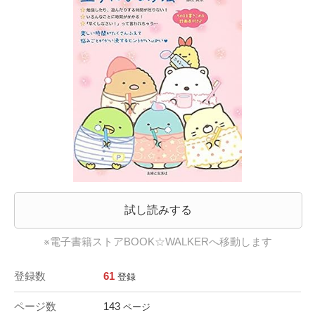
試し読みする
※電子書籍ストアBOOK☆WALKERへ移動します
登録数
61
登録
ページ数
143
ページ