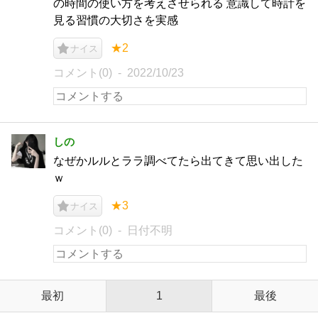
の時間の使い方を考えさせられる 意識して時計を
見る習慣の大切さを実感
★2
ナイス
コメント(0)
2022/10/23
しの
なぜかルルとララ調べてたら出てきて思い出した
ｗ
★3
ナイス
コメント(0)
日付不明
最初
1
最後