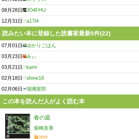
08月28日
JO4FHU
12月31日
a17t4
読みたい本に登録した読書家最新5件(22)
07月01日
ゆかりごはん
03月23日
みぃ
03月21日
karin
02月18日
shine16
02月06日
瑠璃室郎
この本を読んだ人がよく読む本
春の庭
柴崎友香
3859