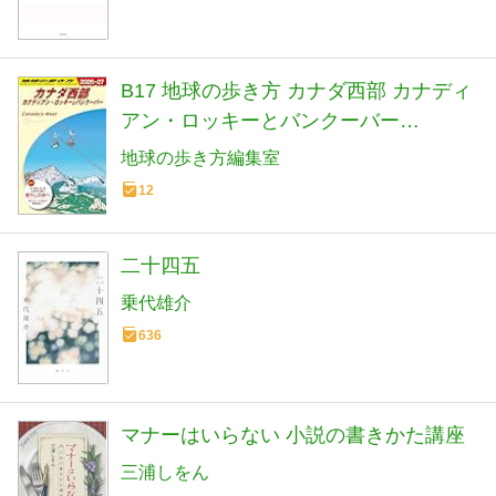
B17 地球の歩き方 カナダ西部 カナディ
アン・ロッキーとバンクーバー
2026~2027 (地球の歩き方B 北米・中
地球の歩き方編集室
米・南米)
12
二十四五
乗代雄介
636
マナーはいらない 小説の書きかた講座
三浦しをん