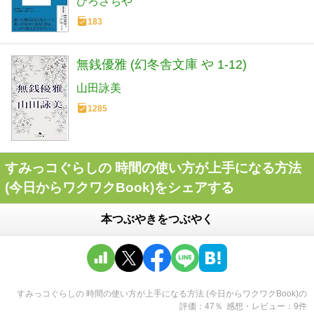
ひろさちや
183
無銭優雅 (幻冬舎文庫 や 1-12)
山田詠美
1285
すみっコぐらしの 時間の使い方が上手になる方法
(今日からワクワクBook)をシェアする
本つぶやきをつぶやく
すみっコぐらしの 時間の使い方が上手になる方法 (今日からワクワクBook)
の
評価
47
％
感想・レビュー
9
件