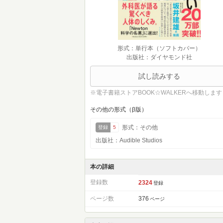
形式：単行本（ソフトカバー）
出版社：ダイヤモンド社
試し読みする
※電子書籍ストアBOOK☆WALKERへ移動します
その他の形式（β版）
形式：その他
登録
5
出版社：Audible Studios
本の詳細
登録数
2324
登録
ページ数
376
ページ