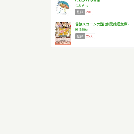
に好かれる言葉
つみきち
登録
201
倫敦スコーンの謎 (創元推理文庫)
米澤穂信
登録
2530