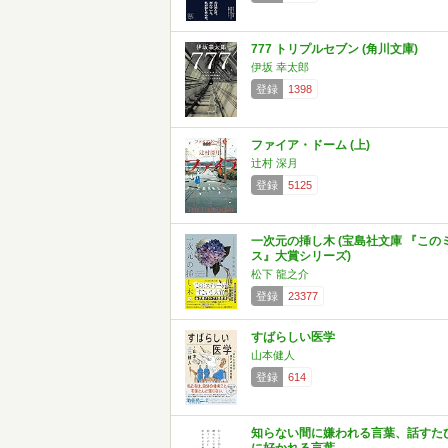
777 トリプルセブン (角川文庫)
伊坂 幸太郎
登録
1398
ファイア・ドーム (上)
辻村 深月
登録
5125
一次元の挿し木 (宝島社文庫 『この
ス』大賞シリーズ)
松下 龍之介
登録
23377
すばらしい医学
山本健人
登録
614
知らない間に嫌われる言葉、話すた