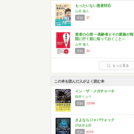
もったいない患者対応
山本 健人
登録
37
患者の心得 ―高齢者とその家族が病
院に行く前に知っておくこと―
山本 健人
登録
34
もっと見る
この本を読んだ人がよく読む本
イン・ザ・メガチャーチ
朝井リョウ
登録
22096
さよならジャバウォック
伊坂幸太郎
登録
8379