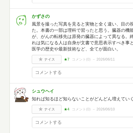
かずさの
風景を撮った写真を見ると実物と全く違い、目の
た。本書の一部は理科で習ったと思う。臓器の機
が、がんの転移先は原発の臓器によって異なる。
れは気になる人は自身が文書で意思表示すべき事
医学の歴史や最新技術など、全てが面白い。
ナイス
★7
コメント(
0
)
2026/06/11
シュウヘイ
知れば知るほど知らないことがどんどん増えてい
ナイス
★4
コメント(
0
)
2026/06/10