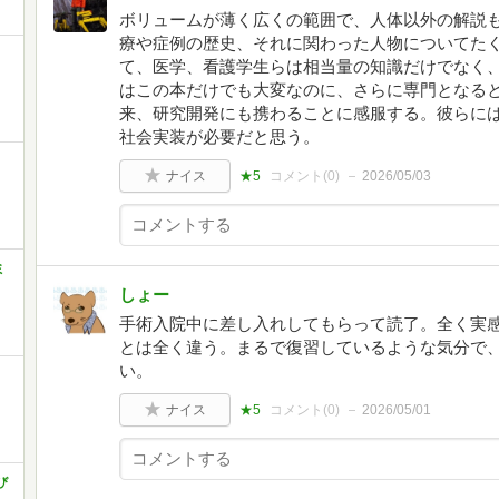
ボリュームが薄く広くの範囲で、人体以外の解説
療や症例の歴史、それに関わった人物についてた
て、医学、看護学生らは相当量の知識だけでなく
はこの本だけでも大変なのに、さらに専門となる
来、研究開発にも携わることに感服する。彼らに
社会実装が必要だと思う。
ナイス
★5
コメント(
0
)
2026/05/03
ミ
しょー
手術入院中に差し入れしてもらって読了。全く実
とは全く違う。まるで復習しているような気分で
い。
ナイス
★5
コメント(
0
)
2026/05/01
び