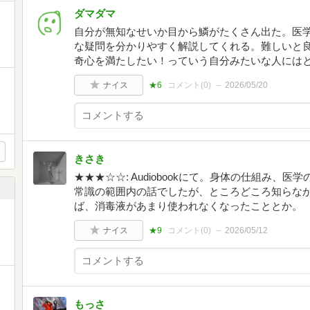
ダマダマ
自分が無知なせいか目から鱗がたくさん出た。医
な疑問を分かりやすく解説してくれる。難しいと
奇心を満たしたい！っていう自分みたいな人には
ナイス
★6
コメント(
0
)
2026/05/20
きさき
★★★☆☆: Audiobookにて。身体の仕組み、
常識の範囲内の話でしたが、ところどころ知らな
ば、消毒液があまり使われなくなったこととか。
ナイス
★9
コメント(
0
)
2026/05/12
もっさ