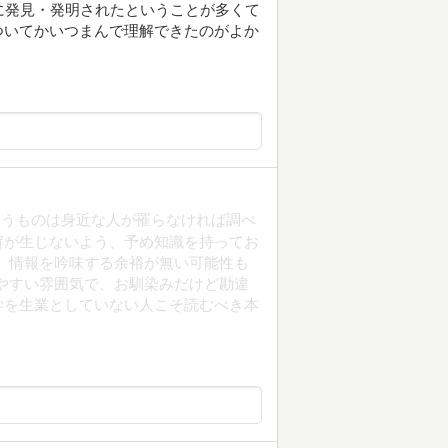
に発見・発明されたということが多くて
ついてかいつまんで理解できたのがよか
いうものは身近な人が罹らなければ調べ
解が生じないよう、予め知識を持ってお
、情報を吟味する余裕が無い可能性も
やすい雰囲気で、お馴染みだけど勘違
学を生業としていない人こそ読むべき本