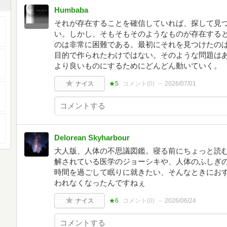
Humbaba
それが存在することを確信していれば、探して見
い。しかし、そもそもそのようなものが存在する
のは非常に困難である。最初にそれを見つけたの
目的で作られたわけではない。そのような問題は
より良いものにするためにどんどん動いていく。
ナイス
★5
コメント(
0
)
2026/07/01
Delorean Skyharbour
大人版、人体の不思議図鑑。寝る前にちょっと読
解されている医学のジョーシキや、人体のふしぎ
時間を過ごして眠りに就きたい、そんなときにおす
われなくなったんですねぇ
ナイス
★6
コメント(
0
)
2026/06/24