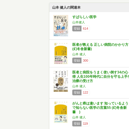
山本 健人の関連本
すばらしい医学
山本健人
登録
614
医者が教える 正しい病院のかかり方
(幻冬舎新書)
山本 健人
登録
300
医者と病院をうまく使い倒す34の心
得 人生100年時代に自分を守る上手
治療の受け方
山本 健人
登録
122
がんと癌は違います 知っているよう
で知らない医学の言葉55 (幻冬舎新
書 )
山本 健人
登録
119