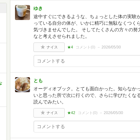
ゆき
途中すぐにできるような、ちょっとした体の実験
っている自分の体が、いかに精巧に無駄なくつく
気づきませんでした。 そしてたくさんの方々の努
なと考えさせられました。
ナイス
★4
コメント(
0
)
2026/05/30
とも
な
オーディオブック。とても面白かった。知らなか
いと思った所で次に行くので、さらに学びたくな
読んでみたい。
ナイス
★42
コメント(
0
)
2026/05/30