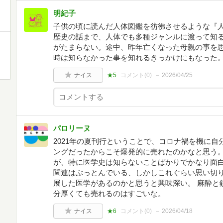
明紀子
子供の頃に読んだ人体図鑑を彷彿させるような『
歴史の話まで、人体でも多種ジャンルに渡って知
がたまらない。途中、昨年亡くなった母親の事を
時は知らなかった事を知れるきっかけにもなった。
ナイス
★5
コメント(
0
)
2026/04/25
パロリーヌ
2021年の夏刊行ということで、コロナ禍を機に
ングだったからこそ爆発的に売れたのかなと思う。
が、特に医学史は知らないことばかりでかなり面白
関連はぶっとんでいる、しかしこれぐらい思い切
展した医学があるのかと思うと興味深い。 麻酔と
分厚くても売れるのはすごいな。
ナイス
★6
コメント(
0
)
2026/04/18