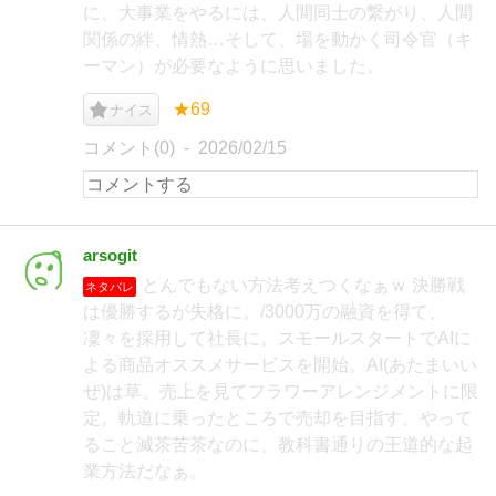
に、大事業をやるには、人間同士の繋がり、人間
関係の絆、情熱…そして、場を動かく司令官（キ
ーマン）が必要なように思いました。
★69
ナイス
コメント(0)
2026/02/15
arsogit
とんでもない方法考えつくなぁｗ 決勝戦
ネタバレ
は優勝するが失格に。/3000万の融資を得て、
凜々を採用して社長に。スモールスタートでAIに
よる商品オススメサービスを開始。AI(あたまいい
ぜ)は草。売上を見てフラワーアレンジメントに限
定。軌道に乗ったところで売却を目指す。やって
ること滅茶苦茶なのに、教科書通りの王道的な起
業方法だなぁ。