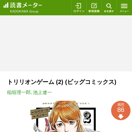
ログイン
新規登録
本を探
トリリオンゲーム (2) (ビッグコミックス)
稲垣理一郎
,
池上遼一
感想
86