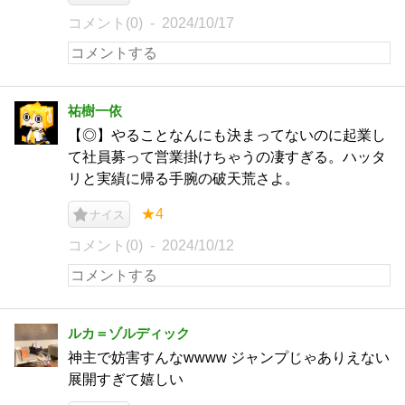
コメント(0)
2024/10/17
祐樹一依
【◎】やることなんにも決まってないのに起業し
て社員募って営業掛けちゃうの凄すぎる。ハッタ
リと実績に帰る手腕の破天荒さよ。
★4
ナイス
コメント(0)
2024/10/12
ルカ＝ゾルディック
神主で妨害すんなwwww ジャンプじゃありえない
展開すぎて嬉しい