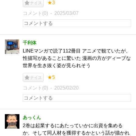
★3
ナイス
コメント(0)
2025/03/07
千利体
LINEマンガで読了112冊目 アニメで観ていたが、
性描写があることに驚いた 漫画の方がディープな
世界を生き抜く姿が見られそう
★5
ナイス
コメント(0)
2025/02/20
あっくん
2巻は起業するにあたっていかに出資を集める
か、そして同人材を獲得するかという話が描かれ