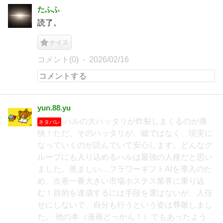
たふふ
読了。
ナイス
コメント(0)
2026/02/16
yun.88.yu
ハルの大ハッタリが炸裂しまくるのが痛
ネタバレ
快！ただ、そのハッタリが、嘘ではなく、現実に
なっていくのが読んでいて安心します。どんなグ
ループにも入り込めるハルは最強の人種だと思い
ました。羨ましい…フラワーギフトAIを導入のた
め、次巻一番大きい市場ホステス業界に乗り込
む！目的を達成するには手段を選ばないが、人任
せにしないで、自分も行うという姿は尊敬しまし
た。 他の本（漫画どっかん！）でもあったよう