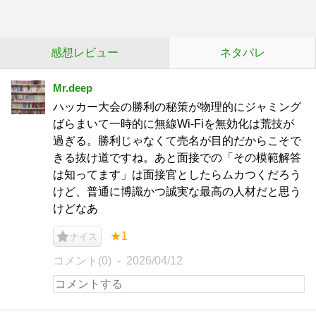
感想レビュー
ネタバレ
Mr.deep
ハッカー大会の勝利の秘策が物理的にジャミング
ばらまいて一時的に無線Wi-Fiを無効化は荒技が
過ぎる。勝利じゃなくて売名が目的だからこそで
きる抜け道ですね。あと面接での「その模範解答
は知ってます」は面接官としたらムカつくだろう
けど、普通に博識かつ誠実な最高の人材だと思う
けどなあ
★1
ナイス
コメント(0)
2026/04/12