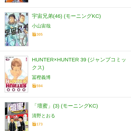
宇宙兄弟(46) (モーニングKC)
小山宙哉
305
HUNTER×HUNTER 39 (ジャンプコミッ
クス)
冨樫義博
594
「壇蜜」(3) (モーニングKC)
清野とおる
173