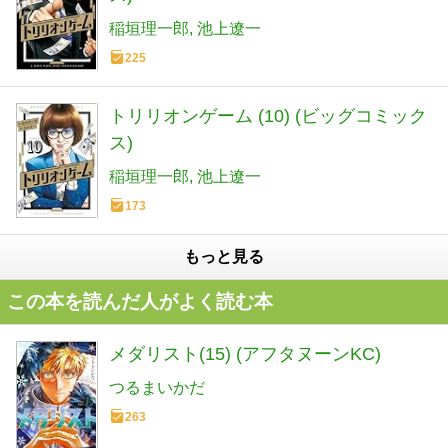
稲垣理一郎
池上遼一
225
トリリオンゲーム (10) (ビッグコミック
ス)
稲垣理一郎
池上遼一
173
もっと見る
この本を読んだ人がよく読む本
メダリスト(15) (アフタヌーンKC)
つるまいかだ
263