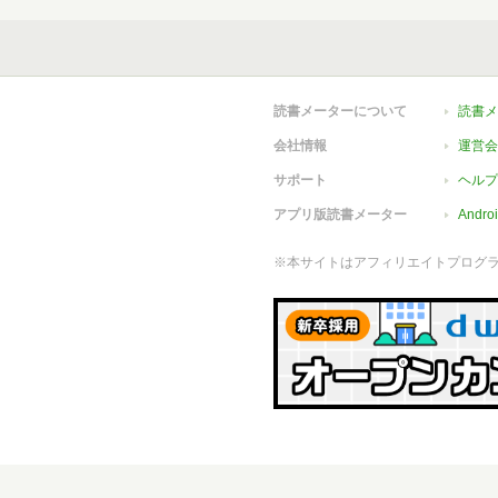
読書メーターについて
読書メ
会社情報
運営会
サポート
ヘルプ
アプリ版読書メーター
Andr
※本サイトはアフィリエイトプログ