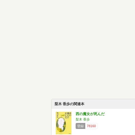
梨木 香歩の関連本
西の魔女が死んだ
梨木 香歩
登録
78160