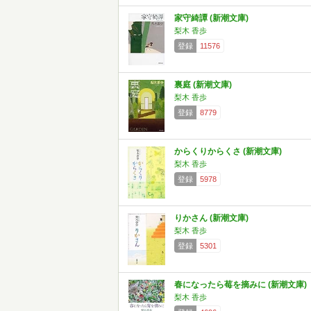
家守綺譚 (新潮文庫)
梨木 香歩
登録
11576
裏庭 (新潮文庫)
梨木 香歩
登録
8779
からくりからくさ (新潮文庫)
梨木 香歩
登録
5978
りかさん (新潮文庫)
梨木 香歩
登録
5301
春になったら莓を摘みに (新潮文庫)
梨木 香歩