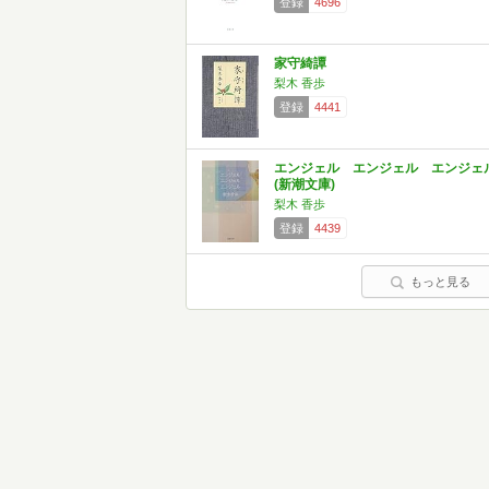
登録
4696
家守綺譚
梨木 香歩
登録
4441
エンジェル エンジェル エンジェ
(新潮文庫)
梨木 香歩
登録
4439
もっと見る