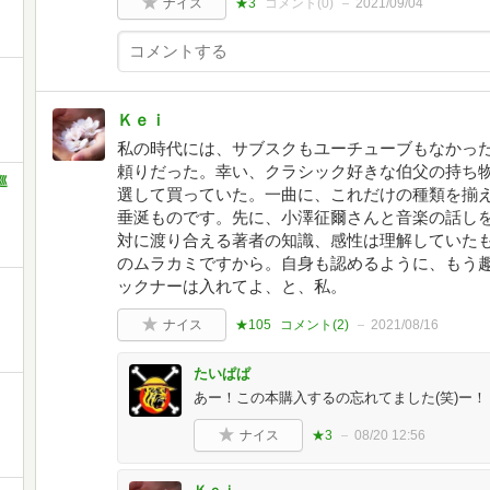
ナイス
★3
コメント(
0
)
2021/09/04
Ｋｅｉ
私の時代には、サブスクもユーチューブもなかっ
頼りだった。幸い、クラシック好きな伯父の持ち
巡
選して買っていた。一曲に、これだけの種類を揃え
垂涎ものです。先に、小澤征爾さんと音楽の話し
対に渡り合える著者の知識、感性は理解していた
のムラカミですから。自身も認めるように、もう
ックナーは入れてよ、と、私。
ナイス
★105
コメント(
2
)
2021/08/16
たいぱぱ
あー！この本購入するの忘れてました(笑)ー！
ナイス
★3
08/20 12:56