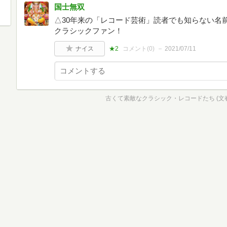
国士無双
△30年来の「レコード芸術」読者でも知らない名
クラシックファン！
ナイス
★2
コメント(
0
)
2021/07/11
古くて素敵なクラシック・レコードたち (文春e-