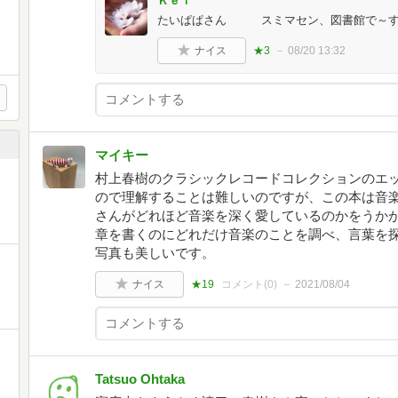
Ｋｅｉ
たいぱぱさん スミマセン、図書館で～す
ナイス
★3
08/20 13:32
マイキー
村上春樹のクラシックレコードコレクションのエ
ので理解することは難しいのですが、この本は音
さんがどれほど音楽を深く愛しているのかをうか
章を書くのにどれだけ音楽のことを調べ、言葉を
写真も美しいです。
ナイス
★19
コメント(
0
)
2021/08/04
Tatsuo Ohtaka