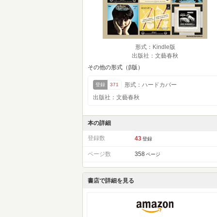
形式：Kindle版
出版社：文藝春秋
その他の形式（β版）
形式：ハードカバー
登録
371
出版社：文藝春秋
本の詳細
登録数
43
登録
ページ数
358
ページ
書店で詳細を見る