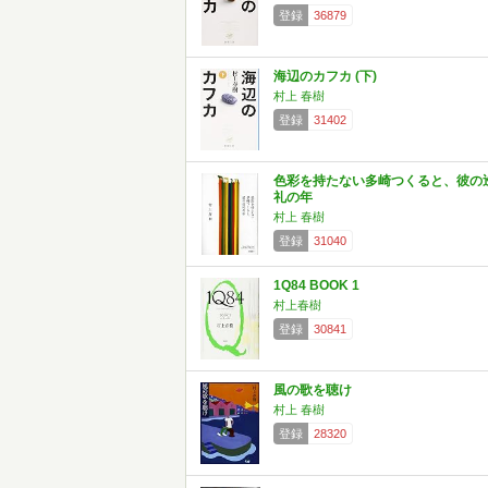
登録
36879
海辺のカフカ (下)
村上 春樹
登録
31402
色彩を持たない多崎つくると、彼の
礼の年
村上 春樹
登録
31040
1Q84 BOOK 1
村上春樹
登録
30841
風の歌を聴け
村上 春樹
登録
28320