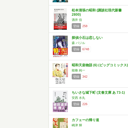
松本清張の昭和 (講談社現代新書
2800)
酒井 信
登録
258
探偵小石は恋しない
森 バジル
登録
6748
昭和天皇物語 (6) (ビッグコミックス)
能條 純一
登録
342
ちいさな城下町 (文春文庫 あ 73-1)
安西 水丸
登録
226
カフェーの帰り道
嶋津 輝