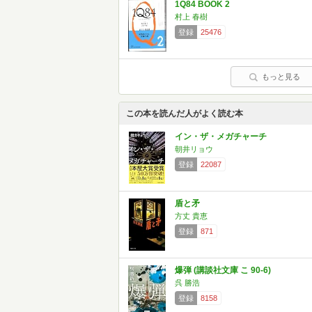
1Q84 BOOK 2
村上 春樹
登録
25476
もっと見る
この本を読んだ人がよく読む本
イン・ザ・メガチャーチ
朝井リョウ
登録
22087
盾と矛
方丈 貴恵
登録
871
爆弾 (講談社文庫 こ 90-6)
呉 勝浩
登録
8158