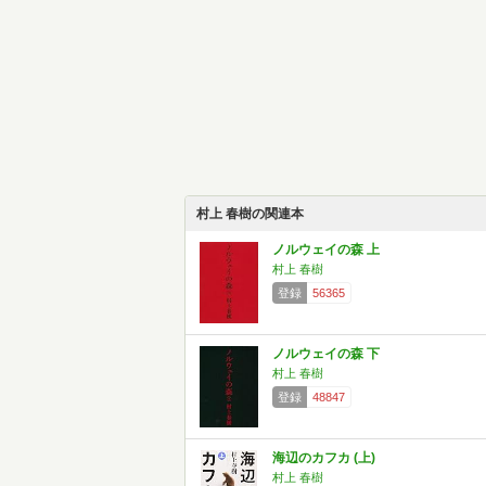
村上 春樹の関連本
ノルウェイの森 上
村上 春樹
登録
56365
ノルウェイの森 下
村上 春樹
登録
48847
海辺のカフカ (上)
村上 春樹