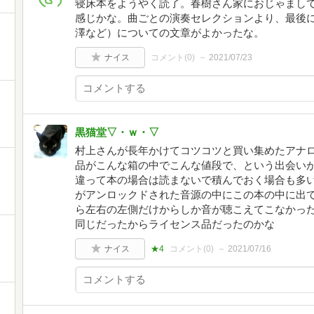
寝床本をようやく読了。春樹さん家におじゃまし
感じかな。曲ごとの演奏セレクションより、最後
澤など）についての文章がよかったな。
ナイス
コメント(
0
)
2021/07/23
黒猫堂▽・ｗ・▽
村上さんが長年かけてコツコツと買い集めたアナ
品がこんな箱の中でこんな値段で、という出会いが
違って本の場合は読まないで積んでおく場合も多
がアンロックドされた音源の中にこの本の中に出
ら左右の左側だけからしか音が聴こえてこなかっ
同じだったからライセンス品だったのかな
ナイス
★4
コメント(
0
)
2021/07/16