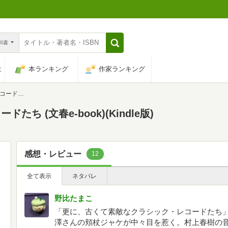
n和書
は
本ランキング
作家ランキング
-book)
 (文春e-book)(Kindle版)
感想・レビュー
12
全て表示
ネタバレ
野比たまこ
「更に、古くて素敵なクラシック・レコードたち
澤さんの頬杖ジャケが中々目を惹く。村上春樹の