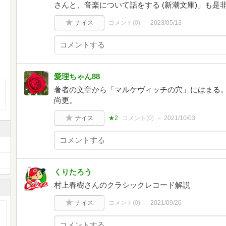
さんと、音楽について話をする (新潮文庫)」も是
ナイス
コメント(
0
)
2023/05/13
愛理ちゃん88
著者の文章から「マルケヴィッチの穴」にはまる。
尚更。
ナイス
★2
コメント(
0
)
2021/10/03
くりたろう
村上春樹さんのクラシックレコード解説
ナイス
コメント(
0
)
2021/09/26