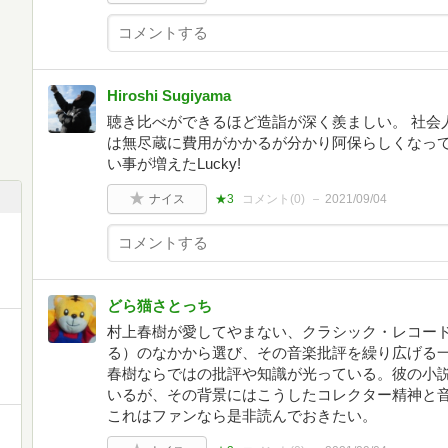
Hiroshi Sugiyama
聴き比べができるほど造詣が深く羨ましい。 社会
は無尽蔵に費用がかかるが分かり阿保らしくなって
い事が増えたLucky!
ナイス
★3
コメント(
0
)
2021/09/04
どら猫さとっち
村上春樹が愛してやまない、クラシック・レコード
る）のなかから選び、その音楽批評を繰り広げる
春樹ならではの批評や知識が光っている。彼の小
いるが、その背景にはこうしたコレクター精神と
これはファンなら是非読んでおきたい。