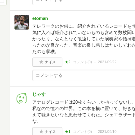
etoman
テレワークのお供に、紹介されているレコードをサ
気に入れば紹介されていないものも含めて数枚聞
かったり、なんとなく敬遠していた演奏家や指揮
ったのが良かった。音楽の良し悪しはたいしてわ
たのも収穫。
ナイス
★2
コメント(
0
)
2021/09/22
じゃす
アナログレコードは20枚くらいしか持ってないし
私なので憧れの世界。この本を横に置いて、好き
えて聴きたいなと思わせてくれた。シェエラザー
な。
ナイス
★1
コメント(
0
)
2021/09/10