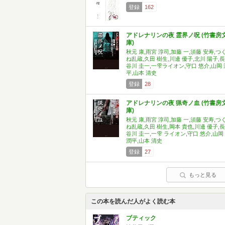
登録
162
アドレナリンの夜 霊界ノ呪 (竹書房
庫)
秋元 康,雨宮 淳司,加藤 一,須藤 安寿,つ
ね乱蔵,久田 樹生,川邊 優子,北川 陽子,長
谷川 圭一,一雫ライオン,守口 悠介,山岡 
平,山本 清史
登録
28
アドレナリンの夜 猟奇ノ血 (竹書房
庫)
秋元 康,雨宮 淳司,加藤 一,須藤 安寿,つ
ね乱蔵,久田 樹生,岡本 貴也,川邊 優子,長
谷川 圭一,一雫 ライオン,守口 悠介,山岡
潤平,山本 清史
登録
27
もっと見る
この本を読んだ人がよく読む本
ブティック