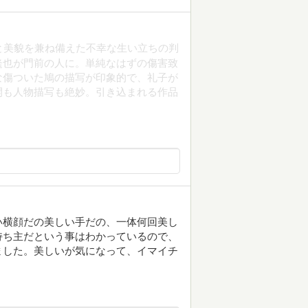
と美貌を兼ね備えた不幸な生い立ちの判
隆也が門前の人に。単純なはずの傷害致
な傷ついた鳩の描写が印象的で、礼子が
開も人物描写も絶妙。引き込まれる作品
い横顔だの美しい手だの、一体何回美し
持ち主だという事はわかっているので、
ました。美しいが気になって、イマイチ