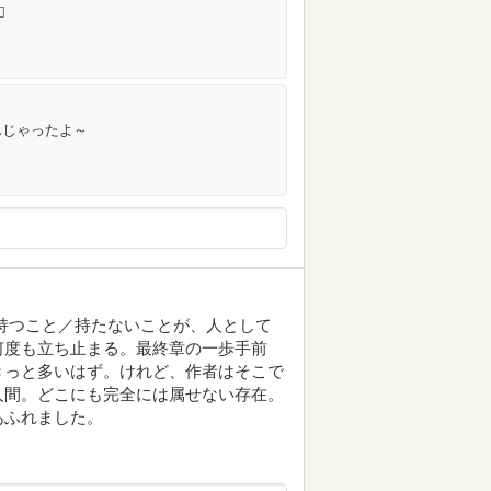
️
んじゃったよ～
持つこと／持たないことが、人として
何度も立ち止まる。最終章の一歩手前
きっと多いはず。けれど、作者はそこで
人間。どこにも完全には属せない存在。
あふれました。