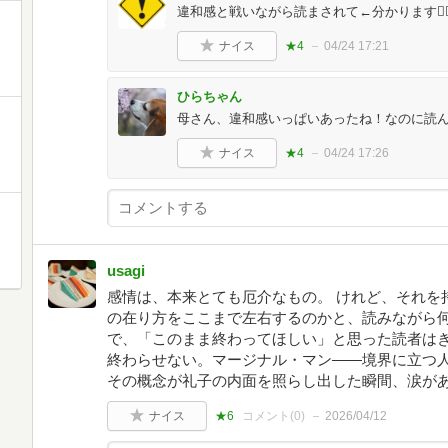
違和感と戦いながら読まされて←分かります🙂‍↕
ナイス
★4
04/24 17:21
ひらちゃん
母さん、違和感いっぱいあったね！なのに読
ナイス
★4
04/24 17:26
usagi
感情は、本来とても厄介なもの。 けれど、それを
の在り方をここまで左右するのかと、読みながら
で、「このまま終わってほしい」と思った読者は
終わらせない。マージナル・マン——境界に立つ
その概念が礼子の内面を照らし出した瞬間、涙が
ナイス
★6
コメント(
0
)
2026/04/12