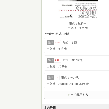
形式：単行本
出版社：幻冬舎
その他の形式（β版）
形式：文庫
登録
590
出版社：幻冬舎
形式：Kindle版
登録
240
出版社：幻冬舎
形式：その他
登録
19
出版社：Audible Studios/幻冬舎
全て表示する
本の詳細