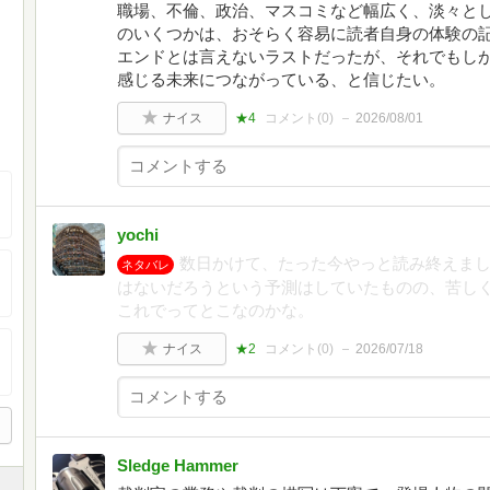
職場、不倫、政治、マスコミなど幅広く、淡々と
のいくつかは、おそらく容易に読者自身の体験の
エンドとは言えないラストだったが、それでもし
感じる未来につながっている、と信じたい。
ナイス
★4
コメント(
0
)
2026/08/01
yochi
数日かけて、たった今やっと読み終えまし
ネタバレ
はないだろうという予測はしていたものの、苦しく
これでってとこなのかな。
ナイス
★2
コメント(
0
)
2026/07/18
Sledge Hammer