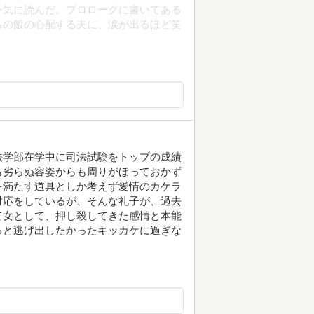
一気に読んだ。プロローグに書いてある
ろの飯の心配する夫に、涙が出るほど笑
法学部在学中に司法試験をトップの成績
も劣らぬ容姿からも周りがほっておかず
を満たす道具としか考えず愛情のカケラ
対応をしているが、そんな礼子が、過去
て女として、押し殺してきた感情と本能
っと逃げ出したかったキッカケに過ぎな