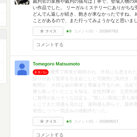
裁判官の業務や裁判の描写は丁寧で、登場人物の
い作品でした。 リーガルミステリーにありがちな
どんでん返しが続き、飽きが来なかったですね。 
ことがあるので、また行ってみようかなと思いま
ナイス
★8
コメント(
0
)
2026/07/02
Tomegoro Matsumoto
優秀で将来が期待され、外見にも恵まれた
ネタバレ
誤りがあり冤罪を引き起こした可能性に気付き、
蛭間が、大切な妹の将来と尊厳を守るため、法廷
勝ち取っていたことを知る。女性判事が、元受刑
に無理がありそうな設定も、”貧しい環境に育ち裕
んじてきた境遇を見れば、違和感も和らぐ。最終章
覚悟しつつ一気読みの感動作だった。
ナイス
★8
コメント(
0
)
2026/06/17