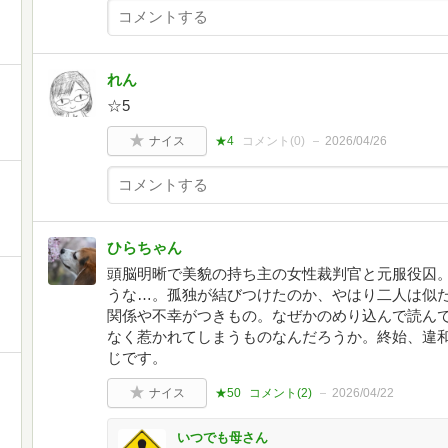
れん
☆5
ナイス
★4
コメント(
0
)
2026/04/26
ひらちゃん
頭脳明晰で美貌の持ち主の女性裁判官と元服役囚
うな…。孤独が結びつけたのか、やはり二人は似
関係や不幸がつきもの。なぜかのめり込んで読ん
なく惹かれてしまうものなんだろうか。終始、違
じです。
ナイス
★50
コメント(
2
)
2026/04/22
いつでも母さん