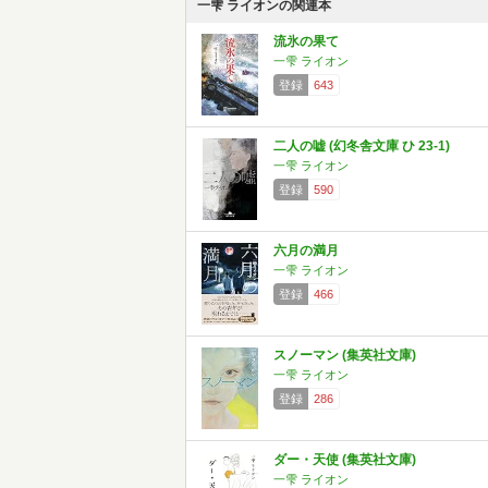
一雫 ライオンの関連本
流氷の果て
一雫 ライオン
登録
643
二人の嘘 (幻冬舎文庫 ひ 23-1)
一雫 ライオン
登録
590
六月の満月
一雫 ライオン
登録
466
スノーマン (集英社文庫)
一雫 ライオン
登録
286
ダー・天使 (集英社文庫)
一雫 ライオン