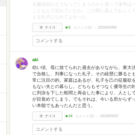
元服役囚がどうなってしまうのかと思って後半は
ことなんて忘れていたわ。この期に及んでおふく
える礼子になれてよかった。
ナイス
★9
コメント(
0
)
2026/05/08
aki
幼い頃、母に捨てられた過去がありながら、東大
で合格し、判事になった礼子。その経歴に勝ると
常に注目の的。家庭はあるが、礼子を己の征服欲
もない夫との暮らし。どちらもそつなく優等生の
に判決を下した蛭間と再会した事により、人とし
が目覚めてしまう。でもそれは、今いる所からず
い本能でもあったんだと思う。
ナイス
★34
コメント(
0
)
2026/05/07