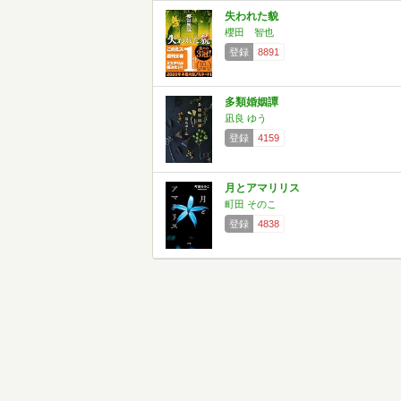
失われた貌
櫻田 智也
登録
8891
多類婚姻譚
凪良 ゆう
登録
4159
月とアマリリス
町田 そのこ
登録
4838