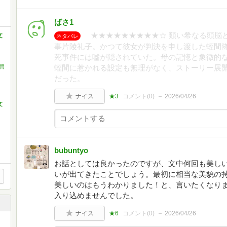
ばさ1
★★★★★★★★★☆ 類い希なる頭脳
文
ネタバレ
事片陵礼子。かつて彼女が判決を申し渡した蛭間
く
死事件には嘘が隠されていた。母の記憶と象徴的
潤
蛭間に惹かれる設定も無理がなく、ストーリー展
だった。
ナイス
★3
コメント(
0
)
2026/04/26
文
く
bubuntyo
お話としては良かったのですが、文中何回も美し
いが出てきたことでしょう。最初に相当な美貌の
美しいのはもうわかりました！と、言いたくなり
入り込めませんでした。
ナイス
★6
コメント(
0
)
2026/04/26