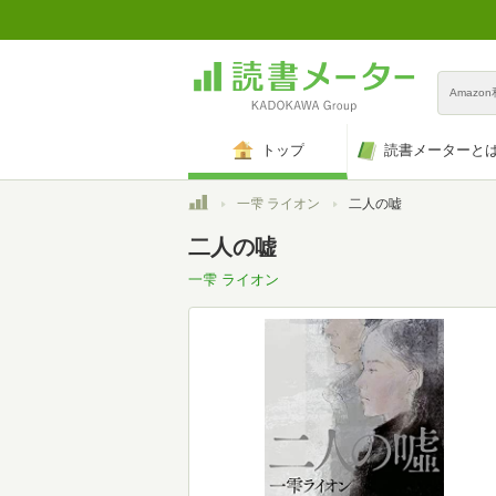
Amazo
トップ
読書メーターと
トップ
一雫 ライオン
二人の嘘
二人の嘘
一雫 ライオン