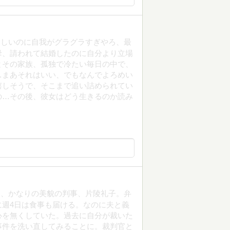
美しいのに自我がグラグラすぎやろ、最
母、請われて結婚したのに自分より立場
とその家族、孤独で冷たい毎日の中で、
…まあそれはいい、でもなんでよろめい
嬉しそうで、そこまで追い詰められてい
の…その後、彼女はどう生きるのか読み
格、かなりの美貌の判事、片陵礼子。弁
週4日は食事も届ける。なのに夫と義
心を無くしていた。過去に自分が裁いた
事件を洗い直してみることに。裁判官と