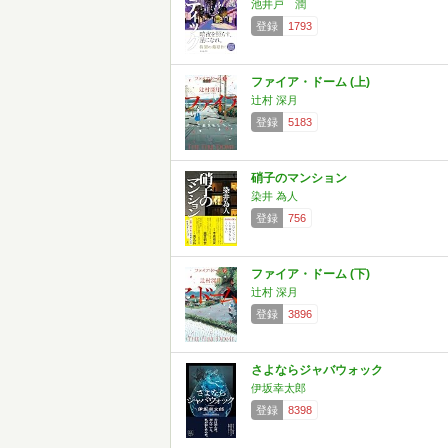
池井戸 潤
登録
1793
ファイア・ドーム (上)
辻村 深月
登録
5183
硝子のマンション
染井 為人
登録
756
ファイア・ドーム (下)
辻村 深月
登録
3896
さよならジャバウォック
伊坂幸太郎
登録
8398