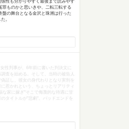
関係性も分かりやすく最後まで読みやす
冤罪ものかと思いきや、二転三転する
終盤の舞台となる金沢と珠洲は行った
した。
女性判事が、6年前に書いた判決文に
再調査を始める。そして、当時の被告人
で偽証し、彼女の身代わりとなり実刑を
者に惹かれという、ちょっとリアリティ
福な家に嫁ぎ”そこで侮蔑的な待遇に甘
のタイトルが”悲劇”。バッドエンドを