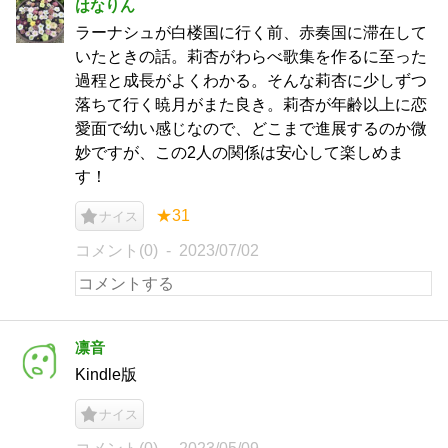
はなりん
ラーナシュが白楼国に行く前、赤奏国に滞在して
いたときの話。莉杏がわらべ歌集を作るに至った
過程と成長がよくわかる。そんな莉杏に少しずつ
落ちて行く暁月がまた良き。莉杏が年齢以上に恋
愛面で幼い感じなので、どこまで進展するのか微
妙ですが、この2人の関係は安心して楽しめま
す！
★31
ナイス
コメント(0)
2023/07/02
凛音
Kindle版
ナイス