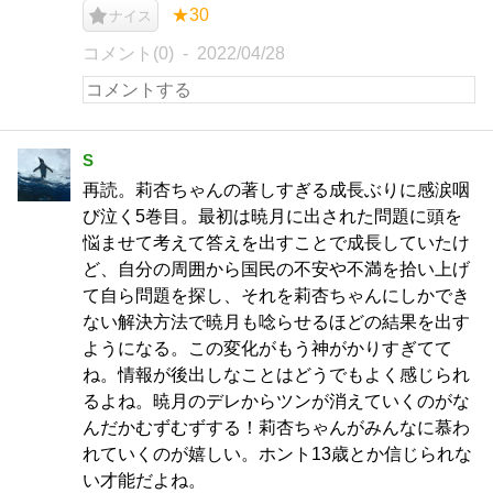
★30
ナイス
コメント(0)
2022/04/28
S
再読。莉杏ちゃんの著しすぎる成長ぶりに感涙咽
び泣く5巻目。最初は暁月に出された問題に頭を
悩ませて考えて答えを出すことで成長していたけ
ど、自分の周囲から国民の不安や不満を拾い上げ
て自ら問題を探し、それを莉杏ちゃんにしかでき
ない解決方法で暁月も唸らせるほどの結果を出す
ようになる。この変化がもう神がかりすぎてて
ね。情報が後出しなことはどうでもよく感じられ
るよね。暁月のデレからツンが消えていくのがな
んだかむずむずする！莉杏ちゃんがみんなに慕わ
れていくのが嬉しい。ホント13歳とか信じられな
い才能だよね。