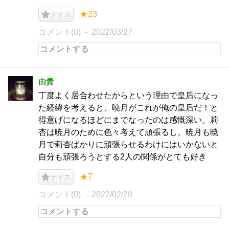
★23
ナイス
コメント(0)
2022/03/27
由貴
丁度よく居合わせたからという理由で皇后になっ
た経緯を考えると、暁月がこれが俺の皇后だ！と
得意げになるほどにまでなったのは感慨深い。莉
杏は暁月のために色々考えて頑張るし、暁月も暁
月で莉杏ばかりに頑張らせるわけにはいかないと
自分も頑張ろうとする2人の関係がとても好き
★7
ナイス
コメント(0)
2022/02/28