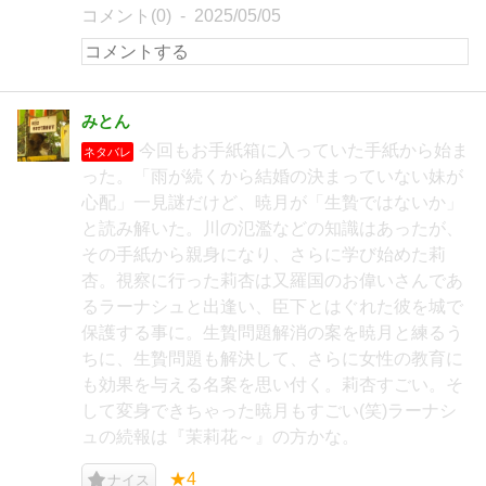
コメント(0)
2025/05/05
みとん
今回もお手紙箱に入っていた手紙から始ま
ネタバレ
った。「雨が続くから結婚の決まっていない妹が
心配」一見謎だけど、暁月が「生贄ではないか」
と読み解いた。川の氾濫などの知識はあったが、
その手紙から親身になり、さらに学び始めた莉
杏。視察に行った莉杏は又羅国のお偉いさんであ
るラーナシュと出逢い、臣下とはぐれた彼を城で
保護する事に。生贄問題解消の案を暁月と練るう
ちに、生贄問題も解決して、さらに女性の教育に
も効果を与える名案を思い付く。莉杏すごい。そ
して変身できちゃった暁月もすごい(笑)ラーナシ
ュの続報は『茉莉花～』の方かな。
★4
ナイス