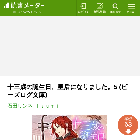
ログイン
新規登録
本を探
十三歳の誕生日、皇后になりました。5 (ビ
ーズログ文庫)
石田リンネ
,
Ｉｚｕｍｉ
感想
63