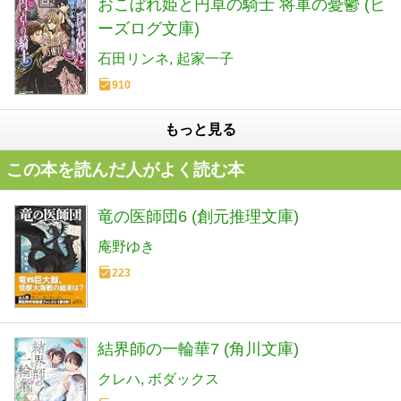
おこぼれ姫と円卓の騎士 将軍の憂鬱 (ビ
ーズログ文庫)
石田リンネ
起家一子
910
もっと見る
この本を読んだ人がよく読む本
竜の医師団6 (創元推理文庫)
庵野ゆき
223
結界師の一輪華7 (角川文庫)
クレハ
ボダックス