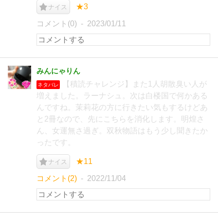
★3
ナイス
コメント(0)
2023/01/11
みんにゃりん
【積読チャレンジ】また1人胡散臭い人が
ネタバレ
増えました。ラーナシュ。次は白楼国で何かある
んですね。茉莉花の方に行きたい気もするけどあ
と2冊なので、先にこちらを消化します。明煌さ
ん、女運無さ過ぎ。双秋物語はもう少し聞きたか
ったです。
★11
ナイス
コメント(2)
2022/11/04