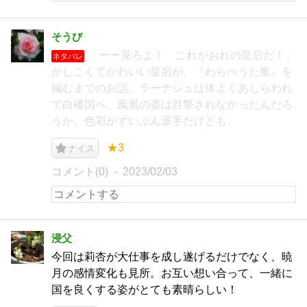
そうび
「ーー見ろよ！ これがおれの皇后だ！」
ネタバレ
かしこくてかわいい皇后が、『わらべうた集』を
編むまでのお話。ラーナシュは体よくあしらわれ
て白楼国へ。鳳凰の姿は目撃されなかったんだろ
うか、色彩がずいぶん派手だけども。
★3
ナイス
コメント(0)
2023/02/03
浸父
今回は莉杏が大仕事を成し遂げるだけでなく、暁
月の感情変化も見所。お互い想い合って、一緒に
国を良くする姿がとても素晴らしい！