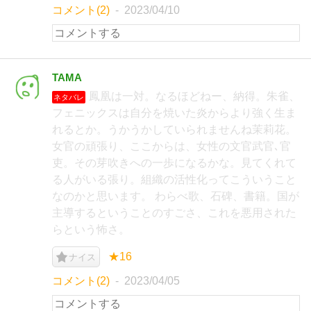
コメント(2)
2023/04/10
TAMA
鳳凰は一対。なるほどねー、納得。朱雀、
ネタバレ
フェニックスは自分を焼いた炎からより強く生ま
れるとか。うかうかしていられませんね茉莉花。
女官の頑張り、ここからは、女性の文官武官､官
吏。その芽吹きへの一歩になるかな。見てくれて
る人がいる張り。組織の活性化ってこういうこと
なのかと思います。 わらべ歌、石碑、書籍。国が
主導するということのすごさ、これを悪用された
らという怖さ。
★16
ナイス
コメント(2)
2023/04/05