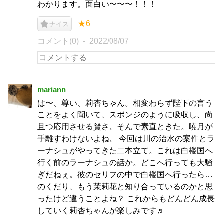
わかります。面白い〜〜〜！！！
★6
ナイス
コメント(0)
2022/08/07
mariann
は〜、尊い、莉杏ちゃん。相変わらず陛下の言う
ことをよく聞いて、スポンジのように吸収し、尚
且つ応用させる賢さ。そんで素直ときた。暁月が
手離すわけないよね。 今回は川の治水の案件とラ
ーナシュがやってきた二本立て。これは白楼国へ
行く前のラーナシュの話か。どこへ行っても大騒
ぎだねぇ。彼のセリフの中で白楼国へ行ったら…
のくだり、もう茉莉花と知り合っているのかと思
ったけど違うことよね？ これからもどんどん成長
していく莉杏ちゃんが楽しみです♬