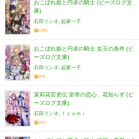
おこぼれ姫と円卓の騎士 (ビーズログ文
庫)
石田リンネ
起家一子
1351
おこぼれ姫と円卓の騎士 女王の条件 (ビ
ーズログ文庫)
石田リンネ
起家一子
975
茉莉花官吏伝 皇帝の恋心、花知らず (ビ
ーズログ文庫)
石田リンネ
Ｉｚｕｍｉ
971