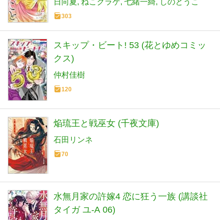
日向夏
ねこクラゲ
七緒一綺
しのとうこ
303
スキップ・ビート! 53 (花とゆめコミッ
クス)
仲村佳樹
120
焔琉王と戦巫女 (千夜文庫)
石田リンネ
70
水無月家の許嫁4 恋に狂う一族 (講談社
タイガ ユ-A 06)