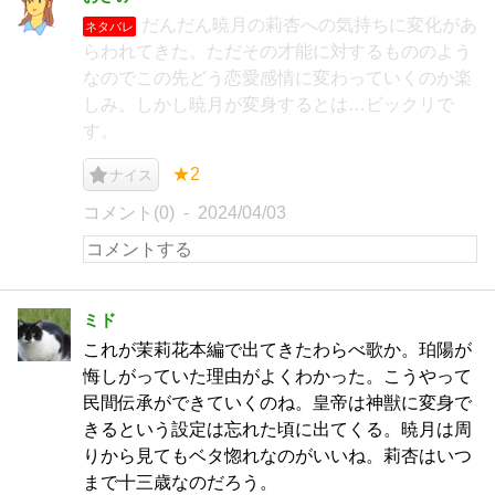
だんだん暁月の莉杏への気持ちに変化があ
ネタバレ
らわれてきた。ただその才能に対するもののよう
なのでこの先どう恋愛感情に変わっていくのか楽
しみ。しかし暁月が変身するとは…ビックリで
す。
★2
ナイス
コメント(0)
2024/04/03
ミド
これが茉莉花本編で出てきたわらべ歌か。珀陽が
悔しがっていた理由がよくわかった。こうやって
民間伝承ができていくのね。皇帝は神獣に変身で
きるという設定は忘れた頃に出てくる。暁月は周
りから見てもベタ惚れなのがいいね。莉杏はいつ
まで十三歳なのだろう。