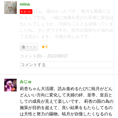
miina
ほぉ。面白かったです。 暁月も鳳凰にな
ネタバレ
れるんですね。 一緒に加護を受けた莉杏に変化は
ないんでしょうか。 今回も二人とも頑張っていま
したね。 少しずつですが、暁月の気持ちが溢れ出
てる気がします。 今後が楽しみです。
★4
ナイス
コメント(0)
2022/08/27
みじゅ
莉杏ちゃん大活躍。読み進めるたびに暁月がどん
どんいい方向に変化して夫婦の絆、皇帝、皇后と
しての成長が見えて楽しいです。 莉杏の国の為の
施策が目的を超えて、良い結果をもたらしてるの
は天性と努力の賜物。暁月が自慢したくなるのも