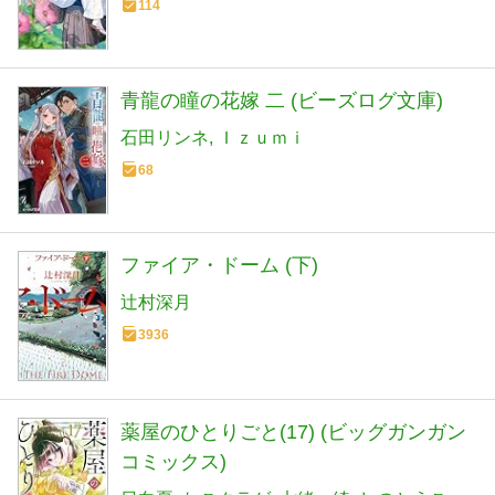
114
青龍の瞳の花嫁 二 (ビーズログ文庫)
石田リンネ
Ｉｚｕｍｉ
68
ファイア・ドーム (下)
辻村深月
3936
薬屋のひとりごと(17) (ビッグガンガン
コミックス)