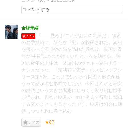
コメント(0)
2023/05/09
合縁奇縁
『――見ろよ!これがおれの皇后だ!』後宮
ネタバレ
のお手紙箱に、新たな『謎』が投函された。真相
を探るべく河川やの街を訪れた莉杏は、異国の青
年が“生贄”にされかけていたところを助ける。異
国の青年の正体は、叉羅国のヴァルマ家当主ラー
ナシュだった。「茉莉花官吏伝」のスピンオフシ
リーズ第5弾。これまでは小さな問題と解決が連
なって話が進む形式でしたが、今回は治水と不安
の解消という大きな問題にじっくり取り組む様子
が描かれ、莉杏と暁月が一緒に考えて行動し奮闘
する姿がよとても良かったです。暁月は莉杏に期
待しつつも政に巻き込む
★87
ナイス