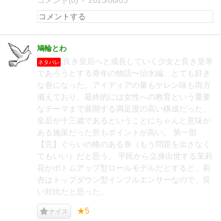
コメント(0)
2025/06/05
鳩輪とわ
良き皇后へと成長していく少女と良き皇帝
ネタバレ
であろうとする青年の物語〜治水編。とても好き
な巻になった。アイディアの量もケレン味も両方
備えており、最終的には女性への教育という重要
なテーマまで展開する満足度の高い構成だった。
皇后が十三歳であるということにちゃんと意味が
ある施策だった所もポイントが高い。 第一部
【完】ぐらいの格のある巻（もう問題を出さなく
てもいい）だと思う。 平民から立身出世する茉莉
花がボトムアップ型ロールモデルだとすると、莉
杏はトップダウン型インフルエンサーなので、良
い対比だと思った。
★5
ナイス