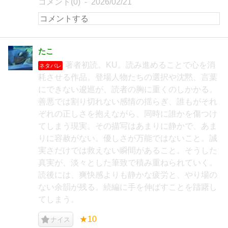
コメント(0)
2026/02/21
たこ
著者初読。KU。読み進めることで心を消
ネタバレ
耗させる作品。登場人物たちの選択や沈黙、言葉
にできない逡巡が、読者の胸に重くのしかかる。
善悪では割り切れない感情の揺らぎ、誰もがそれ
ぞれの正しさを抱えながら、同時に誰かを傷つけ
てしまう現実。その描写はあまりに静かで、あま
りに容赦がない。優しさが万能ではないこと。誠
実さだけでは救えない瞬間があること。そうした
真実が、淡々とした筆致で積み重ねられていく。
読後には、爽快感よりも静かな疲労と、やり場の
ない余韻が残る。続編に手を伸ばすことを躊躇し
てしまう。
★10
ナイス