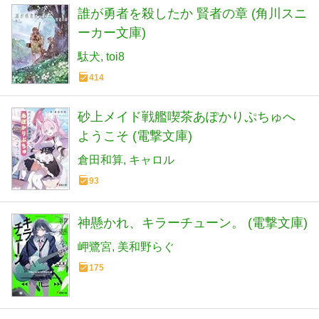
誰が勇者を殺したか 賢者の章 (角川スニ
ーカー文庫)
駄犬
toi8
414
砂上メイド戦艦喫茶あぽかりぷちゅへ
ようこそ (電撃文庫)
倉田和算
キャロル
93
神懸かれ、キラーチューン。 (電撃文庫)
岬鷺宮
美和野らぐ
175