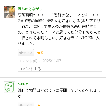
家系かけながし
萌萌萌萌〜！！！！1番好きなテーマです！！！
2章で慈の同時に複数人を好きになる(ポリアモリ
ー?)ことに対して主人公が気持ち悪い連呼する
の、どうなんだよ！？と思ってた部分もちゃんと
回収されて素晴らしい。好きなラノベTOP3に入
りました。
★3
ナイス
コメント(0)
2025/11/07
aurum
続刊で物語はどのように展開していくのでしょう
か
★1
ナイス