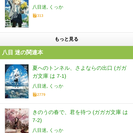
八目迷
くっか
313
もっと見る
八目 迷の関連本
夏へのトンネル、さよならの出口 (ガガ
ガ文庫 は 7-1)
八目迷
くっか
2779
きのうの春で、君を待つ (ガガガ文庫 は
7-2)
八目迷
くっか