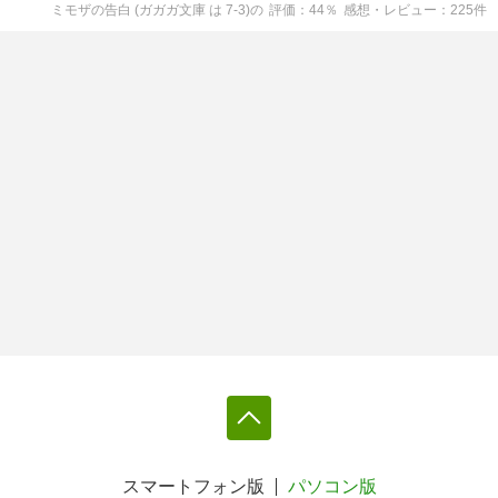
ミモザの告白 (ガガガ文庫 は 7-3)
の
評価
44
％
感想・レビュー
225
件
スマートフォン版
パソコン版