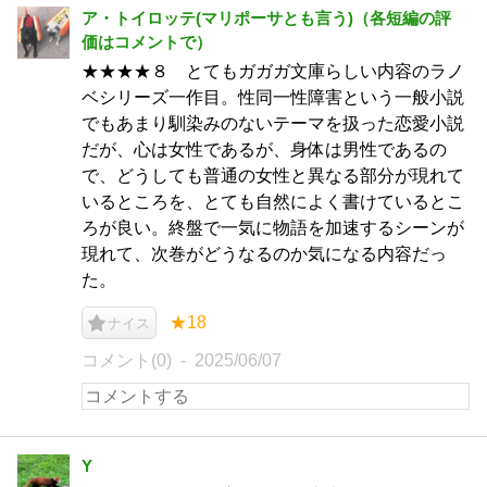
ア・トイロッテ(マリポーサとも言う)（各短編の評
価はコメントで）
★★★★８ とてもガガガ文庫らしい内容のラノ
ベシリーズ一作目。性同一性障害という一般小説
でもあまり馴染みのないテーマを扱った恋愛小説
だが、心は女性であるが、身体は男性であるの
で、どうしても普通の女性と異なる部分が現れて
いるところを、とても自然によく書けているとこ
ろが良い。終盤で一気に物語を加速するシーンが
現れて、次巻がどうなるのか気になる内容だっ
た。
★18
ナイス
コメント(0)
2025/06/07
Y