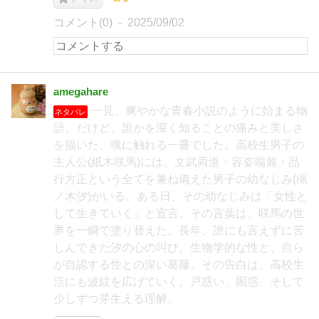
コメント(0)
2025/09/02
amegahare
一見、爽やかな青春小説のように始まる物
ネタバレ
語。だけど、誰かを深く知ることの痛みと美しさ
を描いた、魂に触れる一冊でした。高校生男子の
主人公(紙木咲馬)には、文武両道・容姿端麗・品
行方正という全てを兼ね備えた男子の幼なじみ(槻
ノ木汐)がいる。ある日、その幼なじみは「女性と
して生きていく」と宣言。その言葉は、咲馬の世
界を一瞬で塗り替えた。長年、誰にも言えずに苦
しんできた汐の心の叫び。生物学的な性と、自ら
が自認する性との深い葛藤。その告白は、高校生
活にも波紋を広げていく。戸惑い、困惑、そして
少しずつ芽生える理解。