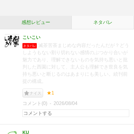
感想レビュー
ネタバレ
こいこい
滅茶苦茶まじめな内容だったんだが？どう
ネタバレ
しようもない割り切れない感情のぶつかり合いが
魅力であり、理解できないものを気持ち悪いと批
判した西園に対して、主人公も理解でき世良を気
持ち悪いと断じるのはあまりにも美しい。続刊前
提の構成。
★1
ナイス
コメント(0)
2026/08/04
KU