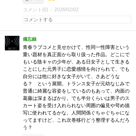
コメント(0)
2026/02/02
備忘録
青春ラブコメと見せかけて、性同一性障害という
重い題材を真正面から取り扱った作品。どこにで
もいる陰キャの少年が、ある日女子として生きる
ことにした元男子に恋愛感情を向けられて、でも
自分には他に好きな女子がいて、さあどうな
る？ という展開。トランス女子が元幼なじみで
普通に綺麗な容姿をしているのもあって、内面の
葛藤は深まるばかり。でも半分くらいは男子のス
カート姿を受け入れられない周囲の偏見や苛め描
写に使われてるかな。人間関係ぐちゃぐちゃにな
ってますけど、これ次巻移行どう整理するんだろ
う？