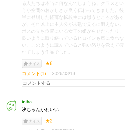
る人たちは本当に何なんでしょうね。クラスとい
う小空間のおかしさが良く伝わってきました。後
半に登場した軽薄な転校生には思うところがある
が、それ以上に主人公が未熟で見るに耐えない。
ボスの立ち位置にいる女子の嫌がらせだったり、
良いように取り繕っているヒロインも気に食わな
い。このように読んでいると強い怒りを覚えて疲
れてしまう作品でした。↓
★8
ナイス
コメント(1)
2026/03/13
iniha
汐ちゃんかわいい
★2
ナイス