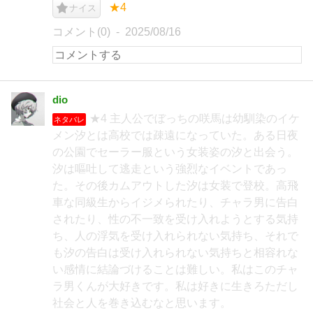
★4
ナイス
コメント(0)
2025/08/16
dio
★4 主人公でぼっちの咲馬は幼馴染のイケ
ネタバレ
メン汐とは高校では疎遠になっていた。ある日夜
の公園でセーラー服という女装姿の汐と出会う。
汐は嘔吐して逃走という強烈なイベントであっ
た。その後カムアウトした汐は女装で登校。高飛
車な同級生からイジメられたり、チャラ男に告白
されたり、性の不一致を受け入れようとする気持
ち、人の浮気を受け入れられない気持ち、それで
も汐の告白は受け入れられない気持ちと相容れな
い感情に結論づけることは難しい。私はこのチャ
ラ男くんが大好きです。私は好きに生きろただし
社会と人を巻き込むなと思います。