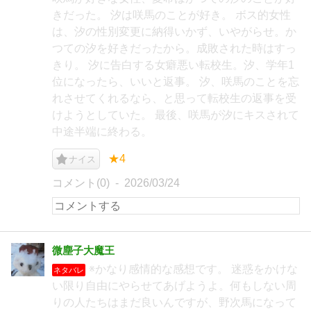
きだった。 汐は咲馬のことが好き。 ボス的女性
は、汐の性別変更に納得いかず、いやがらせ。か
つての汐を好きだったから。成敗された時はすっ
きり。 汐に告白する女癖悪い転校生。汐、学年1
位になったら、いいと返事。 汐、咲馬のことを忘
れさせてくれるなら、と思って転校生の返事を受
けようとしていた。 最後、咲馬が汐にキスされて
中途半端に終わる。
★4
ナイス
コメント(0)
2026/03/24
微塵子大魔王
※かなり感情的な感想です。 迷惑をかけな
ネタバレ
い限り自由にやらせてあげようよ。何もしない周
りの人たちはまだ良いんですが、野次馬になって