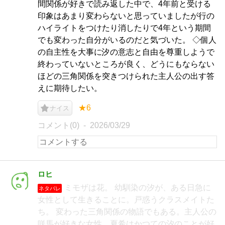
間関係が好きで読み返した中で、4年前と受ける
印象はあまり変わらないと思っていましたが行の
ハイライトをつけたり消したりで4年という期間
でも変わった自分がいるのだと気づいた。 ◇個人
の自主性を大事に汐の意志と自由を尊重しようで
終わっていないところが良く、どうにもならない
ほどの三角関係を突きつけられた主人公の出す答
えに期待したい。
★6
ナイス
コメント(0)
2026/03/29
ロヒ
ミモザは花。 幼馴染の汐が、ある日急に
ネタバレ
女性として生きることに。戸惑うクラスメイトた
ち。 変わった三角関係の物語でもある。主人公の
咲馬が好きな女性、夏希はかつての汐のことが好