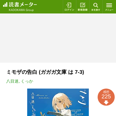
ログイン
新規登録
本を探
ミモザの告白 (ガガガ文庫 は 7-3)
八目迷
,
くっか
感想
225