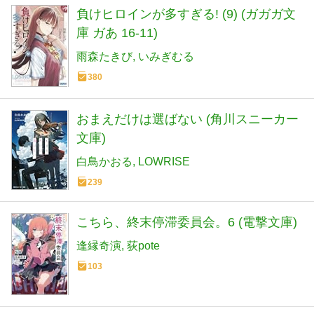
負けヒロインが多すぎる! (9) (ガガガ文
庫 ガあ 16-11)
雨森たきび
いみぎむる
380
おまえだけは選ばない (角川スニーカー
文庫)
白鳥かおる
LOWRISE
239
こちら、終末停滞委員会。6 (電撃文庫)
逢縁奇演
荻pote
103