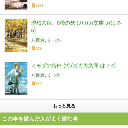
1161
琥珀の秋、0秒の旅 (ガガガ文庫 ガは 7-
5)
八目迷
くっか
679
ミモザの告白 (2) (ガガガ文庫 は 7-4)
八目迷
くっか
644
もっと見る
この本を読んだ人がよく読む本