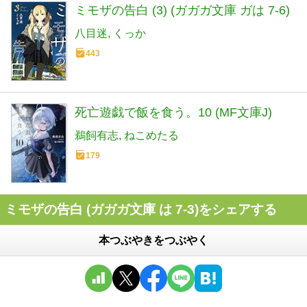
ミモザの告白 (3) (ガガガ文庫 ガは 7-6)
八目迷
くっか
443
死亡遊戯で飯を食う。10 (MF文庫J)
鵜飼有志
ねこめたる
179
ミモザの告白 (ガガガ文庫 は 7-3)をシェアする
本つぶやきをつぶやく