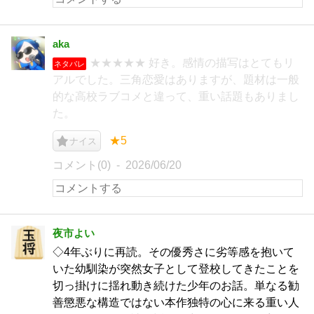
aka
★★★★★ 好き。感情の描写はとてもリ
ネタバレ
アルでした。三角恋愛はありますが、題材は一般
的な高校ラブコメと違って、重い話題もありまし
た。
★5
ナイス
コメント(0)
2026/06/20
夜市よい
◇4年ぶりに再読。その優秀さに劣等感を抱いて
いた幼馴染が突然女子として登校してきたことを
切っ掛けに揺れ動き続けた少年のお話。単なる勧
善懲悪な構造ではない本作独特の心に来る重い人