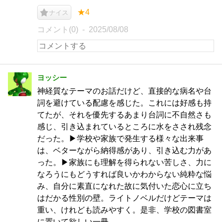
★4
ナイス
コメント(0)
2025/08/08
ヨッシー
神経質なテーマのお話だけど、直接的な病名や台
詞を避けている配慮を感じた。これには好感も持
てたが、それを優先するあまり台詞に不自然さも
感じ、引き込まれているところに水をさされ残念
だった。▶︎学校や家族で発生する様々な出来事
は、ベターながら納得感があり、引き込む力があ
った。▶︎家族にも理解を得られない苦しさ、力に
なろうにもどうすれば良いかわからない純粋な悩
み、自分に素直になれた故に気付いた恋心に立ち
はだかる性別の壁。ライトノベルだけどテーマは
重い、けれども読みやすく。是非、学校の図書室
に置いて欲しい一冊。