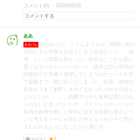
コメント(0)
2026/02/18
ああ
面白かった。どうしようもない感情に思わ
ネタバレ
ず読む手を何度も止めてしまう作品だった。「崩
壊」という章題も良かった。前半はここから更に
悪くなるのかというハラハラ、後半は汐と咲馬の
関係性が文字通り崩壊してしまうのかという不安
で最後まで一気に読んでしまった。結局、崩壊の
意味をうまく解釈しきれてなかったのがその分も
どかしいが、、、。西園アリサも最初は受け入れ
られないと思っていたが、ファミレスのシーンや
咲馬が自身が抱いた世良に対する気持ち悪さにつ
いて考えるシーンを読むと何となくギリギリ受け
入れられるようになったから凄いぜ
★2
ナイス