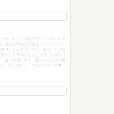
だとか、そういうはっきりした何かがあ
ン会社を辞めて27歳までコンビニでバ
のありがたいお誘いにも、ありがたさは
てるのにやる気がないと捉えられがちだ
き、全てが回り出す。惹かれるときは惹
たい、そう思った。でも落ちても大丈