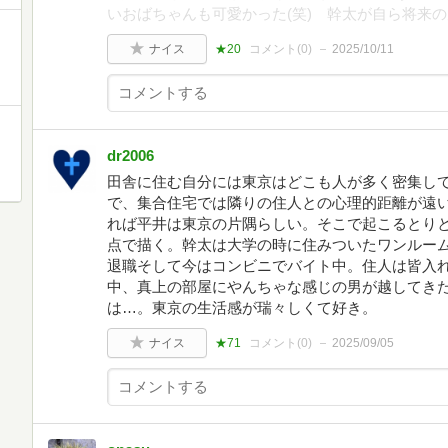
いおばちゃんも可愛かった(笑) 幹太が自ら将来
ナイス
★20
コメント(
0
)
2025/10/11
dr2006
田舎に住む自分には東京はどこも人が多く密集し
で、集合住宅では隣りの住人との心理的距離が遠
れば平井は東京の片隅らしい。そこで起こるとり
点で描く。幹太は大学の時に住みついたワンルー
退職そして今はコンビニでバイト中。住人は皆入
中、真上の部屋にやんちゃな感じの男が越してき
は…。東京の生活感が瑞々しくて好き。
ナイス
★71
コメント(
0
)
2025/09/05