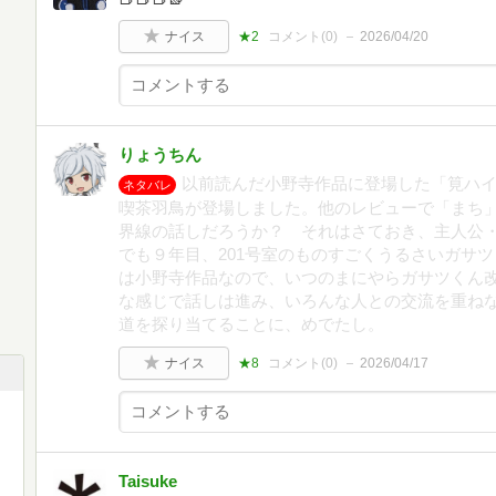
ナイス
★2
コメント(
0
)
2026/04/20
りょうちん
以前読んだ小野寺作品に登場した「筧ハ
ネタバレ
喫茶羽鳥が登場しました。他のレビューで「まち
界線の話しだろうか？ それはさておき、主人公・
でも９年目、201号室のものすごくうるさいガサ
は小野寺作品なので、いつのまにやらガサツくん
な感じで話しは進み、いろんな人との交流を重ね
道を探り当てることに、めでたし。
ナイス
★8
コメント(
0
)
2026/04/17
Taisuke