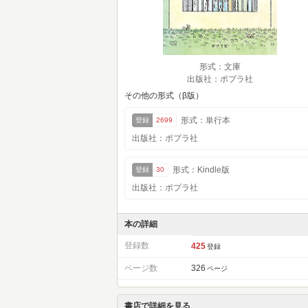
形式：文庫
出版社：ポプラ社
その他の形式（β版）
形式：単行本
登録
2699
出版社：ポプラ社
形式：Kindle版
登録
30
出版社：ポプラ社
本の詳細
登録数
425
登録
ページ数
326
ページ
書店で詳細を見る