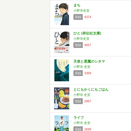
まち
小野寺史宜
登録
4374
ひと (祥伝社文庫)
小野寺史宜
登録
4057
天使と悪魔のシネマ
小野寺 史宜
登録
3369
とにもかくにもごはん
小野寺 史宜
登録
2987
ライフ
小野寺 史宜
登録
2699