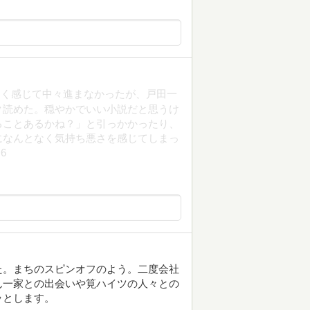
らく感じて中々進まなかったが、戸田一
ク読めた。穏やかでいい小説だと思うけ
ることあるかね？」と引っかかったり、
になんとなく気持ち悪さを感じてしまっ
6
た。まちのスピンオフのよう。二度会社
ん一家との出会いや筧ハイツの人々との
ッとします。