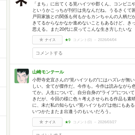
「まち」に出てくる筧ハイツや郡くん、コンビニ
というかこっちが刊行は先なんだね。うるさくて困
戸田家族との関係も何もかもカンちゃんの人柄だ
きてるからなかなか進めないこともあるけど、き
思える。また20代に戻ってこんな生き方したいな
ナイス
★9
コメント(
0
)
2026/04/04
山崎モンテール
小野寺史宜さんの“筧ハイツもの”にはハズレが無い
しい。全てが傑作だ。今作も。今作は読みながら
てか。人生について、自分自身の“ライフ”につい
きだが、今回の様に色々考えさせられる作品も素
に、未だ私の知らない“筧ハイツもの”は他にもあ
いつかたまたま出逢うのもいいだろう。
ナイス
★9
コメント(
0
)
2026/03/27