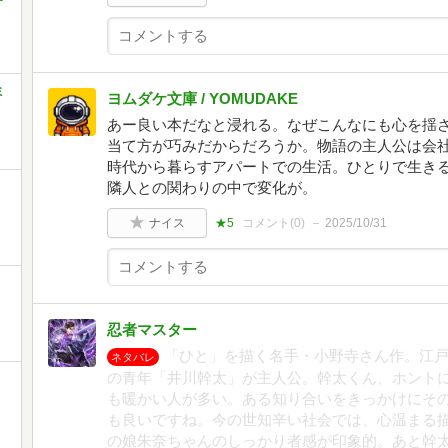
ミ
ヨムダケ文庫 / YOMUDAKE
あー良い本だなと浸れる。なぜこんなにも心を揺
当て方が巧みだからだろうか。物語の主人公は会社
時代から暮らすアパートでの生活。ひとりで生き
隣人との関わりの中で変化が。
ナイス
★5
コメント(
0
)
2025/10/31
忍者マスター
「ひと」を描く名手・小野寺さん作。江戸
ネタバレ
の青年「井川幹太」が主人公。幹太くん、ホント
も暖かい人が多い。ある知り合いをきっかけにそ
も良いですね。今の世知辛い社会では、心温まる
の娘朱奈ちゃんのしっかり者感が印象的。あと幹太