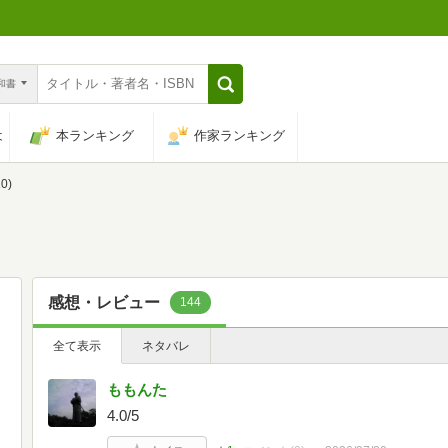
n和書
は
本ランキング
作家ランキング
0)
感想・レビュー
144
全て表示
ネタバレ
ももんた
4.0/5