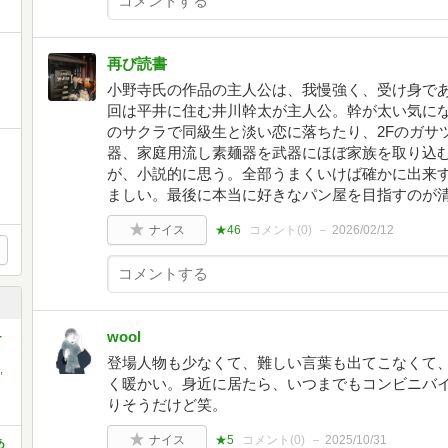
再び読書
小野寺氏の作品の主人公は、我慢強く、受け身で
回は平井に住む井川幹太が主人公。幹が太い気に
のサクラで同級生と淡い恋に落ちたり、2Fのガサ
器、家庭用流し素麺器を武器にほぼ家族を取り込
が、小説的に思う。全部うまくいけば確かに出来
ましい。最後に本当に好きなパン屋を目指すのが
ナイス
★46
コメント(
0
)
2026/02/12
wool
-
登場人物も少なくて、難しい言葉も出てこなくて
,
く暖かい。身近に居たら、いつまでもコンビニバ
りそうだけど笑。
ナイス
★5
コメント(
0
)
2025/10/31
あ