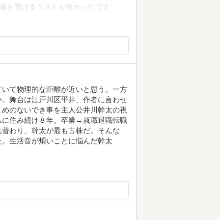
の扉を開けるラストが良かったです
ていて物理的な距離が近いと思う。一方
い。舞台は江戸川区平井、作者に言わせ
とめのないでき事を主人公井川幹太の視
ムに住み続け８年。卒業→就職退職転職
れ替わり、幹太が最も古株だ。そんな
た。生活音が煩いことに悩んだ幹太