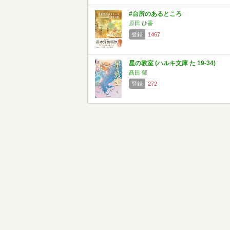
#台所のあるところ
原田 ひ香
登録
1467
星の教室 (ハルキ文庫 た 19-34)
髙田 郁
登録
272