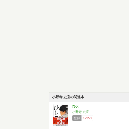
小野寺 史宜の関連本
ひと
小野寺 史宜
登録
12959