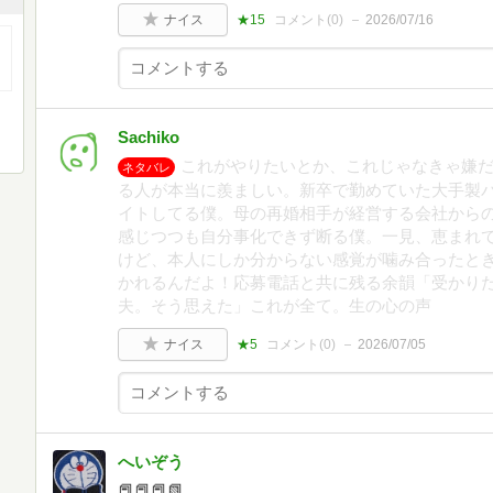
ナイス
★15
コメント(
0
)
2026/07/16
Sachiko
これがやりたいとか、これじゃなきゃ嫌
ネタバレ
る人が本当に羨ましい。新卒で勤めていた大手製パ
イトしてる僕。母の再婚相手が経営する会社から
感じつつも自分事化できず断る僕。一見、恵まれ
けど、本人にしか分からない感覚が噛み合ったと
かれるんだよ！応募電話と共に残る余韻「受かり
夫。そう思えた」これが全て。生の心の声
ナイス
★5
コメント(
0
)
2026/07/05
へいぞう
📕📕📕📗