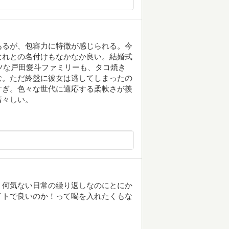
あるが、包容力に特徴が感じられる。今
なれとの名付けもなかなか良い。結婚式
ツな戸田愛斗ファミリーも、タコ焼き
む。ただ終盤に彼女は逃してしまったの
すぎ。色々な世代に適応する柔軟さが羨
清々しい。
、何気ない日常の繰り返しなのにとにか
イトで良いのか！って喝を入れたくもな