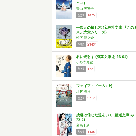
79-1)
青山 美智子
登録
1075
一次元の挿し木 (宝島社文庫 『この
ス』大賞シリーズ)
松下 龍之介
登録
23434
君に光射す (双葉文庫 お 53-01)
小野寺史宜
登録
122
ファイア・ドーム (上)
辻村 深月
登録
5212
成瀬は信じた道をいく (新潮文庫 み
73-2)
宮島未奈
登録
1435