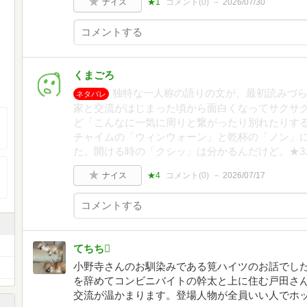
ナイス
★1
コメント(
0
)
2026/07/30
くまごろ
独特な一人称の語りの文が、最初読みづ
ネタバレ
家と交流がはじまった頃から面白くなってサクサ
ど「こんなに一気に周りと繋がったり別れたりす
チャイムの「ウィンウォーン」と乾杯の「ノン」
た。開ける時の「クシッ」は分かるんだけど。★3.
ナイス
★4
コメント(
0
)
2026/07/17
てちち
小野寺さんのお馴染みである筧ハイツのお話でし
を辞めてコンビニバイトの幹太と上に住む戸田さ
交流が温かまります。登場人物が全員いい人でホ