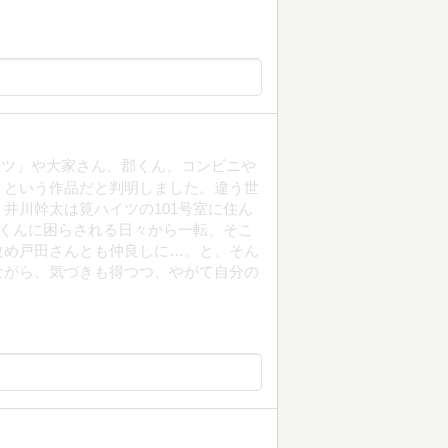
イツ」や大家さん、郡くん、コンビニや
」という作品だと判明しました。違う世
井川幹太は筧ハイツの101号室に住ん
ツくんに困らされる日々から一転、そこ
改め戸田さんとも仲良しに…。と、そん
ながら、気づきも得つつ、やがて自分の