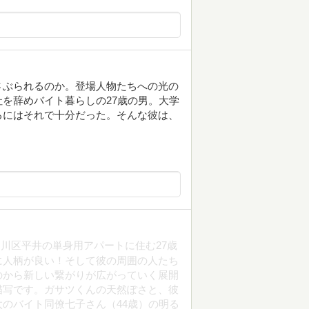
さぶられるのか。登場人物たちへの光の
を辞めバイト暮らしの27歳の男。大学
るにはそれで十分だった。そんな彼は、
川区平井の単身用アパートに住む27歳
に人柄が良い！そして彼の周囲の人たち
のから新しい繋がりが広がっていく展開
描写です。ガサツくんの天然ぽさと、彼
のバイト同僚七子さん（44歳）の明る