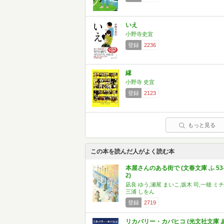
いえ
小野寺史宜
登録
2236
縁
小野寺 史宜
登録
2123
もっと見る
この本を読んだ人がよく読む本
本屋さんのある街で (文春文庫 ふ 53
2)
凪良 ゆう,瀬尾 まいこ,坂木 司,一穂 ミチ
三浦 しをん
登録
2719
リカバリー・カバヒコ (光文社文庫 