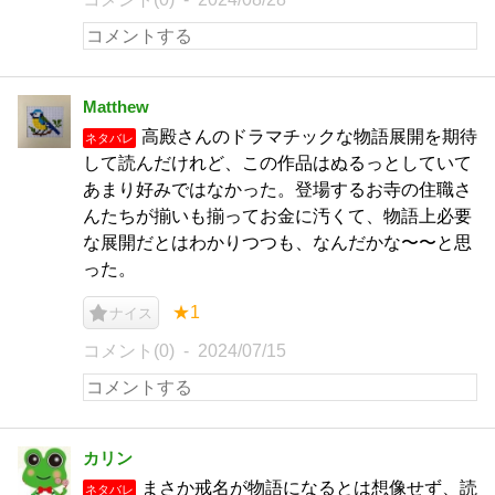
Matthew
高殿さんのドラマチックな物語展開を期待
ネタバレ
して読んだけれど、この作品はぬるっとしていて
あまり好みではなかった。登場するお寺の住職さ
んたちが揃いも揃ってお金に汚くて、物語上必要
な展開だとはわかりつつも、なんだかな〜〜と思
った。
★1
ナイス
コメント(0)
2024/07/15
カリン
まさか戒名が物語になるとは想像せず、読
ネタバレ