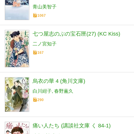
青山美智子
1067
七つ屋志のぶの宝石匣(27) (KC Kiss)
二ノ宮知子
167
烏衣の華 4 (角川文庫)
白川紺子
春野薫久
290
痛い人たち (講談社文庫 く 84-1)