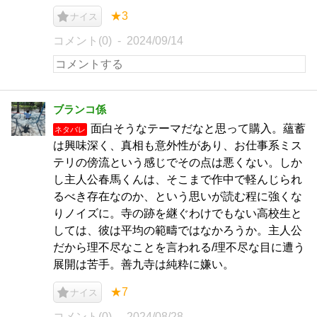
★3
ナイス
コメント(0)
2024/09/14
ブランコ係
面白そうなテーマだなと思って購入。蘊蓄
ネタバレ
は興味深く、真相も意外性があり、お仕事系ミス
テリの傍流という感じでその点は悪くない。しか
し主人公春馬くんは、そこまで作中で軽んじられ
るべき存在なのか、という思いが読む程に強くな
りノイズに。寺の跡を継ぐわけでもない高校生と
しては、彼は平均の範疇ではなかろうか。主人公
だから理不尽なことを言われる/理不尽な目に遭う
展開は苦手。善九寺は純粋に嫌い。
★7
ナイス
コメント(0)
2024/08/28