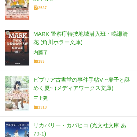
2537
MARK 警察庁特捜地域潜入班・鳴瀬清
花 (角川ホラー文庫)
内藤了
183
ビブリア古書堂の事件手帖V ~扉子と謎
めく夏~ (メディアワークス文庫)
三上延
1313
リカバリー・カバヒコ (光文社文庫 あ
79-1)