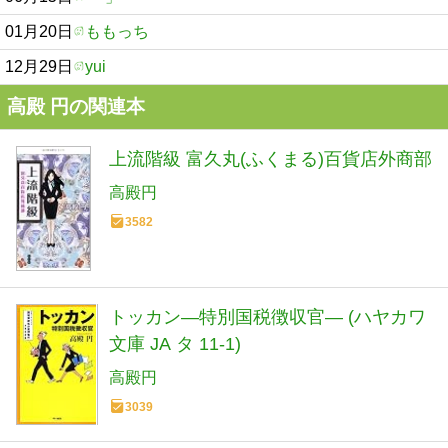
01月20日
ももっち
12月29日
yui
高殿 円の関連本
上流階級 富久丸(ふくまる)百貨店外商部
高殿円
3582
トッカン―特別国税徴収官― (ハヤカワ
文庫 JA タ 11-1)
高殿円
3039