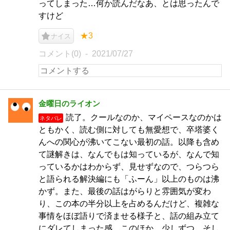
ってしまった…何か読んだなあ、とは思ったんで
すけど
★3
ナイス
コメント(0)
2021/07/27
金曜日のライオン
読了。クールなのか、マイペースなのかは
ネタバレ
ともかく、読む側に対しても無愛想で、卒塔婆く
んへの関心が沸いてこない最初の話。以降も含め
て謎解きは、なんでもは知っているが、なんで知
っているかはわからず、見せずなので、つらつら
と語られる解決編にも「ふーん」以上のものは沸
かず。また、最後の話はがらりと雰囲気が変わ
り、この本の半分以上を占めるんだけど、複雑な
事情をほぼ語りで済ませる様子と、話の組み立て
にダレてしまった感。このほか、少しずつ、そし