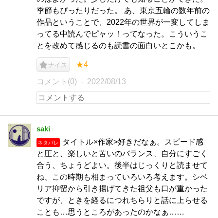
季節もぴったりだった。 あ、東京五輪の数年前の
作品ということで、2022年の世界が一変してしま
ってる中読んでピャッ！ってなった。こういうこ
とを改めて感じるのも読書の面白いとこかも。
★4
ナイス
コメント(0)
2022/08/13
saki
タイトル×作家>好きだなぁ。スピード感
ネタバレ
と圧と、楽しいと苦いのバランス、自分にすごく
合う、ちょうどよい。後半はじっくりと読ませて
ね、この時期も相まっていろいろ考えます。シベ
リア抑留から引き揚げてきた祖父も口が重かった
ですが、ときを経るにつれちらりと話に上らせる
ことも…思うところがあったのかなぁ……