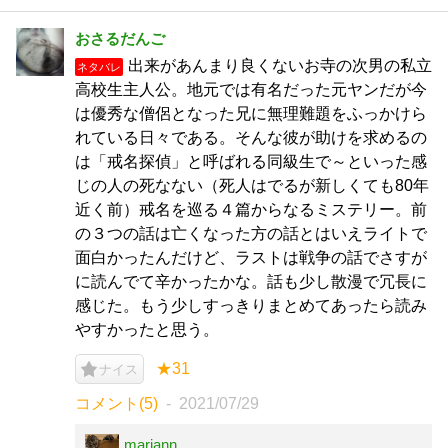
おさるだんご
出来があんまり良くないお寺の次男の私立
ネタバレ
高校生主人公。地元では有名だった元ヤンだが今
は優秀な僧侶となった兄に無理難題をふっかけら
れている日々である。そんな彼が助けを求めるの
は「戒名探偵」と呼ばれる同級生で～といった感
じの人の死なない（死人はでるが新しくても80年
近く前）戒名を巡る４篇からなるミステリー。前
の３つの話は亡くなった方の話とはいえライトで
面白かったんだけど、ラストは戦争の話でさすが
に読んでて辛かったかな。話も少し散漫で冗長に
感じた。もう少しすっきりまとめてあったら読み
やすかったと思う。
★31
ナイス
コメント(5)
2021/07/29
mariann