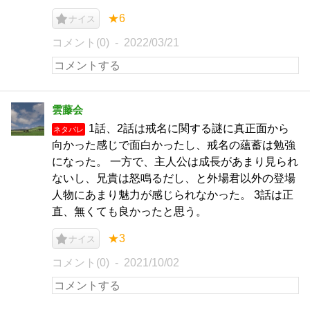
★6
ナイス
コメント(0)
2022/03/21
雲藤会
1話、2話は戒名に関する謎に真正面から
ネタバレ
向かった感じで面白かったし、戒名の蘊蓄は勉強
になった。 一方で、主人公は成長があまり見られ
ないし、兄貴は怒鳴るだし、と外場君以外の登場
人物にあまり魅力が感じられなかった。 3話は正
直、無くても良かったと思う。
★3
ナイス
コメント(0)
2021/10/02