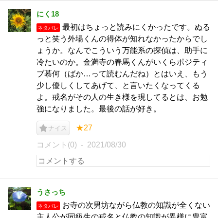
にく18
最初はちょっと読みにくかったです。ぬる
ネタバレ
っと笑う外場くんの得体が知れなかったからでし
ょうか。なんでこういう万能系の探偵は、助手に
冷たいのか。金満寺の春馬くんがいくらポジティ
ブ慕何（ばか…って読むんだね）とはいえ、もう
少し優しくしてあげて、と言いたくなってくる
よ。戒名がその人の生き様を現してるとは、お勉
強になりました。最後の話が好き。
★27
ナイス
コメント(0)
2021/08/30
うさっち
お寺の次男坊ながら仏教の知識が全くない
ネタバレ
主人公が同級生の戒名と仏教の知識が異様に豊富