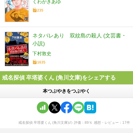
くわがきあゆ
235
ネタバレあり 双紋島の殺人 (文芸書・
小説)
下村敦史
1635
戒名探偵 卒塔婆くん (角川文庫)をシェアする
本つぶやきをつぶやく
戒名探偵 卒塔婆くん (角川文庫)
の
評価
89
％
感想・レビュー
17
件