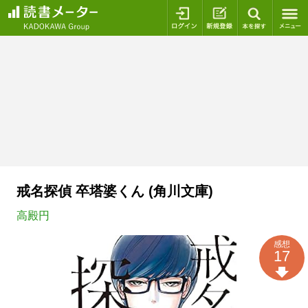
ログイン
新規登録
本を探
戒名探偵 卒塔婆くん (角川文庫)
高殿円
感想
17