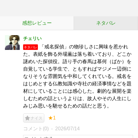
感想レビュー
ネタバレ
チェリい
「戒名探偵」の物珍しさに興味を惹かれ
ネタバレ
た。表紙を飾る外場薫は落ち着いており、どこか
謎めいた探偵役。語り手の春馬は慕何（ばか）を
自覚している学生で、ともすればマジメ一辺倒に
なりそうな雰囲気を中和してくれている。戒名を
はじめとする仏教知識や寺社の経済事情などを題
材にしていることには感心した。劇的な展開を楽
しむための話というよりは、故人やその人生にし
みじみ思いを馳せるための話だと思う。
★1
ナイス
コメント(0)
2026/07/14