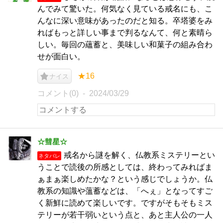
んでみて驚いた。何気なく見ている戒名にも、こ
んなに深い意味があったのだと知る。卒塔婆をみ
ればもっと詳しい事まで判るなんて、何と素晴ら
しい。毎回の蘊蓄と、美味しい和菓子の組み合わ
せが面白い。
★16
ナイス
コメント(0)
2024/03/29
☆彗星☆
戒名から謎を解く、仏教系ミステリーとい
ネタバレ
うことで読後の所感としては、終わってみればま
ぁまぁ楽しめたかな？という感じでしょうか。仏
教系の知識や薀蓄などは、「へぇ」となってすご
く新鮮に読めて楽しいです。ですがそもそもミス
テリーが若干弱いという点と、あと主人公の一人