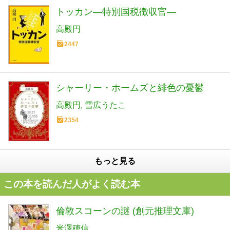
トッカン―特別国税徴収官―
高殿円
2447
シャーリー・ホームズと緋色の憂鬱
高殿円
雪広うたこ
2354
もっと見る
この本を読んだ人がよく読む本
倫敦スコーンの謎 (創元推理文庫)
米澤穂信