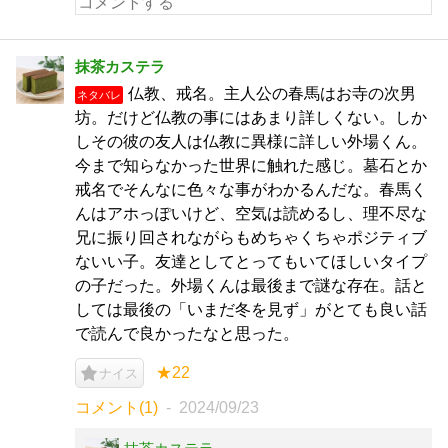
抹茶カステラ
仏教、戒名。主人公の春馬はお寺の次男
ネタバレ
坊。だけど仏教の事にはあまり詳しくない。しか
しその彼の友人は仏教に異様に詳しい外場くん。
今まで知らなかった世界に触れた感じ。墓石とか
戒名でそんなに色々な事がわかるんだな。春馬く
んはアホっぽいけど、空気は読めるし、理不尽な
兄に振り回されながらもめちゃくちゃポジティブ
ないい子。友達としてとってもいてほしいタイプ
の子だった。外場くんは最後まで謎な存在。話と
しては最後の「いまだ冬を見ず」がとても良い話
で読んで良かったなと思った。
★22
ナイス
コメント(1)
2024/09/23