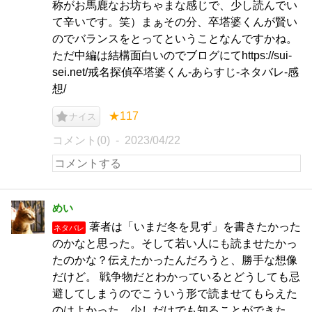
称がお馬鹿なお坊ちゃまな感じで、少し読んでい
て辛いです。笑）まぁその分、卒塔婆くんが賢い
のでバランスをとってということなんですかね。
ただ中編は結構面白いのでブログにてhttps://sui-
sei.net/戒名探偵卒塔婆くん-あらすじ-ネタバレ-感
想/
★117
ナイス
コメント(0)
2023/04/22
めい
著者は「いまだ冬を見ず」を書きたかった
ネタバレ
のかなと思った。そして若い人にも読ませたかっ
たのかな？伝えたかったんだろうと、勝手な想像
だけど。 戦争物だとわかっているとどうしても忌
避してしまうのでこういう形で読ませてもらえた
のはよかった。少しだけでも知ることができた。