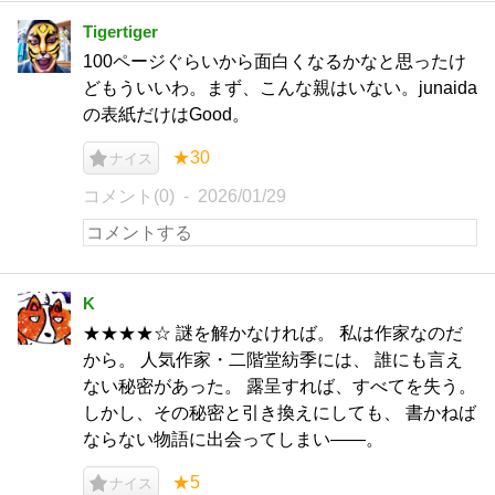
Tigertiger
100ページぐらいから面白くなるかなと思ったけ
どもういいわ。まず、こんな親はいない。junaida
の表紙だけはGood。
★30
ナイス
コメント(0)
2026/01/29
K
★★★★☆ 謎を解かなければ。 私は作家なのだ
から。 人気作家・二階堂紡季には、 誰にも言え
ない秘密があった。 露呈すれば、すべてを失う。
しかし、その秘密と引き換えにしても、 書かねば
ならない物語に出会ってしまい――。
★5
ナイス