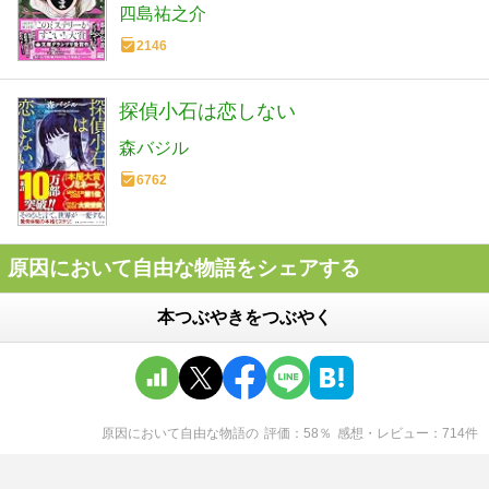
四島祐之介
2146
探偵小石は恋しない
森バジル
6762
原因において自由な物語をシェアする
本つぶやきをつぶやく
原因において自由な物語
の
評価
58
％
感想・レビュー
714
件