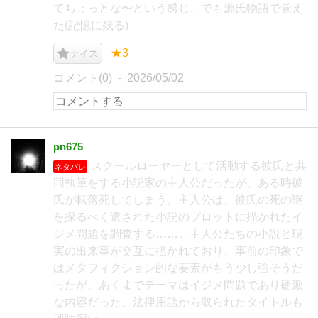
てちょっとな〜という感じ、でも源氏物語で覚え
た(記憶に残る)
★3
ナイス
コメント(0)
2026/05/02
pn675
スクールローヤーとして活動する彼氏と共
ネタバレ
同執筆をする小説家の主人公だったが、ある時彼
氏が転落死してしまう。主人公は、彼氏の死の謎
を探るべく遺された小説のプロットに描かれたイ
ジメ問題を調査する……。主人公たちの小説と現
実の出来事が交互に描かれており、事前の印象で
はメタフィクション的な要素がもう少し強そうだ
ったが、あくまでテーマはイジメ問題であり硬派
な内容だった。法律用語から取られたタイトルも