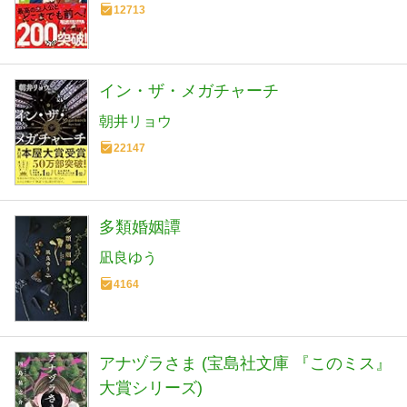
12713
イン・ザ・メガチャーチ
朝井リョウ
22147
多類婚姻譚
凪良ゆう
4164
アナヅラさま (宝島社文庫 『このミス』
大賞シリーズ)