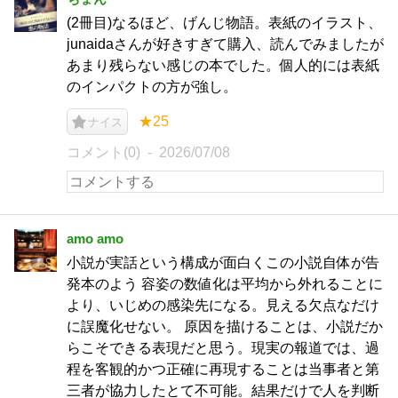
(2冊目)なるほど、げんじ物語。表紙のイラスト、
junaidaさんが好きすぎて購入、読んでみましたが
あまり残らない感じの本でした。個人的には表紙
のインパクトの方が強し。
★25
ナイス
コメント(0)
2026/07/08
amo amo
小説が実話という構成が面白くこの小説自体が告
発本のよう 容姿の数値化は平均から外れることに
より、いじめの感染先になる。見える欠点なだけ
に誤魔化せない。 原因を描けることは、小説だか
らこそできる表現だと思う。現実の報道では、過
程を客観的かつ正確に再現することは当事者と第
三者が協力したとて不可能。結果だけで人を判断