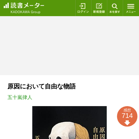
ログイン
新規登録
本を探
原因において自由な物語
五十嵐律人
感想
714