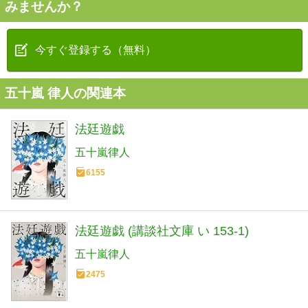
みませんか？
今すぐ登録する（無料）
五十嵐 律人の関連本
法廷遊戯
五十嵐律人
6155
法廷遊戯 (講談社文庫 い 153-1)
五十嵐律人
2475