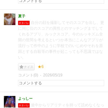
夏子
自分の顔を撮影してそのスコアを出し、更
ネタバレ
に同じ位のスコアの異性とのマッチングまでして
くれるアプリ、ルックスコア。今のルッキズム全
開の世間を考えるといつか本当にこんなアプリが
流行って作中のように学校でのいじめやそれを原
因とする自殺等の事件が起こっても不思議ではな
い。
★6
ナイス
コメント(0)
2026/05/19
よっしー
途中からリアリティを持って読めなくなっ
ネタバレ