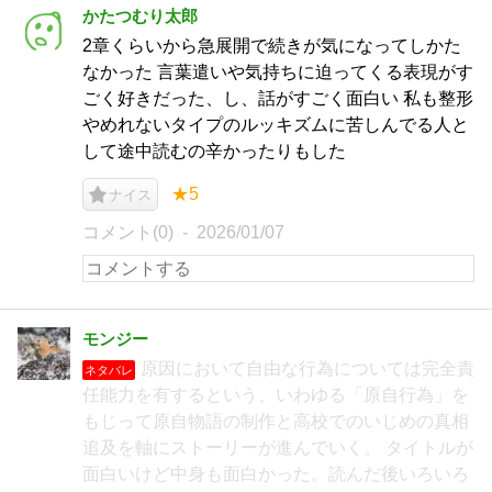
かたつむり太郎
2章くらいから急展開で続きが気になってしかた
なかった 言葉遣いや気持ちに迫ってくる表現がす
ごく好きだった、し、話がすごく面白い 私も整形
やめれないタイプのルッキズムに苦しんでる人と
して途中読むの辛かったりもした
★5
ナイス
コメント(0)
2026/01/07
モンジー
原因において自由な行為については完全責
ネタバレ
任能力を有するという、いわゆる「原自行為」を
もじって原自物語の制作と高校でのいじめの真相
追及を軸にストーリーが進んでいく。 タイトルが
面白いけど中身も面白かった。読んだ後いろいろ