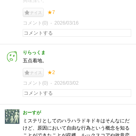
興味深い。
★7
ナイス
コメント(0)
2026/03/16
りらっくま
五点着地。
★2
ナイス
コメント(0)
2026/03/02
おーすが
ミステリとしてのハラハラドキドキはそんなにだ
けど、原因において自由な行為という概念を知る
ことができたことが収穫。ルックスコアや故意恋