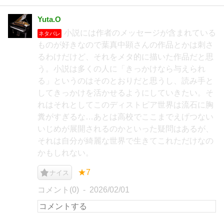
Yuta.O
小説には作者のメッセージが含まれている
ネタバレ
ものが好きなので葉真中顕さんの作品とかは刺さ
るわけだけど、それをメタ的に描いた作品だと思
う。小説は多くの人に「きっかけなら与えられ
る」というのはそのとおりだと思うし、読み手と
してきっかけを活かせるようにしていきたい。そ
れはそれとしてこのディストピア世界は流石に胸
糞がすぎるな…あとは高校でここまでえげつない
いじめが展開されるのかといった疑問はあるが、
それは自分が綺麗な世界で生きてこれただけなの
かもしれない。
★7
ナイス
コメント(0)
2026/02/01