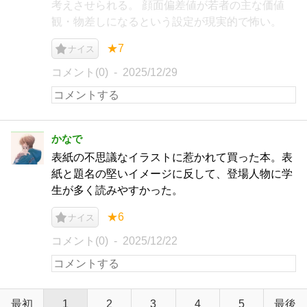
考えさせられる。 顔面偏差値が若者の主な価値
観・物差しになるという設定が現実的で怖い。
★7
ナイス
コメント(0)
2025/12/29
かなで
表紙の不思議なイラストに惹かれて買った本。表
紙と題名の堅いイメージに反して、登場人物に学
生が多く読みやすかった。
★6
ナイス
コメント(0)
2025/12/22
最初
1
2
3
4
5
最後