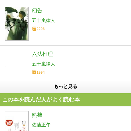
幻告
五十嵐律人
2206
六法推理
五十嵐律人
1994
もっと見る
この本を読んだ人がよく読む本
熟柿
佐藤正午