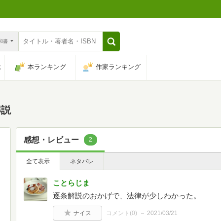
n和書
は
本ランキング
作家ランキング
解説
感想・レビュー
2
全て表示
ネタバレ
ことらじま
逐条解説のおかげで、法律が少しわかった。
ナイス
コメント(
0
)
2021/03/21