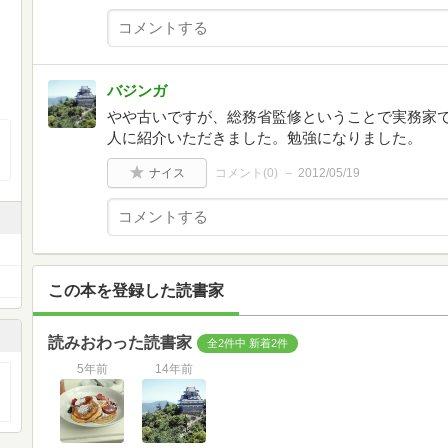
バジンガ
やや古いですが、総務省監修ということで実務家
人に紹介いただきました。勉強になりました。
ナイス
コメント(
0
)
2012/05/19
この本を登録した読書家
読みおわった読書家
全2件中 新着2件
5年前
14年前