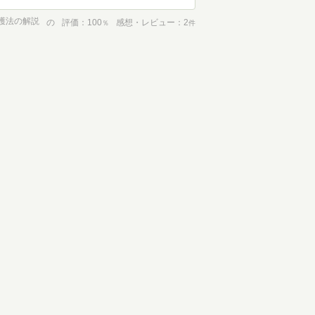
護法の解説
の
評価
100
感想・レビュー
2
％
件