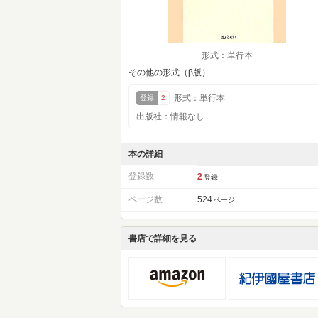
形式：単行本
その他の形式（β版）
形式：単行本
登録
2
出版社：情報なし
本の詳細
登録数
2
登録
ページ数
524
ページ
書店で詳細を見る