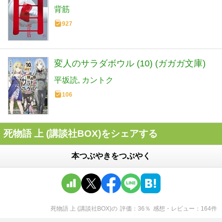
背筋
927
変人のサラダボウル (10) (ガガガ文庫)
平坂読
カントク
106
死物語 上 (講談社BOX)をシェアする
本つぶやきをつぶやく
死物語 上 (講談社BOX)
の
評価
36
％
感想・レビュー
164
件