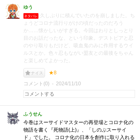
ゆう
久しぶりに積んでいたのを崩しました。ち
ネタバレ
ょうどコロナ流行りがけの頃だったのだろう
か……懐かしいがすぎる。今回はわりとしっとり
目のお話だったな、という印象。デストピアと忍
のやり取りもだけど、吸血鬼のみに作用するウイ
ルスとか。色々忍もながい盟友との最後をちゃん
と楽しめてよかった。
★8
ナイス
コメント(0)
2024/11/10
ふうせん
今巻はスーサイドマスターの再登場とコロナ化の
物語を書く『死物語(上)』、「しのぶスーサイ
ド」でした。 コロナ化の日本を創作に取り入れる