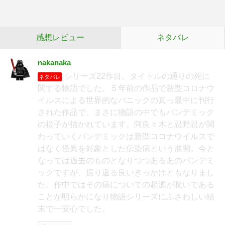
感想レビュー
ネタバレ
nakanaka
シリーズ22作目。タイトルの通りの死に
ネタバレ
関する物語でした。５年前の作品で新型コロナウ
イルスによる世界的なパニックの真っ最中に刊行
された作品で、まさに物語の中でもパンデミック
の様子が描かれています。阿良々木と忍野忍が関
わっていくパンデミックは新型コロナウイルスで
はなく怪異を対象とした伝染病という展開。今と
なっては過去のものとなりつつあるあのパンデミ
ックですが、振り返る良いきっかけともなりまし
た。作中ではその病についての起源が呪いである
ことが明らかになり物語シリーズにふさわしい結
末で一安心でした。