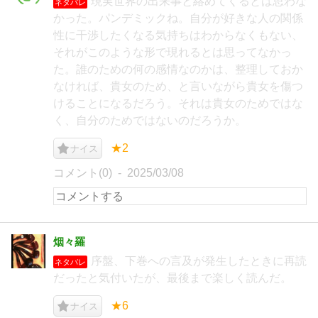
現実世界の出来事と絡めてくるとは思わな
ネタバレ
かった。パンデミックね。自分が好きな人の関係
性に干渉したくなる気持ちはわからなくもない、
それがこのような形で現れるとは思ってなかっ
た。誰のための何の感情なのかは、整理しておか
なければ、貴女のため、と言いながら貴女を傷つ
けることになるだろう。それは貴女のためではな
く、自分のためではないのだろうか。
★2
ナイス
コメント(0)
2025/03/08
烟々羅
序盤、下巻への言及が発生したときに再読
ネタバレ
だったと気付いたが、最後まで楽しく読んだ。
★6
ナイス