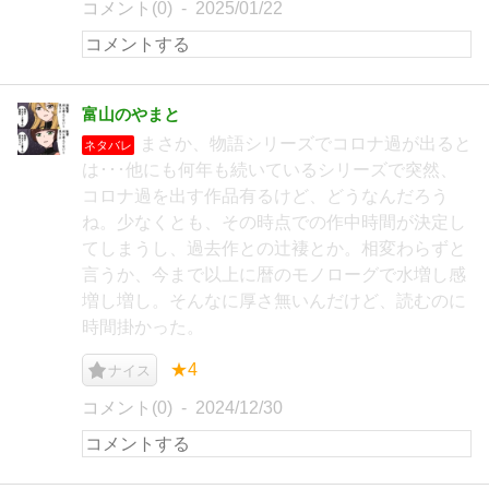
コメント(0)
2025/01/22
富山のやまと
まさか、物語シリーズでコロナ過が出ると
ネタバレ
は･･･他にも何年も続いているシリーズで突然、
コロナ過を出す作品有るけど、どうなんだろう
ね。少なくとも、その時点での作中時間が決定し
てしまうし、過去作との辻褄とか。相変わらずと
言うか、今まで以上に暦のモノローグで水増し感
増し増し。そんなに厚さ無いんだけど、読むのに
時間掛かった。
★4
ナイス
コメント(0)
2024/12/30