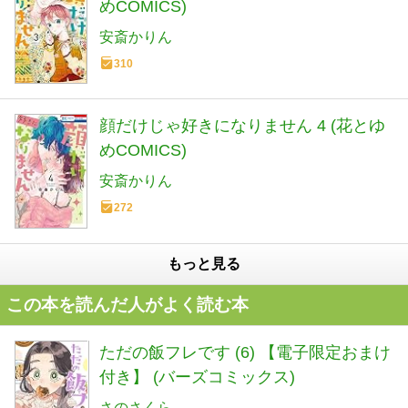
めCOMICS)
安斎かりん
310
顔だけじゃ好きになりません 4 (花とゆ
めCOMICS)
安斎かりん
272
もっと見る
この本を読んだ人がよく読む本
ただの飯フレです (6) 【電子限定おまけ
付き】 (バーズコミックス)
さのさくら