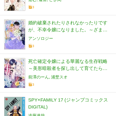
ろしカラーペーパー付き】 (異世界ヒロ
3
インファンタジー)
婚約破棄されたりされなかったりです
が、不幸令嬢になりました。～ざまぁ
しなくても幸せです～ アンソロジー
アンソロジー
コミック（３） (異世界ヒロインファン
3
タジー)
死亡確定令嬢による華麗なる生存戦略
～美形暗殺者を探し出して育てたら、
溺愛ルートに入ったようです～（２）
前澤のーん
浦埜スオ
(異世界ヒロインファンタジー)
3
SPY×FAMILY 17 (ジャンプコミックス
DIGITAL)
遠藤達哉