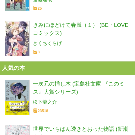
25
きみにほどけて春嵐（１） (BE・LOVE
コミックス)
きくちくらげ
3
人気の本
一次元の挿し木 (宝島社文庫 『このミ
ス』大賞シリーズ)
松下龍之介
23518
世界でいちばん透きとおった物語 (新潮