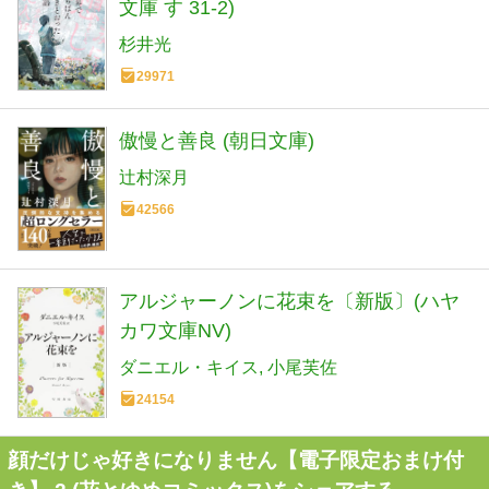
文庫 す 31-2)
杉井光
29971
傲慢と善良 (朝日文庫)
辻村深月
42566
アルジャーノンに花束を〔新版〕(ハヤ
カワ文庫NV)
ダニエル・キイス
小尾芙佐
24154
顔だけじゃ好きになりません【電子限定おまけ付