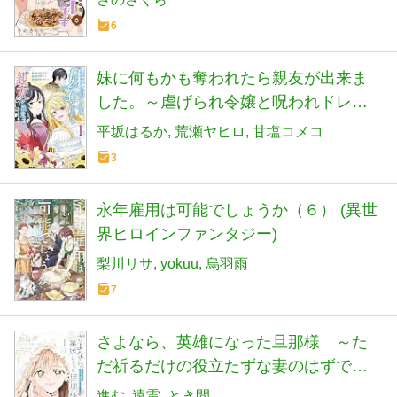
6
妹に何もかも奪われたら親友が出来ま
した。～虐げられ令嬢と呪われドレス
の謎令嬢～（１） (異世界ヒロインファ
平坂はるか
荒瀬ヤヒロ
甘塩コメコ
ンタジー)
3
永年雇用は可能でしょうか（６） (異世
界ヒロインファンタジー)
梨川リサ
yokuu
烏羽雨
7
さよなら、英雄になった旦那様 ～た
だ祈るだけの役立たずな妻のはずでし
たが……～（１） 【電子限定描きお
進む
遠雷
とき間