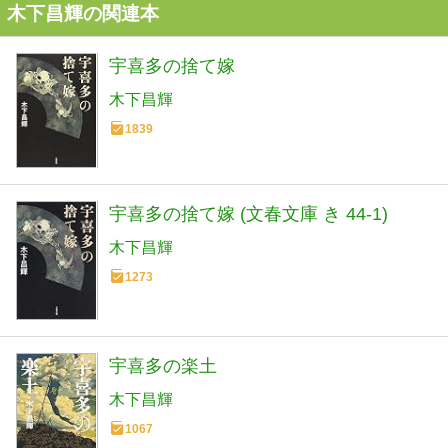
木下昌輝の関連本
宇喜多の捨て嫁
木下昌輝
1839
宇喜多の捨て嫁 (文春文庫 き 44-1)
木下昌輝
1273
宇喜多の楽土
木下昌輝
1067