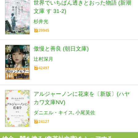
世界でいちばん透きとおった物語 (新潮
文庫 す 31-2)
杉井光
29945
傲慢と善良 (朝日文庫)
辻村深月
42497
アルジャーノンに花束を〔新版〕(ハヤ
カワ文庫NV)
ダニエル・キイス
小尾芙佐
24127