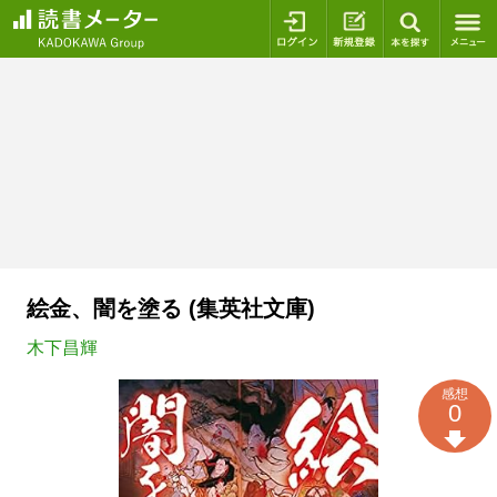
ログイン
新規登録
本を探
絵金、闇を塗る (集英社文庫)
木下昌輝
感想
0