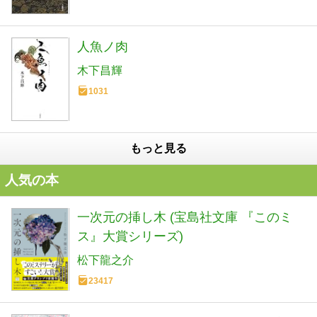
人魚ノ肉
木下昌輝
1031
もっと見る
人気の本
一次元の挿し木 (宝島社文庫 『このミ
ス』大賞シリーズ)
松下龍之介
23417