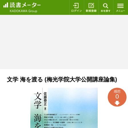
ログイン
新規登録
本を探
文学 海を渡る (梅光学院大学公開講座論集)
感想
0