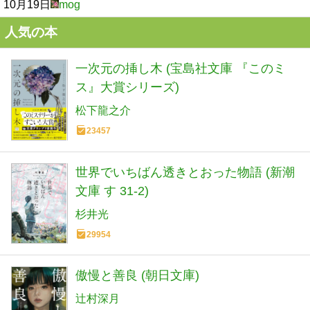
10月19日
mog
人気の本
一次元の挿し木 (宝島社文庫 『このミ
ス』大賞シリーズ)
松下龍之介
23457
世界でいちばん透きとおった物語 (新潮
文庫 す 31-2)
杉井光
29954
傲慢と善良 (朝日文庫)
辻村深月