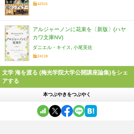
42531
アルジャーノンに花束を〔新版〕(ハヤ
カワ文庫NV)
ダニエル・キイス
小尾芙佐
24138
文学 海を渡る (梅光学院大学公開講座論集)をシェ
アする
本つぶやきをつぶやく