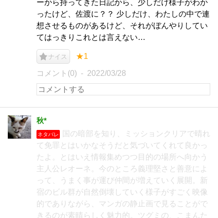
ーから持ってきた日記から、少しだけ様子がわか
ったけど、佐渡に？？ 少しだけ、わたしの中で連
想させるものがあるけど、それがぼんやりしてい
てはっきりこれとは言えない…
★1
ナイス
コメント(0)
2022/03/28
秋*
国の暗部を知り、ミッションクリアで晴れ
ネタバレ
て免罪とはいかなそうだと気づいてくれて良かっ
たよ。とはいえ情報集めつつ目的の場所へ向かう
主人公レオーネ。今のところ義理堅さと善意によ
って、うまく事が運び仲間が増えていく展開。新
宿のビル群が自然倒壊していく様子がすごく映像
的でありながら、マンガの静止画で見ることがで
きるのが素晴らしく魅力的。ツグミの、こまんた