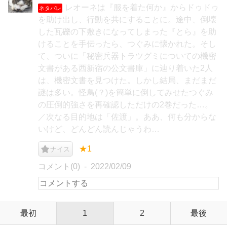
レオーネは『服を着た何か』からドゥドゥ
ネタバレ
を助け出し、行動を共にすることに。途中、倒壊
した瓦礫の下敷きになってしまった『とら』を助
けることを手伝ったら、つぐみに懐かれた。そし
て、ついに「秘密兵器トラツグミについての機密
文書がある西新宿の公文書庫」に辿り着いた2人
は、機密文書を見つけた。しかし結局、まだまだ
謎は多い。怪鳥(？)を簡単に倒してみせたつぐみ
の圧倒的強さを再確認しただけの2巻だった…。
／次なる目的地は「佐渡」。ああ、何も分からな
いけど、どんどん読んじゃうわ…
★1
ナイス
コメント(0)
2022/02/09
最初
1
2
最後