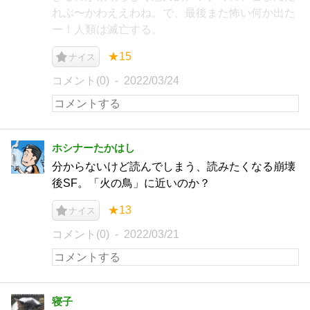
れぶ〜かわええわね。で、最後また怖い何か出た
ー！人類は滅亡する。
★15
ナイス
コメント(0)
2022/03/24
ホシナーたかはし
分からないけど読んでしまう、読みたくなる崩壊
後SF。「火の鳥」に近いのか？
★13
ナイス
コメント(0)
2022/03/21
寝子