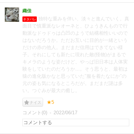
織佳
独特な重みを伴い、淡々と進んでいく。真
ネタバレ
面目で慎重派なレオーネと、ひょうきんもので行
動派なドゥドゥは凸凹のようで結構相性いいので
はないだろうか。ただお互いに目的が一緒という
だけの赤の他人。まだまだ信用はできてない様
子。それにしても新たに現れた敵(怪物)がまるで
キメラのような姿だけど、やっぱ旧日本は人体実
験をしていたのだろうか…。そう思うと、最初は
猿の進化版かなと思っていた"服を着たなにか"の
元の姿も気になるところだが。まだまだ謎は多
い。つぐみが最大の癒し。
★5
ナイス
コメント(0)
2022/06/17