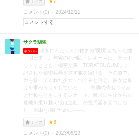
★7
ナイス
コメント(0)
2024/12/11
サクラ翡翠
永きにわたり人の住まぬ“魔境”となった地
ネタバレ
「旧日本」。無実の死刑囚・レオーネは、同士ド
ゥドゥとともに機密文書「TORATSUGUMI」に
記された秘密兵器を探す旅を続ける。その道中、
命を救ってくれた少女・つぐみと再会。彼女は助
けを求める目をしていた──。 鳥脚の少女つぐみ
と行動をともにするレオーネ。異形の生物からの
危機を乗り越え彼は進む。秘密兵器を見つけ出
し、自由を掴むために───。
★6
ナイス
コメント(0)
2023/08/13