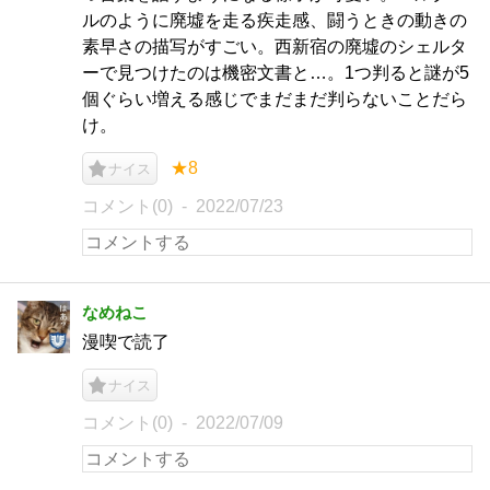
ルのように廃墟を走る疾走感、闘うときの動きの
素早さの描写がすごい。西新宿の廃墟のシェルタ
ーで見つけたのは機密文書と…。1つ判ると謎が5
個ぐらい増える感じでまだまだ判らないことだら
け。
★8
ナイス
コメント(0)
2022/07/23
なめねこ
漫喫で読了
ナイス
コメント(0)
2022/07/09