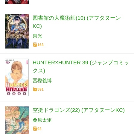
図書館の大魔術師(10) (アフタヌーン
KC)
泉光
163
HUNTER×HUNTER 39 (ジャンプコミッ
クス)
冨樫義博
591
空挺ドラゴンズ(22) (アフタヌーンKC)
桑原太矩
93