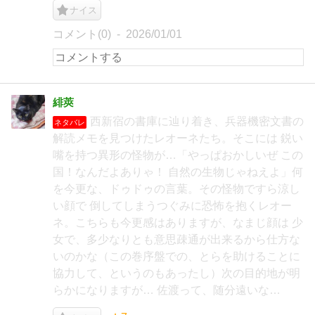
ナイス
コメント(0)
2026/01/01
緋莢
西新宿の書庫に辿り着き、兵器機密文書の
ネタバレ
解読メモを見つけたレオーネたち。そこには 鋭い
嘴を持つ異形の怪物が…「やっぱおかしいぜ この
国！なんだよありゃ！ 自然の生物じゃねえよ」何
を今更な、ドゥドゥの言葉。その怪物ですら涼し
い顔で 倒してしまうつぐみに恐怖を抱くレオー
ネ。こちらも今更感はありますが、なまじ顔は 少
女で、多少なりとも意思疎通が出来るから仕方な
いのかな（この巻序盤での、とらを助けることに
協力して、というのもあったし）次の目的地が明
らかになりますが… 佐渡って、随分遠いな…