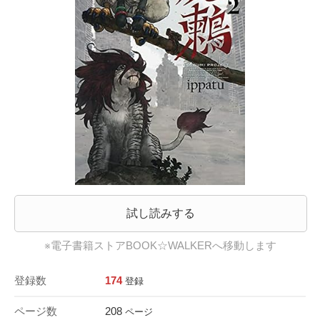
試し読みする
※電子書籍ストアBOOK☆WALKERへ移動します
登録数
174
登録
ページ数
208
ページ