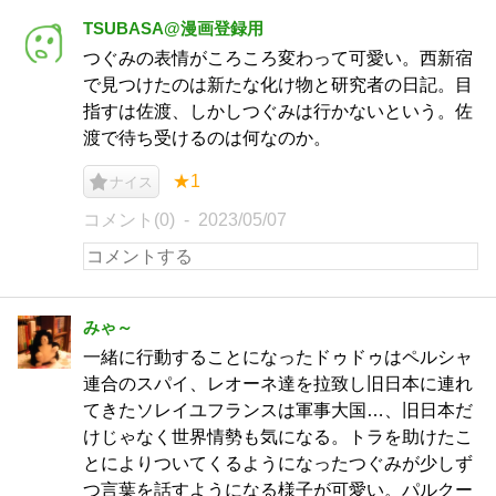
TSUBASA@漫画登録用
つぐみの表情がころころ変わって可愛い。西新宿
で見つけたのは新たな化け物と研究者の日記。目
指すは佐渡、しかしつぐみは行かないという。佐
渡で待ち受けるのは何なのか。
★1
ナイス
コメント(0)
2023/05/07
みゃ～
一緒に行動することになったドゥドゥはペルシャ
連合のスパイ、レオーネ達を拉致し旧日本に連れ
てきたソレイユフランスは軍事大国…、旧日本だ
けじゃなく世界情勢も気になる。トラを助けたこ
とによりついてくるようになったつぐみが少しず
つ言葉を話すようになる様子が可愛い。パルクー