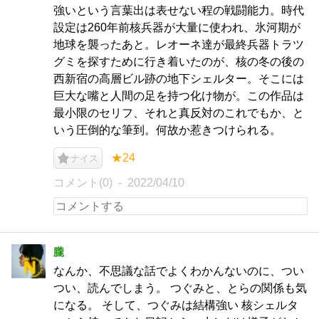
強いという言葉出は表せない程の戦闘能力。時代
設定は260年前核兵器が大量に使われ、氷河期が
地球を襲ったあと。レオーネ達が最終兵器トラツ
グミを探すために行き着いたのが、核の冬の後の
西新宿の高層ビル跡の地下シェルター。そこには
巨大な嘴と人間の足を持つ化け物が。この作品は
最小限のセリフ、それと真反対のこれでもか、と
いう圧倒的な筆到。何故か惹きつけられる。
★24
ナイス
コメント(0)
2022/04/10
朧
なんか、不思議な話でよくわかんないのに、つい
つい、読んでしまう。 つぐみと、とらの関係も気
になる。 そして、つぐみは結構強い 核シェルタ