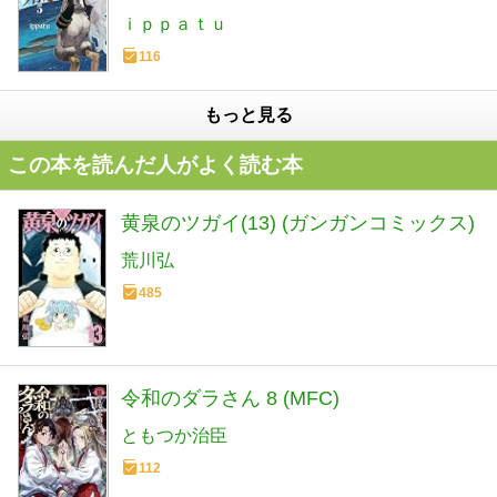
ｉｐｐａｔｕ
116
もっと見る
この本を読んだ人がよく読む本
黄泉のツガイ(13) (ガンガンコミックス)
荒川弘
485
令和のダラさん 8 (MFC)
ともつか治臣
112