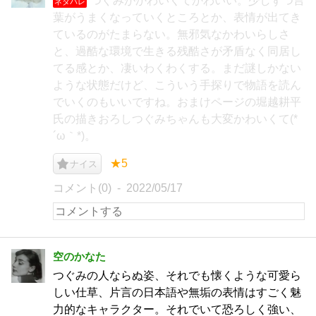
つぐみがかわいくてかわいい。少しずつ言
ネタバレ
葉がうまくなっていくところとか、表情が出てき
ているのがたまらない。無邪気なかわいらしさ
と、過酷な環境で生きる残酷さが矛盾なく同居し
てる感とか、凄いわくわくする。まだ謎しかない
ような状態だけど、こういう手探りで物語を読ん
でいくのもいいですね。おまけページの堀越耕平
氏の描きおろしつぐみちゃんも大変かわいくて(*
´ω｀*)。
★5
ナイス
コメント(0)
2022/05/17
空のかなた
つぐみの人ならぬ姿、それでも懐くような可愛ら
しい仕草、片言の日本語や無垢の表情はすごく魅
力的なキャラクター。それでいて恐ろしく強い、