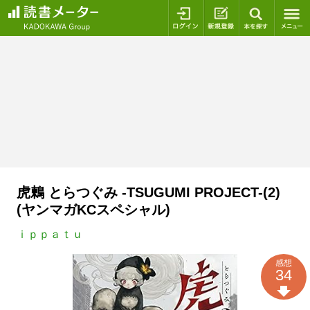
ログイン
新規登録
本を探
虎鶫 とらつぐみ -TSUGUMI PROJECT-(2)
(ヤンマガKCスペシャル)
ｉｐｐａｔｕ
感想
34