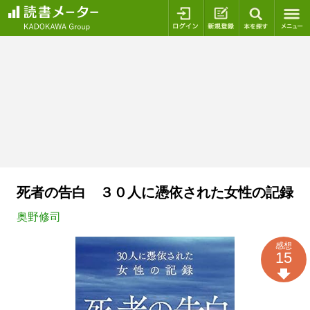
ログイン
新規登録
本を探
死者の告白 ３０人に憑依された女性の記録
奥野修司
感想
15