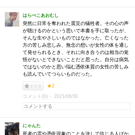
はらぺこあおむし
突然に日常を奪われた震災の犠牲者。その心の声
が聴けるのかという思いで本書を手に取ったが、
そんな生やさしいものではなかった。亡くなった
方の苦しみ悲しみ、無念の想いが女性の体を通し
て発せられるとき、それに向き合うのは相当の覚
悟がないとできないことだと思った。自分は病気
ではないのかと思い悩む憑依体質の女性の苦しみ
も読んでいてつらいものだった。
★2
ナイス
コメント(0)
2021/08/30
にゃんた
死者の霊や憑依現象のことを決して信じる人ばか