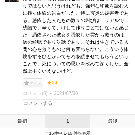
りではないと思うけれども、強烈な印象を読む人
に残す体験の告白だった。特に震災の被害者であ
る、憑依した人たちの数々の叫びは、リアルで、
残酷で、辛くて、けして作りごとではないと感じ
た。憑依された彼女を憑依した霊から救うのは、
僧の傾聴であり対話であり、それは生きている人
間の心を救うものと何も変わらない。こういう体
験をするひとがいてそれを読ませてもらうという
ことで、死についての思いを改めて深くした。全
然上手くいえないけど。
★24
ナイス
コメント(0)
2021/07/30
最初
1
最後
全15件中 1-15 件を表示