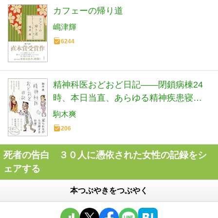
カフェーの帰り道
嶋津輝
6244
精神科医おどおど日記——閉鎖病棟24
時、本日当直、あらゆる精神疾患寝ず
に診ます (日記シリーズ)
駒木爽
206
死者の告白 ３０人に憑依された女性の記録をシ
ェアする
本つぶやきをつぶやく