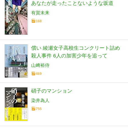
あなたが走ったことないような坂道
有賀未来
168
償い 綾瀬女子高校生コンクリート詰め
殺人事件 6人の加害少年を追って
山﨑裕侍
469
硝子のマンション
染井為人
755