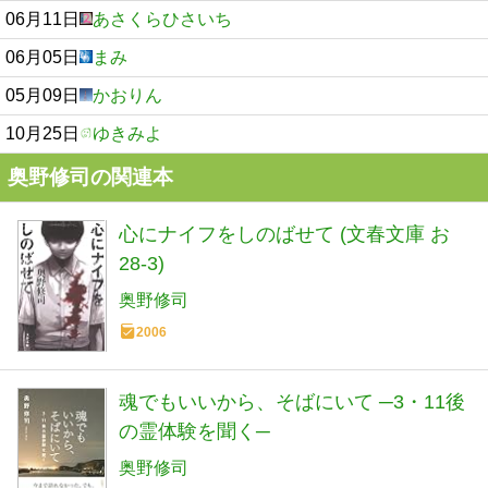
06月11日
あさくらひさいち
06月05日
まみ
05月09日
かおりん
10月25日
ゆきみよ
奥野修司の関連本
心にナイフをしのばせて (文春文庫 お
28-3)
奥野修司
2006
魂でもいいから、そばにいて ─3・11後
の霊体験を聞く─
奥野修司