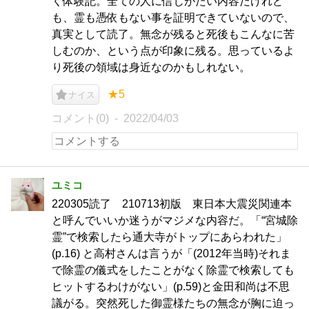
く体験記。全ての人に信じがたい内容だけれど
も、霊も憑依もない事を証明できていないので、
真実として読了。無念が残ると死後もこんなに苦
しむのか、という点が印象に残る。思っているよ
り死後の領域は身近なのかもしれない。
★5
ナイス
コメント(0)
2022/04/03
ユミコ
220305読了 210713初版 東日本大震災関連本
と呼んでいいか迷うがマジメな内容だ。「“宮城除
霊”で検索したら通大寺がトップにあらわれた」
(p.16) と高村さんは言うが「(2012年当時)それま
で除霊の儀式をしたことがなく除霊で検索しても
ヒットするわけがない」(p.59)と金田和尚は不思
議がる。突然死した御霊様たちの無念が胸に迫っ