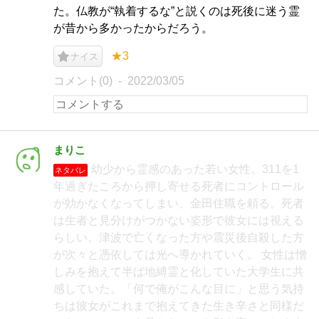
た。仏教が“執着するな”と説くのは死後に迷う霊
が昔から多かったからだろう。
★3
ナイス
コメント(0)
2022/03/05
まりこ
幼少から霊感のあった若い女性。311を1
ネタバレ
年過ぎたころから押し寄せる死者にコントロール
が効かなくなってしまい、金田住職を頼る。死者
は生者と見分けがつかない姿形で彼女には視える
らしい。津波で亡くなった方や震災後自殺した方
が次々と憑依しては光へ導かれていく。 女性は憎
しみを抱えて半ば地縛霊と化していた大学生に共
感していた。「何で俺がこんな目に」と思う気持
ちは彼女がこれまで抱えてきた生き辛さと同様だ