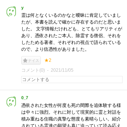
y
霊は何となくいるのかなと曖昧に肯定していまし
たが、本書を読んで確かに存在するのだと思いま
した。 文字情報だけれども、とてもリアリティが
あり、憑依されたご本人、除霊する僧侶、それを
したためる著者、それぞれの視点で語られている
ので、より信憑性がありました。
★2
ナイス
コメント(0)
2021/11/05
0_7
憑依された女性が何度も死の間際を追体験する様
は中々に強烈。それに対して現実的に霊と対話を
積み重ねる住職の真摯な態度も素晴らしい。紹介
されている霊達の願望も真に迫っていて読み応え