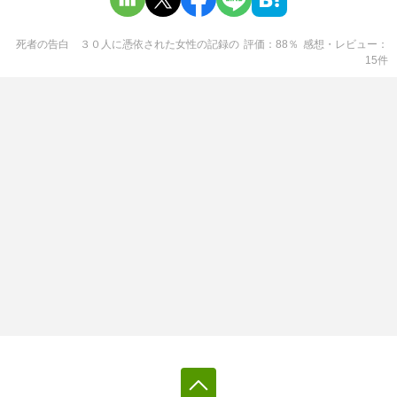
死者の告白 ３０人に憑依された女性の記録
の
評価
88
％
感想・レビュー
15
件