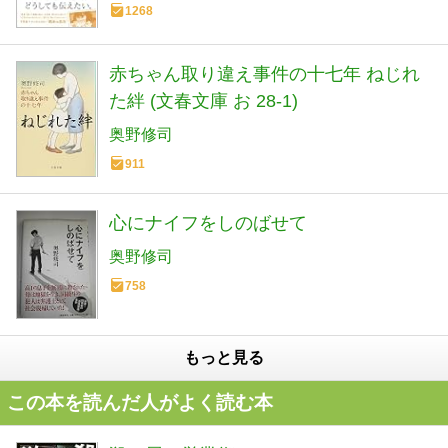
1268
赤ちゃん取り違え事件の十七年 ねじれ
た絆 (文春文庫 お 28-1)
奥野修司
911
心にナイフをしのばせて
奥野修司
758
もっと見る
この本を読んだ人がよく読む本