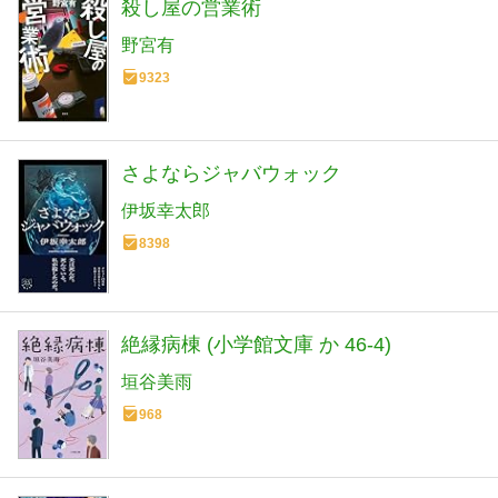
殺し屋の営業術
野宮有
9323
さよならジャバウォック
伊坂幸太郎
8398
絶縁病棟 (小学館文庫 か 46-4)
垣谷美雨
968