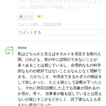
った。ニュースを見ただけでも引き寄せてしまう
ため、震災関連は一切遮断していたという。
★1
ナイス
コメント(0)
2022/02/28
masa
私はどちらかと言えばオカルトを否定する側の人
間。けれども、世の中に説明のできないことが
多々あることは感じているし、合理的なもの科学
的なものが絶対ではないこともなんとなく理解で
きる。 だからこそ、今現在できるかぎりの検証を
して欲しかった。 たとえ病として診断が下ったと
し、それに対応(治療)した上でも現象が現れるの
か否か。等々。 当事者が嘘を話しているとは思え
ないが故にそこがもどかしく、読了後なんとも言
えない気分になった。