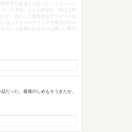
現実世界が創造主の作ったシミュレーシ
ンデンの宇宙」とか山本弘の「神は沈黙
だけど、出だしの数理的なアプローチは
無くなってオカルティックな描写ばかり
ともらしく読者に伝えるのは難しい事な
作品だった。最後のしめもそうきたか。