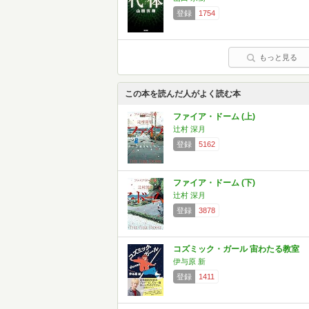
登録
1754
もっと見る
この本を読んだ人がよく読む本
ファイア・ドーム (上)
辻村 深月
登録
5162
ファイア・ドーム (下)
辻村 深月
登録
3878
コズミック・ガール 宙わたる教室
伊与原 新
登録
1411