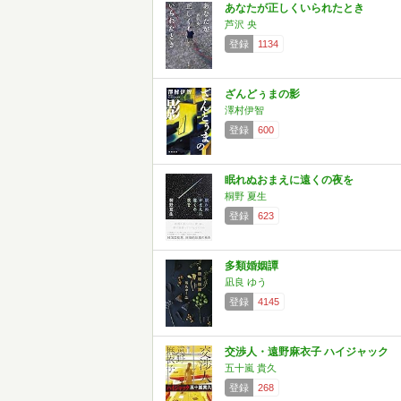
あなたが正しくいられたとき
芦沢 央
登録
1134
ざんどぅまの影
澤村伊智
登録
600
眠れぬおまえに遠くの夜を
桐野 夏生
登録
623
多類婚姻譚
凪良 ゆう
登録
4145
交渉人・遠野麻衣子 ハイジャック
五十嵐 貴久
登録
268