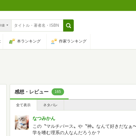
n和書
は
本ランキング
作家ランキング
感想・レビュー
165
全て表示
ネタバレ
なつみかん
この〝マルチバース〟や〝神〟なんて好きだなぁ〜
学を嗜む理系の人なんだろうか？