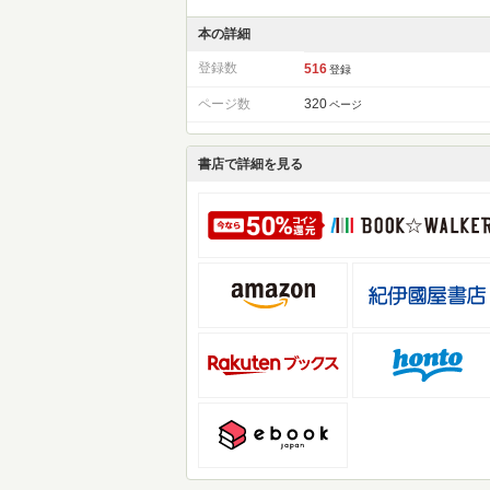
本の詳細
登録数
516
登録
ページ数
320
ページ
書店で詳細を見る