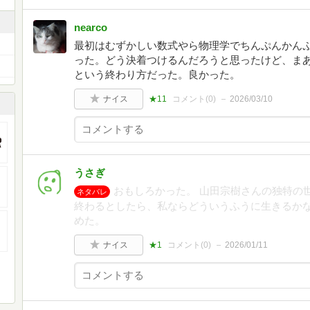
nearco
最初はむずかしい数式やら物理学でちんぷんかん
った。どう決着つけるんだろうと思ったけど、ま
という終わり方だった。良かった。
ナイス
★11
コメント(
0
)
2026/03/10
うさぎ
おもしろかった。 山田宗樹さんの独特の世
ネタバレ
終わるとしたら、私ならどういうふうに生きるかな
めた。
ナイス
★1
コメント(
0
)
2026/01/11