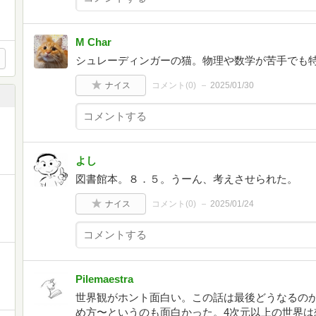
M Char
シュレーディンガーの猫。物理や数学が苦手でも
ナイス
コメント(
0
)
2025/01/30
よし
図書館本。８．５。うーん、考えさせられた。
ナイス
コメント(
0
)
2025/01/24
Pilemaestra
世界観がホント面白い。この話は最後どうなるの
め方〜というのも面白かった。4次元以上の世界は