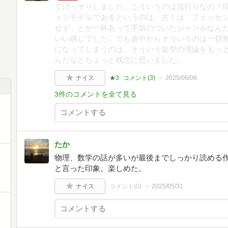
てげっそりしました。こういうのは流行りなの？
ョンモデルであるというのは、古くは「フェッセ
せず」とか一杯あって手垢のついたジャンルなん
いい感じでした。でも途中からそういうのは一切
になってしまうのは、そういう架空の理論をもっ
んだなとちょっと残念に思いました。
ナイス
★3
コメント(
3
)
2025/06/06
3件のコメントを全て見る
たか
物理、数学の話が多いが最後までしっかり読める
と言った印象。楽しめた。
ナイス
コメント(
0
)
2025/05/31