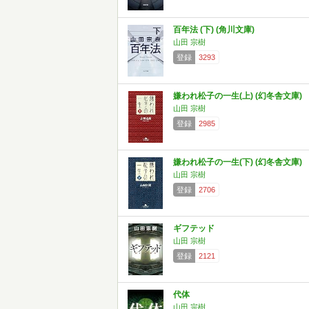
百年法 (下) (角川文庫)
山田 宗樹
登録
3293
嫌われ松子の一生(上) (幻冬舎文庫)
山田 宗樹
登録
2985
嫌われ松子の一生(下) (幻冬舎文庫)
山田 宗樹
登録
2706
ギフテッド
山田 宗樹
登録
2121
代体
山田 宗樹