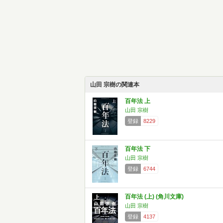
山田 宗樹の関連本
百年法 上
山田 宗樹
登録
8229
百年法 下
山田 宗樹
登録
6744
百年法 (上) (角川文庫)
山田 宗樹
登録
4137