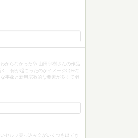
わからなかった💦 山田宗樹さんの作品
高く、何が起こったのかイメージ出来な
学的な事象と新興宗教的な要素が多くて弱
ないセルフ突っ込み文がいくつも出てき