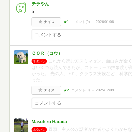
テラやん
5
ナイス
★1
コメント(
0
)
2026/01/08
ＣＯＲ（コウ）
これから読む方スミマセン、面白さが全く
ネタバレ
はいくつも読んできたが、ストーリーの抽象度が
かった。 光の人、701、クラウス実験など、科
った。
ナイス
★2
コメント(
0
)
2025/12/09
Masuhiro Harada
冒頭、主人公か話者か作者かよくわから
ネタバレ