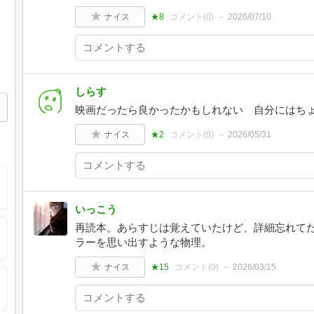
ナイス
★8
コメント(
0
)
2026/07/10
しらす
映画だったら良かったかもしれない 自分にはち
ナイス
★2
コメント(
0
)
2026/05/31
いっこう
再読本。あらすじは覚えていたけど、詳細忘れて
ラーを思い出すような物理。
ナイス
★15
コメント(
0
)
2026/03/15