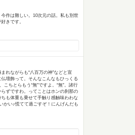
今作は難しい。10次元の話。私も別世
が好きです。
まれながらも“八百万の神”などと宣
に仏壇飾って。そんなこんなもひっくる
こちとらもう“無”ですよ。“無”。諸行
からずですわ。ってことはホンの刹那の
持ちも体重も乗せて手触り感触味わわな
いかい♪慌てて過ごすぞ！にんげんだも