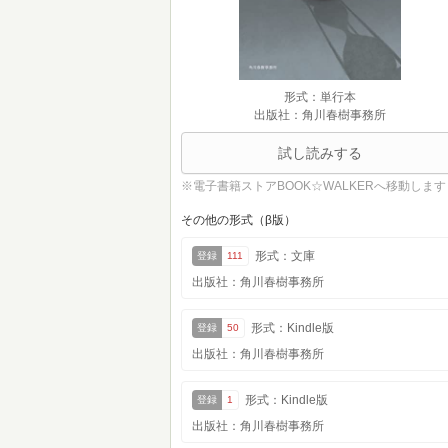
形式：単行本
出版社：角川春樹事務所
試し読みする
※電子書籍ストアBOOK☆WALKERへ移動します
その他の形式（β版）
形式：文庫
登録
111
出版社：角川春樹事務所
形式：Kindle版
登録
50
出版社：角川春樹事務所
形式：Kindle版
登録
1
出版社：角川春樹事務所