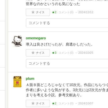
世界なのかというのも気になった
ナイス
★2
コメント(
0
)
2024/12/12
omemegaro
導入は良さげだったが、肩透かしだった。
ナイス
★3
コメント(
0
)
2024/10/25
plum
Ａ面Ｂ面どころじゃなくて10次元。作品にちらつ
作者に多いような気がする。3次元には2次元が含
まりを考える小説。参考文献あり。
ナイス
★2
コメント(
0
)
2024/10/07