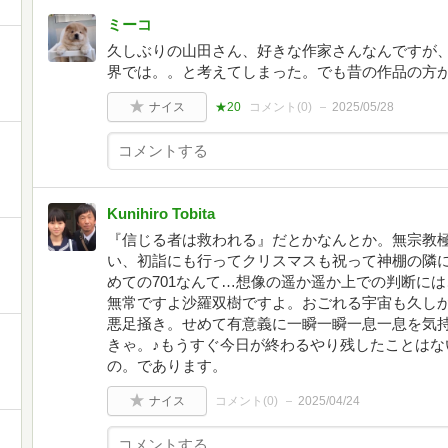
ミーコ
久しぶりの山田さん、好きな作家さんなんですが、
界では。。と考えてしまった。でも昔の作品の方
ナイス
★20
コメント(
0
)
2025/05/28
Kunihiro Tobita
『信じる者は救われる』だとかなんとか。無宗教極
い、初詣にも行ってクリスマスも祝って神棚の隣
めての701なんて…想像の遥か遥か上での判断には、
無常ですよ沙羅双樹ですよ。おごれる宇宙も久し
悪足掻き。せめて有意義に一瞬一瞬一息一息を気
きゃ。♪もうすぐ今日が終わるやり残したことはな
の。であります。
ナイス
コメント(
0
)
2025/04/24