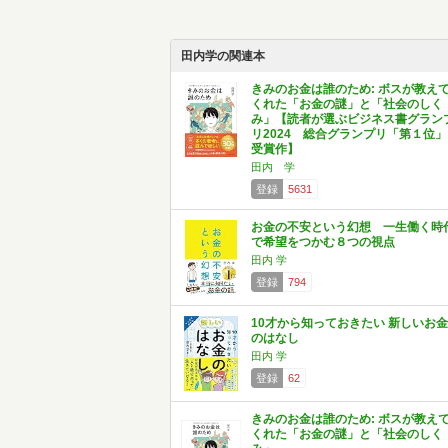
田内学の関連本
きみのお金は誰のため: ボスが教え
くれた「お金の謎」と「社会のしく
み」【読者が選ぶビジネス書グラン
リ2024 総合グランプリ「第１位」
受賞作】
田内 学
登録
5631
お金の不安という幻想 一生働く時
で希望をつかむ８つの視点
田内 学
登録
794
10才から知っておきたい 新しいお金
のはなし
田内 学
登録
62
きみのお金は誰のため: ボスが教え
くれた「お金の謎」と「社会のしく