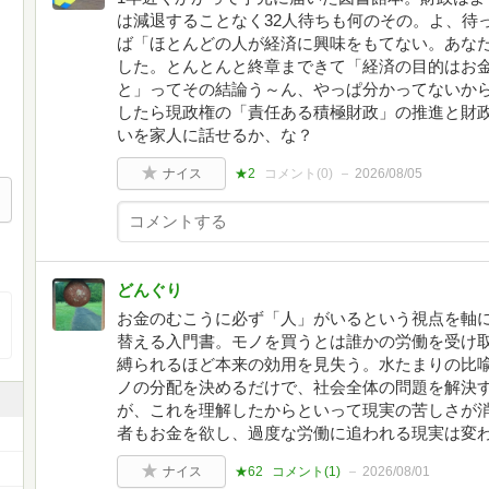
は減退することなく32人待ちも何のその。よ、待
ば「ほとんどの人が経済に興味をもてない。あな
した。とんとんと終章まできて「経済の目的はお
と」ってその結論う～ん、やっぱ分かってないか
したら現政権の「責任ある積極財政」の推進と財
いを家人に話せるか、な？
ナイス
★2
コメント(
0
)
2026/08/05
どんぐり
お金のむこうに必ず「人」がいるという視点を軸
替える入門書。モノを買うとは誰かの労働を受け
縛られるほど本来の効用を見失う。水たまりの比
ノの分配を決めるだけで、社会全体の問題を解決
が、これを理解したからといって現実の苦しさが
者もお金を欲し、過度な労働に追われる現実は変
ナイス
★62
コメント(
1
)
2026/08/01