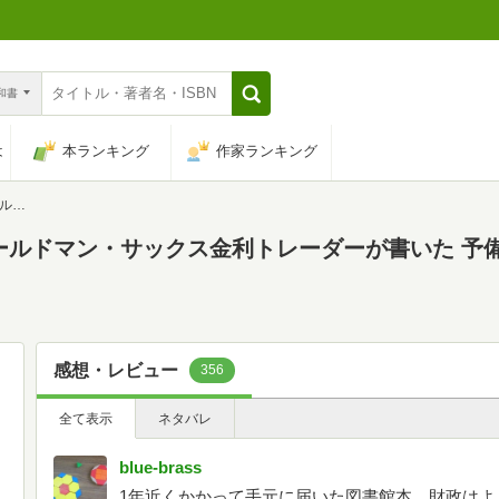
n和書
は
本ランキング
作家ランキング
済新入門
ールドマン・サックス金利トレーダーが書いた 予
感想・レビュー
356
全て表示
ネタバレ
blue-brass
1年近くかかって手元に届いた図書館本。財政はよ