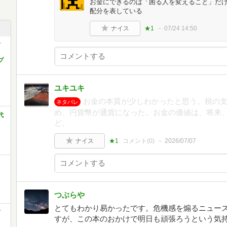
お金にできるのは「困る人を変えること」だけ
配分を表している
ナイス
★1
07/24 14:50
て
プ
ユキユキ
お金の本質が少しわかったと思う。税の
ネタバレ
め、円貨幣が通貨になった。お金の価値は、将来
代
ど。
ナイス
★1
コメント(
0
)
2026/07/07
つぶらや
とてもわかり易かったです。危機感を煽るニュー
て
すが、この本のおかけで明日も頑張ろうという気