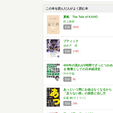
この本を読んだ人がよく読む本
夏帆 The Tale of KAHO
村上春樹
登録
2926
ブティック
池井戸 潤
登録
1785
400年の流れが2時間でざっとつかめ
る 教養としての日本経済史
竹中平蔵
登録
95
あっという間にお金はなくなるから
「足りない病」の原因と治し方
佐藤 舞(サトマイ)
登録
246