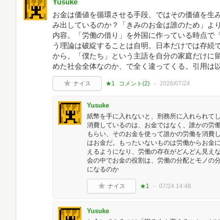
Yusuke
お金は価値を循環させる手段、ではその価値を生
み出しているのか？「きみのお金は誰のため」よ
内容。「労働の借り」を外国に作っている時点で
う理論は破綻することは自明。日本だけでは存続
から。「僕たち」という主語を自分の家庭だけに
めた社会全体なのか、で全く違ってくる。引用は
ナイス
★1
コメント(
2
)
2026/07/24
Yusuke
紙幣を手に入れないと、刑務所に入れられてし
消費しているのは、お金ではなく、誰かの労働
もらい、そのお金を使って誰かの労働を消費し
はお金だ。もったいないものは労働からお金
えるようになり、労働の存在がどんどん見えな
会の中でお金の役割は、労働の分配とモノの分
になるのか
ナイス
★1
07/24 14:48
Yusuke