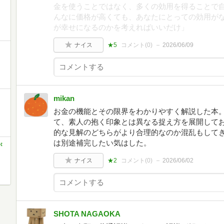
金を使うことではなく、多くの効用を得ることで
んなに価格が高くても、あなたにとっての効用が
が幸せになるのかを考えればいいだけ」
ナイス
★5
コメント(
0
)
2026/06/09
mikan
お金の機能とその限界をわかりやすく解説した本。
て、素人の抱く印象とは異なる捉え方を展開して
的な見解のどちらがより合理的なのか混乱もして
は別途補完したい気はした。
が
ナイス
★2
コメント(
0
)
2026/06/02
SHOTA NAGAOKA