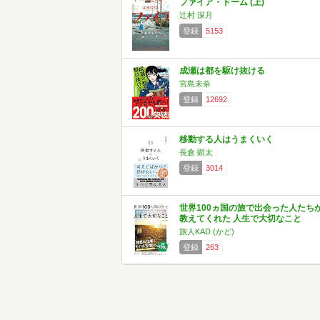
ファイア・ドーム (上)
辻村 深月
登録
5153
成瀬は都を駆け抜ける
宮島未奈
登録
12692
移動する人はうまくいく
長倉 顕太
登録
3014
世界100ヵ国の旅で出会った人たち
教えてくれた 人生で大切なこと
旅人KAD (かど)
登録
263