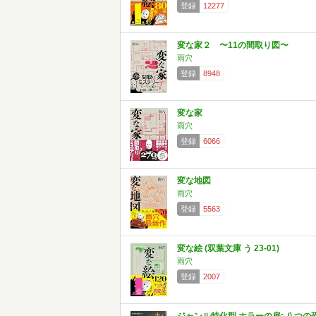
登録
12277
変な家２ 〜11の間取り図〜
雨穴
登録
8948
変な家
雨穴
登録
6066
変な地図
雨穴
登録
5563
変な絵 (双葉文庫 う 23-01)
雨穴
登録
2007