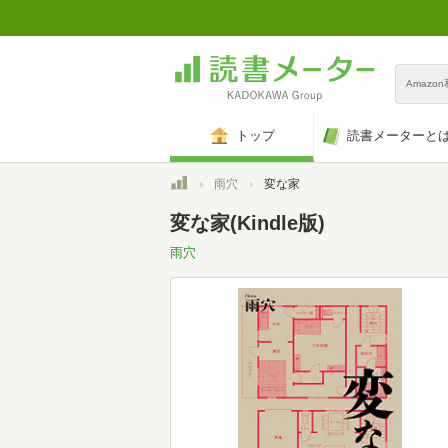
Amazo
トップ
読書メーターと
トップ
雨穴
変な家
変な家(Kindle版)
雨穴