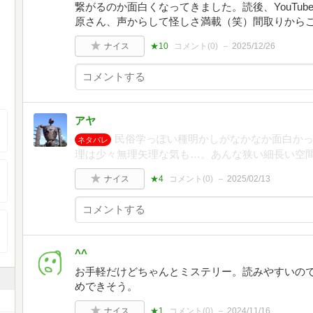
繋がるのか面白くなってきました。読後、YouTu
原さん、声からして怪しさ満載（笑）間取りから
ナイス
★10
コメント(
0
)
2025/12/26
アヤ
民俗学っぽい種明かしがなかなか面白か
ネタバレ
理は少々無理矢理な気も…。あんな狭い細長い空
ナイス
★4
コメント(
0
)
2025/02/13
^^
お手軽だけどちゃんとミステリー。読みやすいの
めできそう。
ナイス
★1
コメント(
0
)
2024/11/16