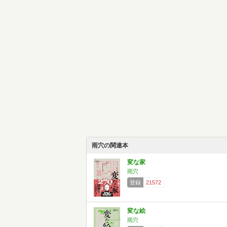
雨穴の関連本
変な家
雨穴
登録
21572
変な絵
雨穴