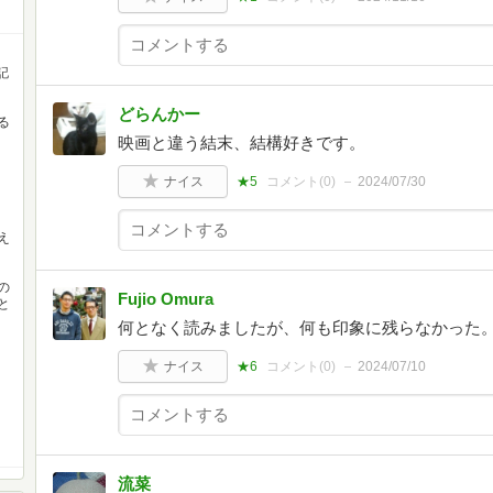
記
どらんかー
る
映画と違う結末、結構好きです。
ナイス
★5
コメント(
0
)
2024/07/30
え
の
Fujio Omura
と
何となく読みましたが、何も印象に残らなかった
ナイス
★6
コメント(
0
)
2024/07/10
流菜