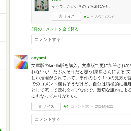
そうでしたか。そのうち読むかも。
ナイス
★1
05/14 20:59
3件のコメントを全て見る
aoyami
文庫版のkindle版を購入。文庫版で更に加筆され
れないが、たぶんそうだと思う)栗原さんによる“
しい推理がされていて、事件のもう１つの見方が提示
でのコメント欄もそうだけど、自分は積極的に推
として流して読むタイプなので、親切な誰かによ
にもなってありがたい。
ナイス
★4
コメント(
0
)
2024/04/22