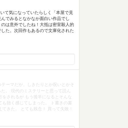
いていて気になっていたらしく「本屋で見
読んでみるとなかなか面白い作品でし
うのは意外でしたね！大抵は密室殺人的
でした。次回作もあるので文庫化された
つテーマだが、しきたりとか呪いとかそ
た。 現代のミステリーと思って読ん
方をされるが もう後半になるとそんな
ても拙く感じてしまった。 ト書きの書
えてきた。 とても残念！ 買って失敗！