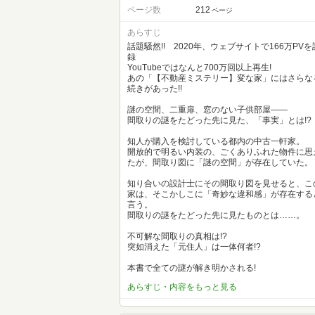
ページ数
212
ページ
あらすじ
話題騒然!! 2020年、ウェブサイトで166万PVを
録
YouTubeではなんと700万回以上再生!
あの「【不動産ミステリー】変な家」にはさらな
続きがあった!!
謎の空間、二重扉、窓のない子供部屋——
間取りの謎をたどった先に見た、「事実」とは!?
知人が購入を検討している都内の中古一軒家。
開放的で明るい内装の、ごくありふれた物件に思
たが、間取り図に「謎の空間」が存在していた。
知り合いの設計士にその間取り図を見せると、こ
家は、そこかしこに「奇妙な違和感」が存在する
言う。
間取りの謎をたどった先に見たものとは……。
不可解な間取りの真相は!?
突如消えた「元住人」は一体何者!?
本書で全ての謎が解き明かされる!
あらすじ・内容をもっと見る