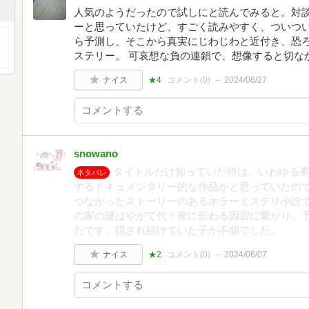
人気のようだったので試しにと読んでみると。対
ーと思っていたけど、すごく読みやすく、ついつい
ら予測し、そこから真実にじわじわと近付き、恐
ステリー。 可哀想な負の連鎖で、想像すると切な
ナイス
★4
コメント(
0
)
2024/06/27
snowano
タイトルだけ知っていた時は、いわゆる
ネタバレ
するドキュメンタリー的な作品かと思っていたの
つながったストーリーのあるホラーミステリ小説で
の家の謎はやがて代々家に伝わる因習に繋がり、
たです。隠され続けていた子が不憫でした。
ナイス
★2
コメント(
0
)
2024/06/07