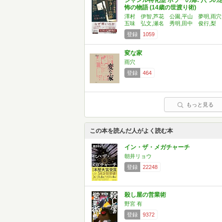
ジャンル特化型 ホラーの扉: 八つの
怖の物語 (14歳の世渡り術)
澤村 伊智,芦花 公園,平山 夢明,雨穴
五味 弘文,瀬名 秀明,田中 俊行,梨
登録
1059
変な家
雨穴
登録
464
もっと見る
この本を読んだ人がよく読む本
イン・ザ・メガチャーチ
朝井リョウ
登録
22248
殺し屋の営業術
野宮 有
登録
9372