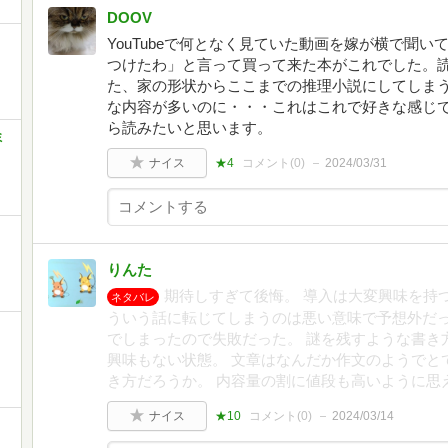
DOOV
YouTubeで何となく見ていた動画を嫁が横で聞
つけたわ」と言って買って来た本がこれでした。
た、家の形状からここまでの推理小説にしてしま
な内容が多いのに・・・これはこれで好きな感じ
ら読みたいと思います。
ミ
ナイス
★4
コメント(
0
)
2024/03/31
りんた
期待しすぎて後悔。 導入は大変興味を持
ネタバレ
ういう話に転じてしまうのは悪い意味で予想外だっ
でしまったので失敗だった。 謎を残すような書き
興味もない状態。 文章はなんだか作文のようでと
き方だろうか。 内容量の割に値段も高いように思
ナイス
★10
コメント(
0
)
2024/03/14