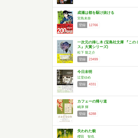
成瀬は都を駆け抜ける
宮島未奈
登録
12766
一次元の挿し木 (宝島社文庫 『この
ス』大賞シリーズ)
松下 龍之介
登録
23499
今日未明
辻堂ゆめ
登録
4331
カフェーの帰り道
嶋津 輝
登録
6288
失われた貌
櫻田 智也