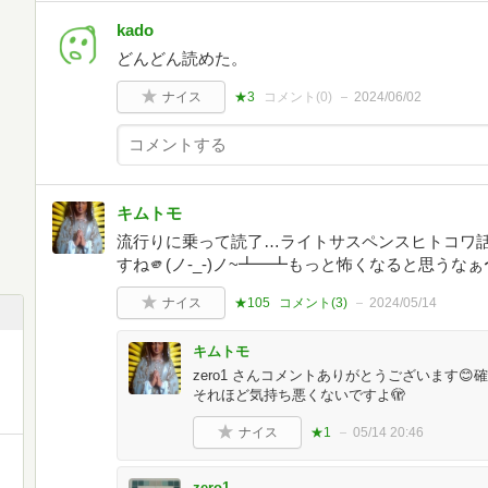
kado
どんどん読めた。
ナイス
★3
コメント(
0
)
2024/06/02
キムトモ
流行りに乗って読了…ライトサスペンスヒトコワ
すね🫵(ノ-_-)ノ~┻━┻もっと怖くなると思うなぁ
ナイス
★105
コメント(
3
)
2024/05/14
キムトモ
zero1 さんコメントありがとうございます
それほど気持ち悪くないですよ🫣
ナイス
★1
05/14 20:46
zero1