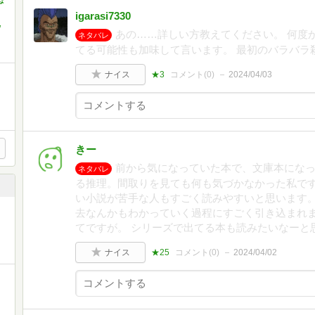
恐
igarasi7330
,
あの……詳しい方教えてください。 何度
ネタバレ
てる可能性も加味して言います。 最初のバラバラ
ナイス
★3
コメント(
0
)
2024/04/03
きー
前から気になっていた本で、文庫本にな
ネタバレ
る推理。間取りを見ても何も気づかなかった私です
い小説が苦手な人もすごく読みやすいと思います
去なんかもわかっていく過程にすごく引き込まれ
てですが。 シリーズで出てる本も読みたいなーと
ナイス
★25
コメント(
0
)
2024/04/02