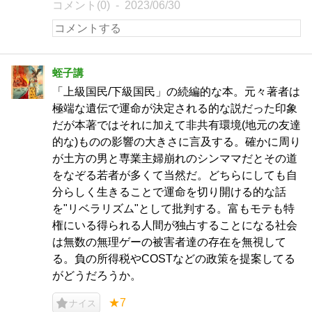
コメント(0)
2023/06/30
蛭子講
「上級国民/下級国民」の続編的な本。元々著者は
極端な遺伝で運命が決定される的な説だった印象
だが本著ではそれに加えて非共有環境(地元の友達
的な)ものの影響の大きさに言及する。確かに周り
が土方の男と専業主婦崩れのシンママだとその道
をなぞる若者が多くて当然だ。どちらにしても自
分らしく生きることで運命を切り開ける的な話
を"リベラリズム"として批判する。富もモテも特
権にいる得られる人間が独占することになる社会
は無数の無理ゲーの被害者達の存在を無視して
る。負の所得税やCOSTなどの政策を提案してる
がどうだろうか。
★7
ナイス