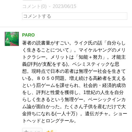
コメント(0)
2023/06/15
PARO
著者の読書量がすごい。ライク氏の話「自分らし
く生きることについて」。マイケルヤングのメリ
トクラシー。メリットは「知能＋努力」。才能主
義(評判が支配をする)。ペシミスティックな思
想。現時点で日本の若者は無理ゲー社会を生きて
いる。８０５０問題。増え続ける高齢者を支える
という罰ゲームを課せられ、社会的・経済的成功
をし、評判と性愛を獲得し、1世紀の人生を自分
らしく生きるという無理ゲー。ベーシックインカ
ム論が面白かった。たくさん子供を産むだけで大
金持ちになれる(一人十万）。遺伝ガチャ。ショー
トヘッドとロングテール。