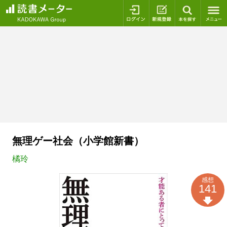
ログイン
新規登録
本を探
無理ゲー社会（小学館新書）
橘玲
感想
141