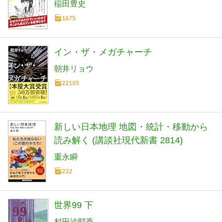
書ラクレ 861)
稲田豊史
1675
イン・ザ・メガチャーチ
朝井リョウ
22105
新しい日本地理 地図・統計・移動から
読み解く (講談社現代新書 2814)
重永瞬
232
世界99 下
村田沙耶香