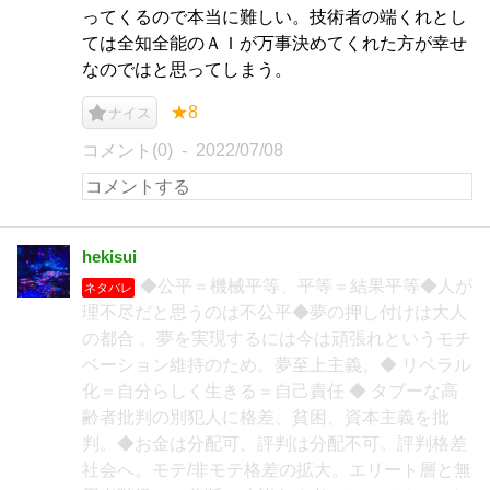
ってくるので本当に難しい。技術者の端くれとし
ては全知全能のＡＩが万事決めてくれた方が幸せ
なのではと思ってしまう。
★8
ナイス
コメント(0)
2022/07/08
hekisui
◆公平＝機械平等、平等＝結果平等◆人が
ネタバレ
理不尽だと思うのは不公平◆夢の押し付けは大人
の都合 。夢を実現するには今は頑張れというモチ
ベーション維持のため。夢至上主義。◆ リベラル
化＝自分らしく生きる＝自己責任 ◆ タブーな高
齢者批判の別犯人に格差、貧困、資本主義を批
判。◆お金は分配可、評判は分配不可。評判格差
社会へ。モテ/非モテ格差の拡大。エリート層と無