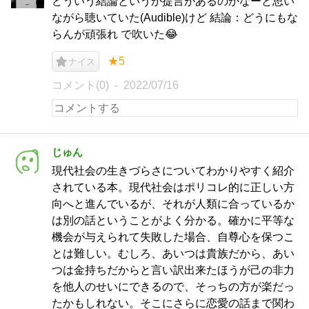
どういう結論というか提言があるのかなーと思い
ながら聴いていた(Audible)けど 結論：どうにもな
らんが頑張れ で吹いた😂
★5
ナイス
コメント(0)
2022/07/16
じゅん
現代社会の生きづらさについてわかりやすく紹介
されている本。現代社会はポリコレ的に正しい方
向へと進んでいるが、それが人類に合っているか
は別の話ということがよく分かる。確かに平等な
機会が与えられて失敗した場合、自尊心を保つこ
とは難しい。むしろ、あいつは貴族だから、あい
つは金持ちだからと言い訳出来たほうが己の非力
を他人のせいにできるので、そっちの方が楽だっ
たかもしれない。そこにさらに恋愛の話まで関わ