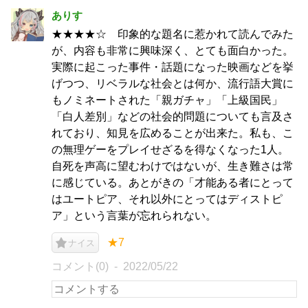
ありす
★★★★☆ 印象的な題名に惹かれて読んでみた
が、内容も非常に興味深く、とても面白かった。
実際に起こった事件・話題になった映画などを挙
げつつ、リベラルな社会とは何か、流行語大賞に
もノミネートされた「親ガチャ」「上級国民」
「白人差別」などの社会的問題についても言及さ
れており、知見を広めることが出来た。私も、こ
の無理ゲーをプレイせざるを得なくなった1人。
自死を声高に望むわけではないが、生き難さは常
に感じている。あとがきの「才能ある者にとって
はユートピア、それ以外にとってはディストピ
ア」という言葉が忘れられない。
★7
ナイス
コメント(0)
2022/05/22