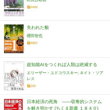
5408
失われた貌
櫻田智也
8883
超知能AIをつくれば人類は絶滅する
エリーザー・ユドコウスキー
ネイト・ソア
レス
292
日本経済の死角 ――収奪的システム
を解き明かす (ちくま新書 １８４０)