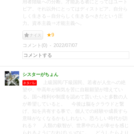
用者階級への分断。才能ある者にとってはユート
ピア、それ以外にとってはディストピア。自分ら
しく生きる⇔自分らしく生きるべきだという圧
力。資本主義⇒才能主義へ。
★9
ナイス
コメント(0)
2022/07/07
シスターがちょん
上級国民/下級国民、若者が人生への絶
ネタバレ
望や、中高年が病気を苦に自殺願望が増えてい
る。国へ権利や制度を認めて貰いたいと多数の人
が希望していると。 今後は脳をクラウドと繋
げ、知を共有する事で、個人での経験や成長すら
意味がなくなるかもしれない。恐ろしい時代が訪
れる？ 人類の叡智が、世界中の人が幸せを感じ
られるようになればいいのに。 どうしたらより