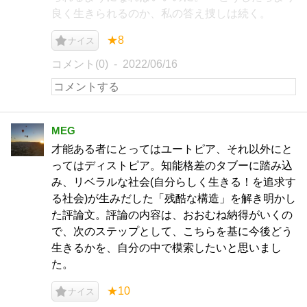
良く生きられるのか、私の答え捜しは続く。
★8
ナイス
コメント(0)
2022/06/16
MEG
才能ある者にとってはユートピア、それ以外にと
ってはディストピア。知能格差のタブーに踏み込
み、リベラルな社会(自分らしく生きる！を追求す
る社会)が生みだした「残酷な構造」を解き明かし
た評論文。評論の内容は、おおむね納得がいくの
で、次のステップとして、こちらを基に今後どう
生きるかを、自分の中で模索したいと思いまし
た。
★10
ナイス