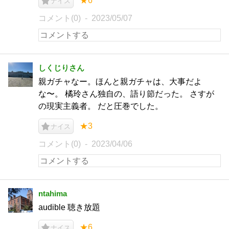
★6
ナイス
コメント(0)
2023/05/07
しくじりさん
親ガチャなー。ほんと親ガチャは、大事だよ
な〜。 橘玲さん独自の、語り節だった。 さすが
の現実主義者。 だと圧巻でした。
★3
ナイス
コメント(0)
2023/04/06
ntahima
audible 聴き放題
★6
ナイス