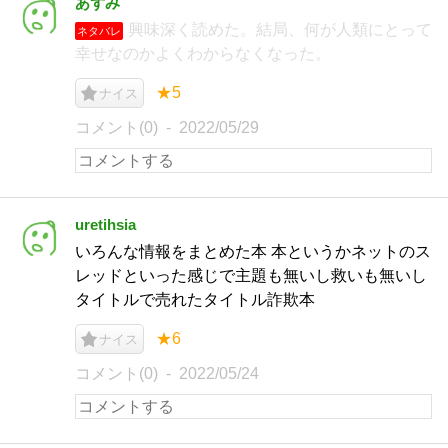
あずみ
興味深く読めた。結局、何が人類にとって
ネタバレ
幸せなのかよくわからなくなった。
★5
ナイス
コメント(0)
2022/05/29
uretihsia
いろんな情報をまとめた本 本というかネットのス
レッドといった感じで主題も無いし救いも無いし
タイトルで売れたタイトル詐欺本
★6
ナイス
コメント(0)
2022/05/24