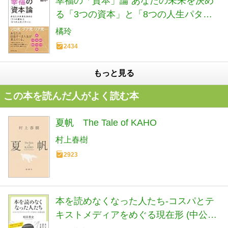
幸福の「資本」論 あなたの未来を決め
る「3つの資本」と「8つの人生パター
ン」
橘玲
2434
もっと見る
この本を読んだ人がよく読む本
夏帆 The Tale of KAHO
村上春樹
2923
本を読めなくなった人たち-コスパとテ
キストメディアをめぐる現在形 (中公新