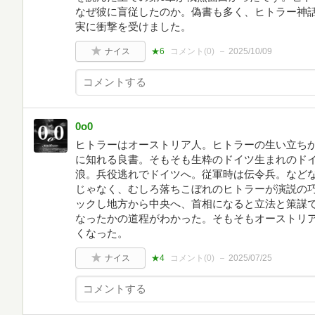
なぜ彼に盲従したのか。偽書も多く、ヒトラー神
実に衝撃を受けました。
ナイス
★6
コメント(
0
)
2025/10/09
0o0
ヒトラーはオーストリア人。ヒトラーの生い立ち
に知れる良書。そもそも生粋のドイツ生まれのド
浪。兵役逃れでドイツへ。従軍時は伝令兵。など
じゃなく、むしろ落ちこぼれのヒトラーが演説の
ックし地方から中央へ、首相になると立法と策謀
なったかの道程がわかった。そもそもオーストリ
くなった。
ナイス
★4
コメント(
0
)
2025/07/25