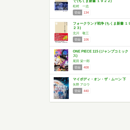
で (ちくま新書 １９２２)
松村 一志
登録
134
フォークランド戦争 (ちくま新書 １
２３)
北川 敬三
登録
106
ONE PIECE 115 (ジャンプコミック
ス)
尾田 栄一郎
登録
408
マイボディ・オン・ザ・ムーン 下
矢野 アロウ
登録
440