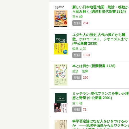
新しい日本地理 地図・統計・移動か
ら読み解く (講談社現代新書 2814)
重永 瞬
登録
234
ユダヤ人の歴史-古代の興亡から離
散、ホロコースト、シオニズムまで
(中公新書 2839)
鶴見 太郎
登録
1553
本とは何か (新潮新書 1128)
難波 優輝
登録
260
ミッテラン-現代フランスを率いた理
想と野望 (中公新書 2901)
吉田 徹
登録
71
科学否定論はなぜ人をひきつけるの
か ――地球平面説から反ワクチン