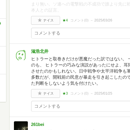
まり無い。ソ連への電撃戦の不成功で誰より先に
本人との証言。
ナイス
★4
コメント(
0
)
2025/03/26
９
滋浩北井
ヒトラーと取巻きだけが悪魔だった訳ではない。 
のも、 ヒトラーの巧みな演説があったにせよ、耳
させたのかもしれない。日中戦争や太平洋戦争も
多数だが、開戦前の民意が暴走を引き起こしたの
た判断をしないよう気を付けたい。
ナイス
★3
コメント(
0
)
2025/01/25
261bei