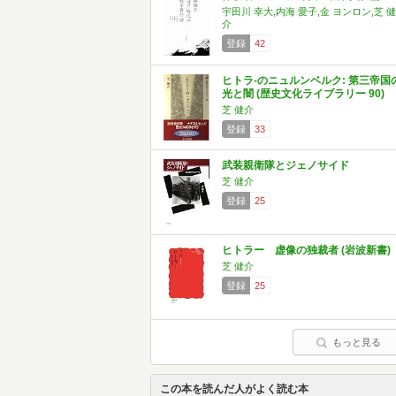
宇田川 幸大,内海 愛子,金 ヨンロン,芝 健
介
登録
42
ヒトラ-のニュルンベルク: 第三帝国
光と闇 (歴史文化ライブラリー 90)
芝 健介
登録
33
武装親衛隊とジェノサイド
芝 健介
登録
25
ヒトラー 虚像の独裁者 (岩波新書)
芝 健介
登録
25
もっと見る
この本を読んだ人がよく読む本