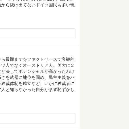
話から抜け出てないドイツ国民も多い現
から最期までをファクトベースで客観的
イツ人でなくオーストリア人。美大に２
など決してポテンシャルが高かったわけ
巧さを武器に地位を固め、民主主義をハ
で独裁体制を確立など。いかに独裁者に
ア人と知らなかった自分がまず恥ずかし