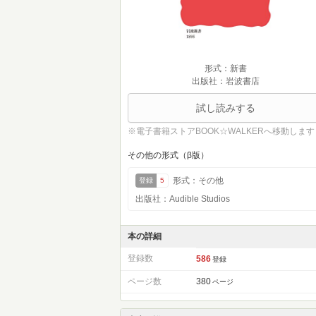
形式：新書
出版社：岩波書店
試し読みする
※電子書籍ストアBOOK☆WALKERへ移動します
その他の形式（β版）
形式：その他
登録
5
出版社：Audible Studios
本の詳細
登録数
586
登録
ページ数
380
ページ