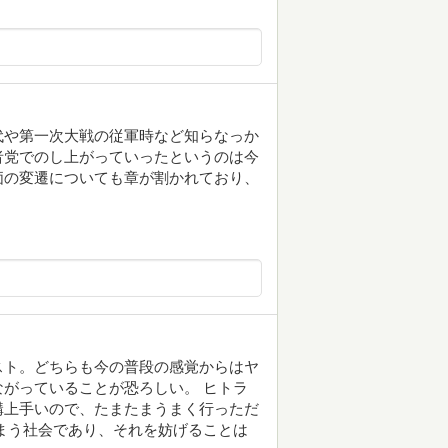
代や第一次大戦の従軍時など知らなっか
者党でのし上がっていったというのは今
価の変遷についても章が割かれており、
スト。どちらも今の普段の感覚からはヤ
がっていることが恐ろしい。 ヒトラ
構上手いので、たまたまうまく行っただ
まう社会であり、それを妨げることは