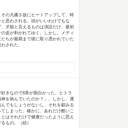
、その凡庸さ故にヒートアップして、時
かと思わされる。頭がいいわけでもな
ず、才能と言えるものは演説だけ、最初
けの皮が剥がれてゆく。しかし、メディ
近たちが最期まで彼に取り憑かれていた
思わされた。
好きなので6章が面白かった。ヒトラ
精神を病んでいたのか？」。しかし、運
病んでもしょうがないし、それを顧みる
ってしまった。確かに、あれだけ酷いこ
ことはそれだけで健康だったように思え
でるもの。（続）