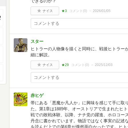
できるのか？
ナイス
★3
コメント(
0
)
2026/01/05
スター
ヒトラーの人物像を描くと同時に、戦後ヒトラー
細に解説。
ナイス
★29
コメント(
0
)
2025/12/03
赤ヒゲ
帯にある「悪魔か凡人か」に興味を感じて手に取
た。第1章は1889年、オーストリアで生まれたヒ
戦での敗戦体験、以降、ナチ党の躍進、ホロコー
丹念に書かれています。物語ではなく事実の記述
を読んだ上での第6章が俄然面白かったです。ヒト