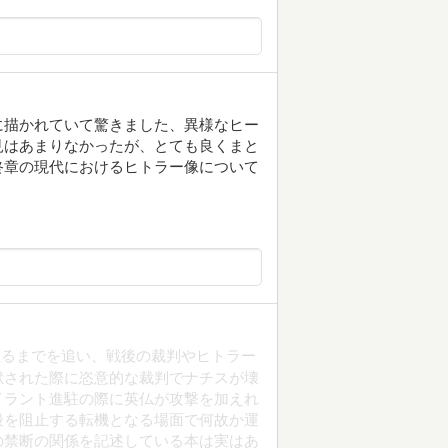
に描かれていて驚きました、異様なヒー
見はあまりなかったが、とても良くまと
終章の現代におけるヒトラー像について
至るまでを追い、戦後の裁判やヒトラー
獄された際に恣意的な裁判でナチスが壊
イラント進駐の際に英仏が攻撃を加えれ
殺を阻止する転機となる場面で何故か運
の禁断の関係を記述している本は実はあ