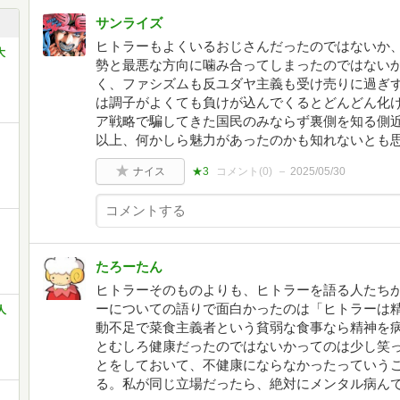
サンライズ
ヒトラーもよくいるおじさんだったのではないか
大
勢と最悪な方向に噛み合ってしまったのではない
く、ファシズムも反ユダヤ主義も受け売りに過ぎ
は調子がよくても負けが込んでくるとどんどん化
ア戦略で騙してきた国民のみならず裏側を知る側
以上、何かしら魅力があったのかも知れないとも
ナイス
★3
コメント(
0
)
2025/05/30
たろーたん
ヒトラーそのものよりも、ヒトラーを語る人たちが
ーについての語りで面白かったのは「ヒトラーは
人
動不足で菜食主義者という貧弱な食事なら精神を
とむしろ健康だったのではないかってのは少し笑
とをしておいて、不健康にならなかったっていう
る。私が同じ立場だったら、絶対にメンタル病ん