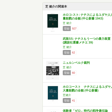
芝 健介の関連本
ホロコ-スト: ナチスによるユダヤ人
量殺戮の全貌 (中公新書 1943)
芝 健介
登録
927
武装SS: ナチスもう一つの暴力装置
(講談社選書メチエ 39)
芝 健介
登録
62
ニュルンベルク裁判
芝 健介
登録
60
ホロコースト ナチスによるユダヤ
大量殺戮の全貌 (中公新書)
芝健介
登録
41
体験者「ゼロ」時代の戦争責任論