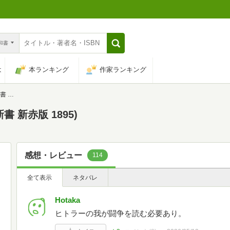
n和書
は
本ランキング
作家ランキング
95)
 新赤版 1895)
感想・レビュー
114
全て表示
ネタバレ
Hotaka
ヒトラーの我が闘争を読む必要あり。