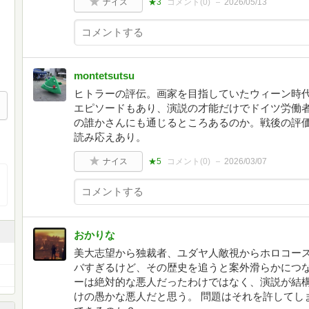
ナイス
★3
コメント(
0
)
2026/05/13
montetsutsu
ヒトラーの評伝。画家を目指していたウィーン時
エピソードもあり、演説の才能だけでドイツ労働
の誰かさんにも通じるところあるのか。戦後の評
読み応えあり。
ナイス
★5
コメント(
0
)
2026/03/07
おかりな
美大志望から独裁者、ユダヤ人敵視からホロコー
バすぎるけど、その歴史を追うと案外滑らかにつな
ーは絶対的な悪人だったわけではなく、演説が結
けの愚かな悪人だと思う。 問題はそれを許してし