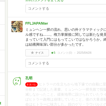
3件のコメントを全て見る
FFLJAPANter
ミュンヘン一揆の流れ、思いの外ドラマティック
ル感ですね……。権力掌握後に関しては新たな発
まっていて入門にはもってこいではなかろうか。
は結構興味深い部分が多かったです。
ナイス
★5
コメント(
0
)
2025/04/26
孔明
ヒトラーの生立ちから地下壕での自殺に
ネタバレ
分析まで記述した著書。ミュンヘン一揆失敗で投
滅しなかったこと。緩衝地帯に設けられていたラ
ばヒトラー政権は崩壊していたこと。後の大量虐
ま
命はヒトラーに味方した。姪のゲリ・ラウバルと