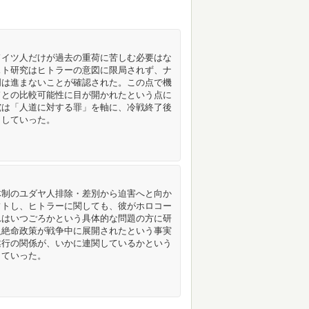
ドイツ人だけが過去の重荷に苦しむ必要はな
スト研究はヒトラーの意図に限局されず、ナ
明は進まないことが確認された。この点で機
ドとの比較可能性に目が開かれたという点に
究は「人道に対する罪」を軸に、冷戦終了後
トしていった。
体制のユダヤ人排除・差別から迫害へと向か
フトし、ヒトラーに関しても、彼がホロコー
れはいつごろかという具体的な問題の方に研
人絶命政策が戦争中に展開されたという事実
遂行の関係が、いかに連関しているかという
していった。