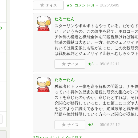
ナイス
★5
コメント(
3
)
2025/05/05
たろーたん
スターリンやポルポトもやっている。だから
の
い」というもの。この論争を経て、ホロコー
チ体制の構造と機能全体を問題視無ければ解
能派の貢献は大きい。一方、他のジェノサイ
おいては意図派にも理があった。この比較研
は戦犯裁判とジェノサイド比較へむしろシフ
ナイス
★3
05/16 22:11
たろーたん
独裁者ヒトラー像を巡る解釈の問題は、ナチ
っていく具体的歴史的過程に研究の重心がシ
ストを命じたのか否か、命じたとすれば、そ
究関心が移行していった。また第二にユダヤ
をどのように説明できるか、絶滅政策と戦争
問題を検討解明していく方向へと関心が収斂
ナイス
★3
05/16 22:12