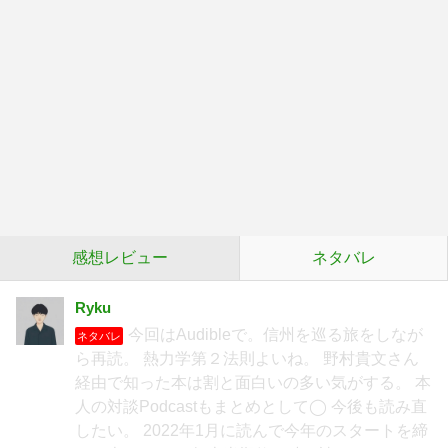
感想レビュー
ネタバレ
Ryku
今回はAudibleで。信州を巡る旅をしなが
ネタバレ
ら再読。 熱力学第２法則よいね。 野村貴文さん
経由で知った本は割と面白いの多い気がする。 本
人の対談Podcastもまとめとして◯ 今後も読み直
したい。 2022年1月に読んで今年のスタートを締