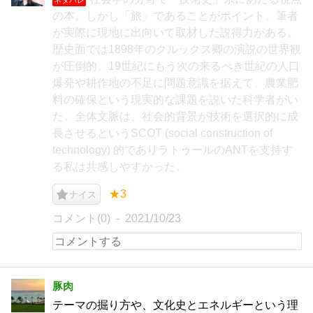
の本。しかし「旅」であることがポイント。筆者
が実際に現地に出向いて取材した説得力がある。
歴史面では1898年のクルックス卿の演説の世界観
が圧倒的。19世紀にもう次の来るべき世紀の人口
爆発や耕作地の不足に問題意識を据えて、農業肥
料の確保という現実的な課題を説いた科学者がい
た。全体文脈は、社会的背景が技術を選択的に成
長させるというSCOT (social construction of
technology) 的でありラトゥールのANTを支持す
る私は共感しやすかった。
★3
ナイス
コメント(0)
2021/10/23
豚肉
テーマの掘り方や、文化史とエネルギーという理