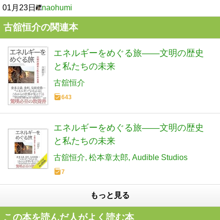
01月23日
naohumi
古舘恒介の関連本
エネルギーをめぐる旅――文明の歴史
と私たちの未来
古舘恒介
643
エネルギーをめぐる旅――文明の歴史
と私たちの未来
古舘恒介
松本章太郎
Audible Studios
7
もっと見る
この本を読んだ人がよく読む本