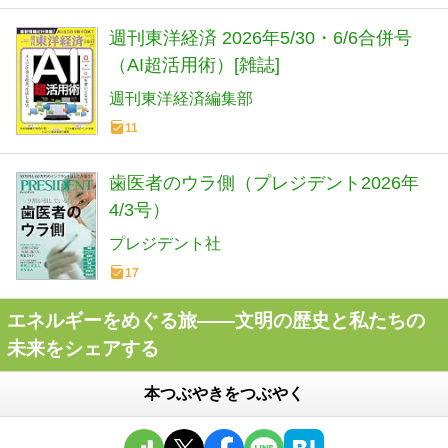
週刊東洋経済 2026年5/30・6/6合併号
（AI超活用術）[雑誌]
週刊東洋経済編集部
11
歯医者のウラ側（プレジデント2026年
4/3号）
プレジデント社
17
エネルギーをめぐる旅――文明の歴史と私たちの
未来をシェアする
本つぶやきをつぶやく