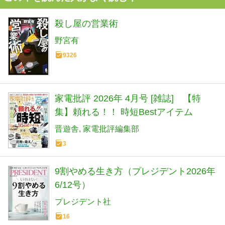
殺し屋の営業術
野宮有
9326
家電批評 2026年 4月号 [雑誌] 【特
集】頼れる！！ 時短Bestアイテム
晋遊舎
家電批評編集部
3
9割やめる生き方（プレジデント2026年
6/12号）
プレジデント社
16