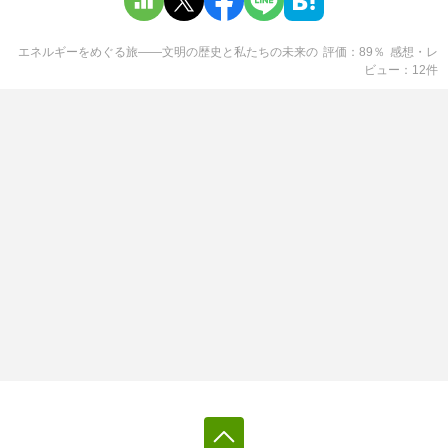
エネルギーをめぐる旅――文明の歴史と私たちの未来
の
評価
89
％
感想・レ
ビュー
12
件