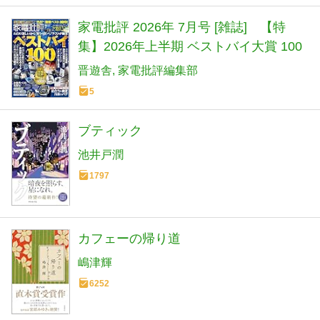
家電批評 2026年 7月号 [雑誌] 【特
集】2026年上半期 ベストバイ大賞 100
晋遊舎
家電批評編集部
5
ブティック
池井戸潤
1797
カフェーの帰り道
嶋津輝
6252