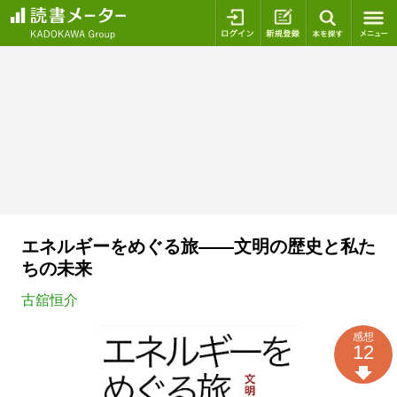
ログイン
新規登録
本を探
エネルギーをめぐる旅――文明の歴史と私た
ちの未来
古舘恒介
感想
12