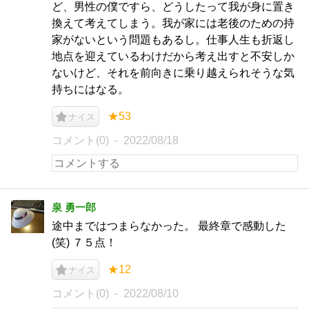
ど、男性の僕ですら、どうしたって我が身に置き
換えて考えてしまう。我が家には老後のための持
家がないという問題もあるし。仕事人生も折返し
地点を迎えているわけだから考え出すと不安しか
ないけど、それを前向きに乗り越えられそうな気
持ちにはなる。
★53
ナイス
コメント(0)
2022/08/18
泉 勇一郎
途中まではつまらなかった。 最終章で感動した
(笑) ７５点！
★12
ナイス
コメント(0)
2022/08/10