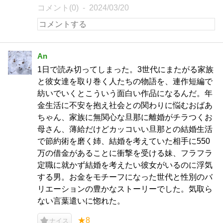
コメント(0)
2024/03/20
An
1日で読み切ってしまった。3世代にまたがる家族
と彼女達を取り巻く人たちの物語を、連作短編で
紡いでいくとこういう面白い作品になるんだ。年
金生活に不安を抱え社会との関わりに悩むおばあ
ちゃん、家族に無関心な旦那に離婚がチラつくお
母さん、薄給だけどカッコいい旦那との結婚生活
で節約術を磨く姉、結婚を考えていた相手に550
万の借金があることに衝撃を受ける妹、フラフラ
定職に就かず結婚を考えたい彼女がいるのに浮気
する男。お金をモチーフになった世代と性別のバ
リエーションの豊かなストーリーでした。気取ら
ない言葉遣いに惚れた。
★8
ナイス