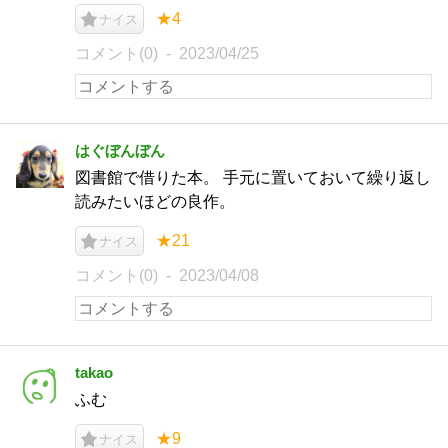
★4
ナイス
コメント(0)
2023/04/25
はぐぼんぼん
図書館で借りた本。 手元に置いておいて繰り返し
読みたいほどの良作。
★21
ナイス
コメント(0)
2023/04/08
takao
ふむ
★9
ナイス