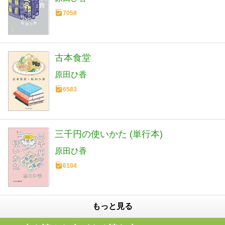
7058
古本食堂
原田ひ香
6583
三千円の使いかた (単行本)
原田ひ香
6104
もっと見る