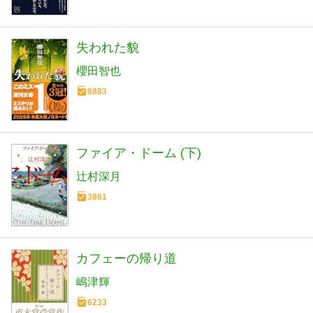
失われた貌
櫻田智也
8883
ファイア・ドーム (下)
辻村深月
3861
カフェーの帰り道
嶋津輝
6233