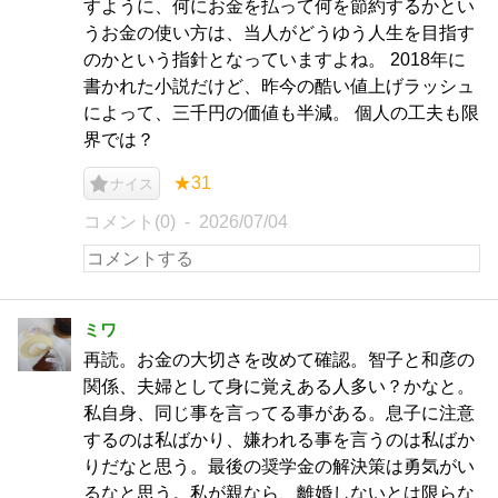
すように、何にお金を払って何を節約するかとい
うお金の使い方は、当人がどうゆう人生を目指す
のかという指針となっていますよね。 2018年に
書かれた小説だけど、昨今の酷い値上げラッシュ
によって、三千円の価値も半減。 個人の工夫も限
界では？
★31
ナイス
コメント(0)
2026/07/04
ミワ
再読。お金の大切さを改めて確認。智子と和彦の
関係、夫婦として身に覚えある人多い？かなと。
私自身、同じ事を言ってる事がある。息子に注意
するのは私ばかり、嫌われる事を言うのは私ばか
りだなと思う。最後の奨学金の解決策は勇気がい
るなと思う。私が親なら、離婚しないとは限らな