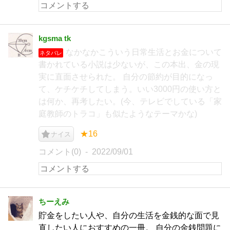
kgsma tk
なかなかこういう日常生活とお金について
ネタバレ
書かれている小説は少ないが、この本出、金の現
実に直面させられた。 自分の節約が目的になっ
て、ケチケチしてしまう。いい3000円の使い方と
は何か、再考したい。(今、テレビでしている「家
庭教師のトラコ」も似たようなテーマかな)
★16
ナイス
コメント(0)
2022/09/01
ちーえみ
貯金をしたい人や、自分の生活を金銭的な面で見
直したい人におすすめの一冊。 自分の金銭問題に