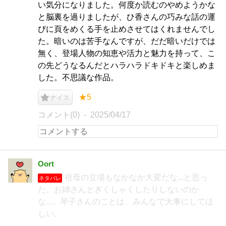
い気分になりました。何度か読むのやめようかな
と脳裏を過りましたが、ひ香さんの巧みな話の運
びに頁をめくる手を止めさせてはくれませんでし
た。暗いのは苦手なんですが、だだ暗いだけでは
無く、登場人物の知恵や活力と魅力を持って、こ
の先どうなるんだとハラハラドキドキと楽しめま
した。不思議な作品。
★5
ナイス
コメント(0)
2025/04/17
Oort
祖母の立場もなかなか大変だな...と思っ
ネタバレ
た。お姉さんとぎくしゃくしたりしないのか
な...。琴子さんのことは、みんなで大事にしてほ
しい。