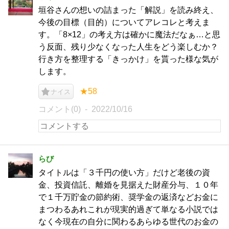
垣谷さんの想いの詰まった「解説」を読み終え、
今後の目標（目的）についてアレコレと考えま
す。「8×12」の考え方は確かに魔法だなぁ…と思
う反面、残り少なくなった人生をどう楽しむか？
行き方を整理する「きっかけ」を貰った様な気が
します。
★58
ナイス
コメント(0)
2022/10/16
らび
タイトルは「３千円の使い方」だけど老後の資
金、投資信託、離婚を見据えた財産分与、１０年
で１千万貯金の節約術、奨学金の返済などお金に
まつわるあれこれが現実的過ぎて単なる小説では
なく今現在の自分に関わるあらゆる世代のお金の