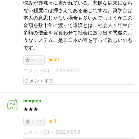
悩みが赤裸々に書かれている。悲惨な結末になら
ない程度には押さえてある感じですね。奨学金は
本人の意思じゃない場合も多いんでしょうがこの
金額を数十年に渡って返済とは、社会人１年生に
多額の借金を背負わせて社会に放り出す悪魔のよ
うなシステム。是非日本の宝を守って欲しいのも
です。
★49
ナイス
コメント(0)
2022/09/10
bingooo
★★★
★3
ナイス
コメント(0)
2022/09/06