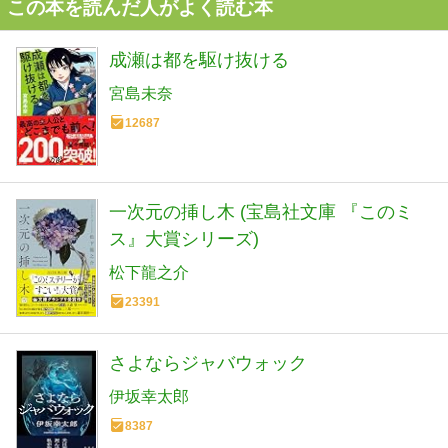
この本を読んだ人がよく読む本
成瀬は都を駆け抜ける
宮島未奈
12687
一次元の挿し木 (宝島社文庫 『このミ
ス』大賞シリーズ)
松下龍之介
23391
さよならジャバウォック
伊坂幸太郎
8387