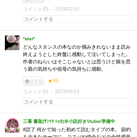
コメント(0)
2024/01/10
*мiкi*
どんなスタンスの本なのか掴みきれないまま読み
終えようとした終盤に感動して泣いてしまった。
作者のねらいはそこじゃないとは思うけど娘を思
う親の気持ちや祖母の気持ちに感動。
★55
ナイス
コメント(0)
2023/09/13
三幕 書架(ｻﾝﾏｸ ｼｮｶ)＠小説好きVtuber準備中
#読了 何かで知った初めて読むタイプの本。 節約
を大きなテーマに、コスパや借金などの金銭感覚