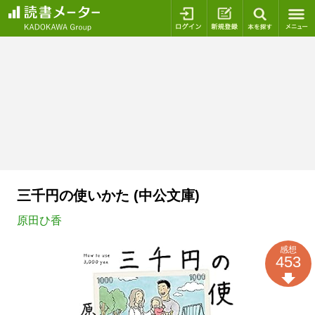
ログイン
新規登録
本を探
三千円の使いかた (中公文庫)
原田ひ香
感想
453