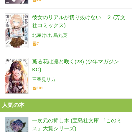
彼女のリアルが切り抜けない ２ (芳文
社コミックス)
北屋けけ
烏丸英
7
薫る花は凛と咲く(23) (少年マガジン
KC)
三香見サカ
101
人気の本
一次元の挿し木 (宝島社文庫 『このミ
ス』大賞シリーズ)