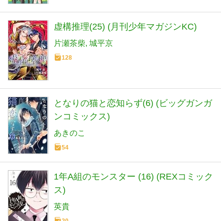
虚構推理(25) (月刊少年マガジンKC)
片瀬茶柴
城平京
128
となりの猫と恋知らず(6) (ビッグガンガ
ンコミックス)
あきのこ
54
1年A組のモンスター (16) (REXコミック
ス)
英貴
20