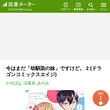
ログイン
新規登録
本を探
今はまだ「幼馴染の妹」ですけど。 2 (ドラ
ゴンコミックスエイジ)
かぜぱな
,
涼暮皐
,
あやみ
感想
1