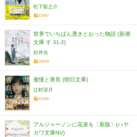
松下龍之介
23407
世界でいちばん透きとおった物語 (新潮
文庫 す 31-2)
杉井光
29939
傲慢と善良 (朝日文庫)
辻村深月
42486
アルジャーノンに花束を〔新版〕(ハヤ
カワ文庫NV)