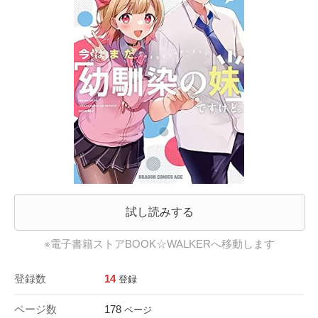
試し読みする
※電子書籍ストアBOOK☆WALKERへ移動します
登録数
14
登録
ページ数
178
ページ