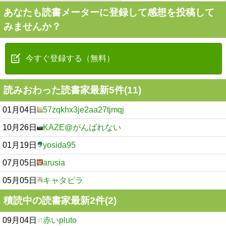
あなたも読書メーターに登録して感想を投稿して
みませんか？
今すぐ登録する（無料）
読みおわった読書家最新5件(11)
01月04日
57zqkhx3je2aa27tjmqj
10月26日
KAZE@がんばれない
01月19日
yosida95
07月05日
arusia
05月05日
キャタピラ
積読中の読書家最新2件(2)
09月04日
赤いpluto