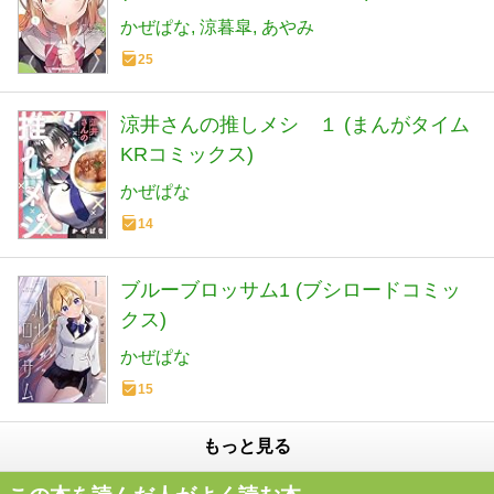
かぜぱな
涼暮皐
あやみ
25
涼井さんの推しメシ １ (まんがタイム
KRコミックス)
かぜぱな
14
ブルーブロッサム1 (ブシロードコミッ
クス)
かぜぱな
15
もっと見る