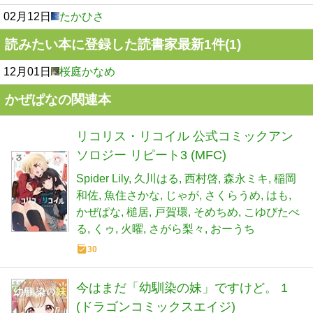
02月12日
たかひさ
読みたい本に登録した読書家最新1件(1)
12月01日
桜庭かなめ
かぜぱなの関連本
リコリス・リコイル 公式コミックアン
ソロジー リピート3 (MFC)
Spider Lily
久川はる
西村啓
森永ミキ
稲岡
和佐
魚住さかな
じゃが
さくらうめ
はも
かぜぱな
槌居
戸賀環
そめちめ
こゆびたべ
る
くゥ
火曜
さがら梨々
おーうち
30
今はまだ「幼馴染の妹」ですけど。 1
(ドラゴンコミックスエイジ)