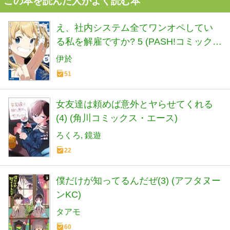
この本を読んだ人がよく読む本
え、社内システム全てワンオペしてい
る私を解雇ですか? 5 (PASH!コミック
ス)
伊於
51
女友達は頼めば意外とヤらせてくれる
(4) (角川コミックス・エース)
ろくろ
鏡遊
22
僕だけが知ってるんだぜ(3) (アフタヌー
ンKC)
タアモ
60